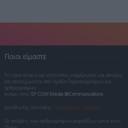
Ποιοι είμαστε
Το Libre είναι ένας ιστότοπος ενημέρωσης και άποψης
και στελεχώνεται από ομάδα δημοσιογράφων και
αρθρογράφων.
Ανήκει στην
SP COM Media @Communcations
.
Διευθυντής Σύνταξης:
Παναγιώτης Ι. Δρίβας
.
Οι απόψεις των αρθρογράφων εκφράζουν μόνο τους
ίδιους.