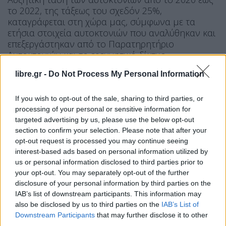
το 2022, της τάξεως του σχεδόν 25%,
καταγράφεται στη χώρα μας, σύμφωνα με τα
ετήσια στοιχεία αυτοκτονιών που αναλύθηκαν και
επεξεργάστηκαν από το Παρατηρητήριο
Αυτοκτονιών και το ερευνητικό δίκτυο
καταγραφής του Κέντρου Ημέρας για την
libre.gr -
Do Not Process My Personal Information
Πρόληψη της Αυτοκτονίας της οργάνωσης
«ΚΛΙΜΑΚΑ». Πιο συγκεκριμένα, ο συνολικός
αριθμός των […]
If you wish to opt-out of the sale, sharing to third parties, or
processing of your personal or sensitive information for
ΠΕΡΙΣΣΌΤΕΡΑ ...
targeted advertising by us, please use the below opt-out
section to confirm your selection. Please note that after your
opt-out request is processed you may continue seeing
interest-based ads based on personal information utilized by
us or personal information disclosed to third parties prior to
your opt-out. You may separately opt-out of the further
disclosure of your personal information by third parties on the
IAB’s list of downstream participants. This information may
also be disclosed by us to third parties on the
IAB’s List of
Downstream Participants
that may further disclose it to other
third parties.