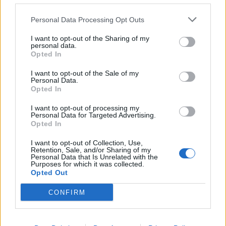
Personal Data Processing Opt Outs
I want to opt-out of the Sharing of my
personal data.
Opted In
I want to opt-out of the Sale of my
ΕΛΛΆΔΑ
Personal Data.
Ζαχάρω: Δύο αυτοκτονίες μέσα σε 24
Opted In
ώρες
I want to opt-out of processing my
Personal Data for Targeted Advertising.
Opted In
I want to opt-out of Collection, Use,
Retention, Sale, and/or Sharing of my
Personal Data that Is Unrelated with the
Η Συντακτική ομάδα του Libre
Purposes for which it was collected.
Opted Out
26 Δεκεμβρίου, 2022
Συγκλονισμένη είναι η τοπική κοινότητα της
CONFIRM
Ζαχάρως, καθώς την ημέρα των Χριστουγέννων
σημειώθηκαν δύο αυτοκτονίες στην ευρύτερη
περιοχή. Όπως αναφέρει το Patrisnews, δύο