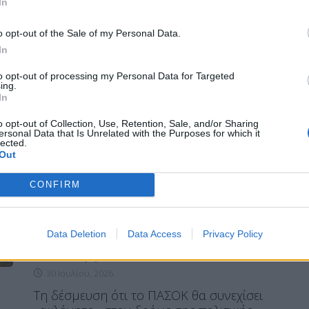
In
παρέστη στην εξόδιο ακολουθία του
πυροσβέστη Μανώλη Στρατιδάκη στο
o opt-out of the Sale of my Personal Data.
Γερακάρι Ρεθύμνου.
In
ΠΕΡΙΣΣΌΤΕΡΑ ...
to opt-out of processing my Personal Data for Targeted
ing.
In
ΠΟΛΙΤΙΚΉ
o opt-out of Collection, Use, Retention, Sale, and/or Sharing
ersonal Data that Is Unrelated with the Purposes for which it
Ανδρουλάκης: Το ΠΑΣΟΚ θα
lected.
Out
συνεχίσει ακλόνητο στον δρόμο
της πολιτικής
CONFIRM
Data Deletion
Data Access
Privacy Policy
Η Συντακτική ομάδα του Libre
30 Ιουλίου, 2026
Τη δέσμευση ότι το ΠΑΣΟΚ θα συνεχίσει