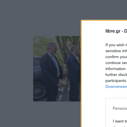
libre.gr -
D
If you wish 
sensitive in
confirm you
continue se
information 
further disc
participants
Downstream 
Persona
I want t