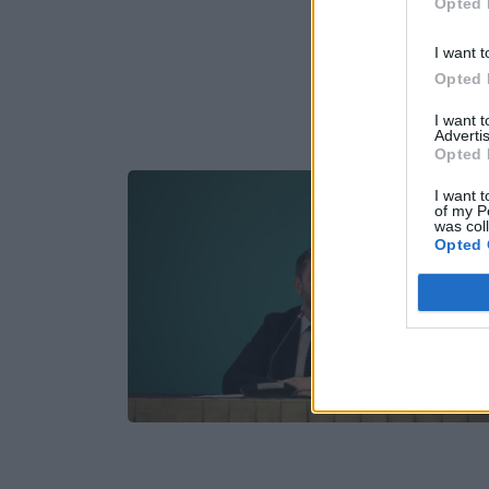
Opted 
I want t
Opted 
I want 
Advertis
Opted 
I want t
of my P
was col
Opted 