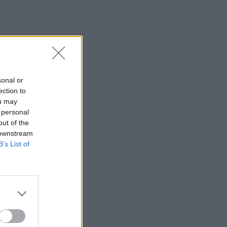
sonal or
ection to
ou may
 personal
out of the
 downstream
B’s List of