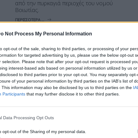
από την πυρκαγιά περιοχές του νομού
Βοιωτίας.
ΠΕΡΙΣΣΌΤΕΡΑ ...
o Not Process My Personal Information
ΠΟΛΙΤΙΚΉ
to opt-out of the sale, sharing to third parties, or processing of your per
Ανδρουλάκης: Στεκόμαστε στο
formation for targeted advertising by us, please use the below opt-out s
πλευρό των πυροσβεστών με
r selection. Please note that after your opt-out request is processed y
eing interest-based ads based on personal information utilized by us or
απόλυτο σεβασμό
disclosed to third parties prior to your opt-out. You may separately opt-
losure of your personal information by third parties on the IAB’s list of
. This information may also be disclosed by us to third parties on the
IA
Participants
that may further disclose it to other third parties.
Η Συντακτική ομάδα του Libre
30 Ιουλίου, 2026
l Data Processing Opt Outs
Στεκόμαστε στο πλευρό των
πυροσβεστών με απόλυτο σεβασμό,
o opt-out of the Sharing of my personal data.
τόνισε ο Νίκος Ανδρουλάκης, ο οποίος