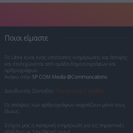
Ποιοι είμαστε
Το Libre είναι ένας ιστότοπος ενημέρωσης και άποψης
και στελεχώνεται από ομάδα δημοσιογράφων και
αρθρογράφων.
Ανήκει στην
SP COM Media @Communcations
.
Διευθυντής Σύνταξης:
Παναγιώτης Ι. Δρίβας
.
Οι απόψεις των αρθρογράφων εκφράζουν μόνο τους
ίδιους.
Στόχος μας η σφαιρική ενημέρωση για τις σημαντικές
εξελίξεις με “ελεύθερη” ματιά.