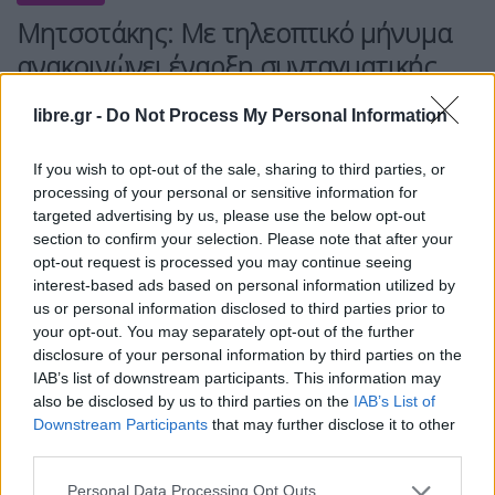
Μητσοτάκης: Με τηλεοπτικό μήνυμα
ανακοινώνει έναρξη συνταγματικής
αναθεώρησης- Ποια άρθρα
libre.gr -
Do Not Process My Personal Information
If you wish to opt-out of the sale, sharing to third parties, or
processing of your personal or sensitive information for
targeted advertising by us, please use the below opt-out
Η Συντακτική ομάδα του Libre
section to confirm your selection. Please note that after your
1 Φεβρουαρίου, 2026
opt-out request is processed you may continue seeing
Την έναρξη της συζήτησης για τη Συνταγματική
interest-based ads based on personal information utilized by
Αναθεώρηση αναμένεται να ανακοινώσει με
us or personal information disclosed to third parties prior to
τηλεοπτικό μήνυμα ο Κυριάκος Μητσοτάκης ενώ
your opt-out. You may separately opt-out of the further
αμέσως μετά ο κυβερνητικός εκπρόσωπος στην
disclosure of your personal information by third parties on the
ενημέρωση των πολιτικών συντακτών η οποία για
IAB’s list of downstream participants. This information may
αύριο Δευτέρα έχει οριστεί νωρίτερα στις 11.45 θα
also be disclosed by us to third parties on the
IAB’s List of
απαντήσει σε διευκρινιστικά ερωτήματα των
Downstream Participants
that may further disclose it to other
δημοσιογράφων. Παράλληλα ο πρωθυπουργός
third parties.
στη συνέντευξή του στον δημοσιογράφο Αλέξη
Personal Data Processing Opt Outs