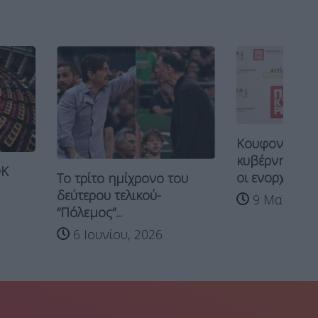
Κουφονικολάκου κατά
κυβέρνησης: ”Eνοχλούνται
Τ
οι ενορχηστρωτές της...
 ημίχρονο του
φ
 τελικού-
9 Μαΐου, 2026
σ
...
Α
ίου, 2026