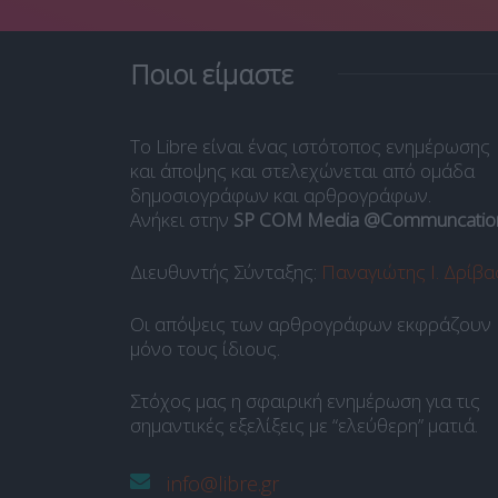
Ποιοι είμαστε
Το Libre είναι ένας ιστότοπος ενημέρωσης
και άποψης και στελεχώνεται από ομάδα
δημοσιογράφων και αρθρογράφων.
Ανήκει στην
SP COM Media @Communcatio
Διευθυντής Σύνταξης:
Παναγιώτης Ι. Δρίβα
Οι απόψεις των αρθρογράφων εκφράζουν
μόνο τους ίδιους.
Στόχος μας η σφαιρική ενημέρωση για τις
σημαντικές εξελίξεις με “ελεύθερη” ματιά.
info@libre.gr