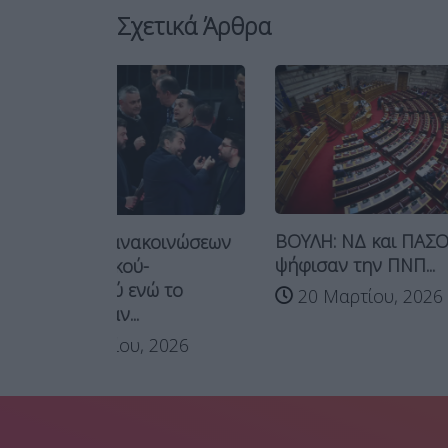
Σχετικά Άρθρα
ΒΟΥΛΗ: ΝΔ και ΠΑΣΟΚ
κοινώσεων
Το τρίτο
ψήφισαν την ΠΝΠ...
δεύτερου
ώ το
20 Μαρτίου, 2026
“Πόλεμος”
6 Ιουν
 2026