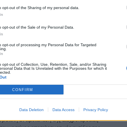
οι παρεμβάσεις θα είναι
στοχευμένες
, με στόχο
o opt-out of the Sharing of my personal data.
In
ς της διεθνούς κρίσης.
o opt-out of the Sale of my Personal Data.
In
ο αντιπρόεδρος της κυβέρνησης Κωστής
to opt-out of processing my Personal Data for Targeted
ing.
ις βασικές κυβερνητικές προτεραιότητες.
In
 η
διασφάλιση της επάρκειας στην αγορά
o opt-out of Collection, Use, Retention, Sale, and/or Sharing
διαβεβαιώσω τους Έλληνες πολίτες ότι
ersonal Data that Is Unrelated with the Purposes for which it
lected.
ανένας λόγος ανησυχίας», σημείωσε, εξηγώντας
Out
κό ποσοστό του παγκόσμιου εμπορίου ενέργειας,
CONFIRM
Data Deletion
Data Access
Privacy Policy
σματική αντιμετώπιση της αισχροκέρδειας
.