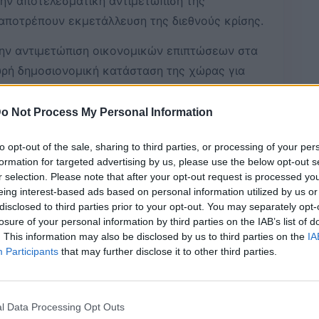
ην αποτελεσματική αντιμετώπιση της
 αποτρέπουν εκμετάλλευση της διεθνούς κρίσης.
την αντιμετώπιση οικονομικών επιπτώσεων στα
χυρή δημοσιονομική κατάσταση της χώρας για
–
o Not Process My Personal Information
to opt-out of the sale, sharing to third parties, or processing of your per
Bluesky
Email
Copy Link
formation for targeted advertising by us, please use the below opt-out s
r selection. Please note that after your opt-out request is processed y
eing interest-based ads based on personal information utilized by us or
ης Κωστής Χατζηδάκης, ο υπουργός
disclosed to third parties prior to your opt-out. You may separately opt-
losure of your personal information by third parties on the IAB’s list of
 Σταύρος Παπασταύρου και ο
. This information may also be disclosed by us to third parties on the
IA
οδωρικάκος, σήμερα στις 14.00, θα
Participants
that may further disclose it to other third parties.
μετώπιση της αισχροκέρδειας.
l Data Processing Opt Outs
 υπάρχει πλήρης εικόνα της κατάστασης στην