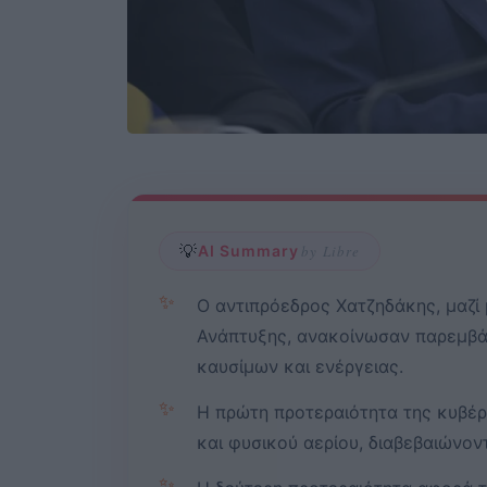
💡
AI Summary
by Libre
✨
Ο αντιπρόεδρος Χατζηδάκης, μαζί
Ανάπτυξης, ανακοίνωσαν παρεμβά
καυσίμων και ενέργειας.
✨
Η πρώτη προτεραιότητα της κυβέρ
και φυσικού αερίου, διαβεβαιώνον
✨