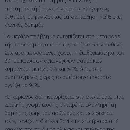
του τραχήλου της μήτρας
. Επιπλέον, η
επιστημονική έρευνα κινείται με γρήγορους
ρυθμούς, εμφανίζοντας ετήσια αύξηση 7,3% στις
κλινικές δοκιμές
.
Το μεγάλο πρόβλημα εντοπίζεται στη μεταφορά
της καινοτομίας από το εργαστήριο στον ασθενή
.
Στις αναπτυσσόμενες χώρες, η διαθεσιμότητα των
20 πιο κρίσιμων ογκολογικών φαρμάκων
κυμαίνεται μεταξύ 9% και 54%, όταν στις
αναπτυγμένες χώρες το αντίστοιχο ποσοστό
αγγίζει το 94%
.
«Ο καρκίνος δεν περιορίζεται στα στενά όρια μιας
ιατρικής γνωμάτευσης· ανατρέπει ολόκληρη τη
δομή της ζωής του ασθενούς και των οικείων
του», τονίζει η Clarissa Schilstra, επιζήσασα από
καρκίνο της παιδικής ηλικίας και στέλεχος της