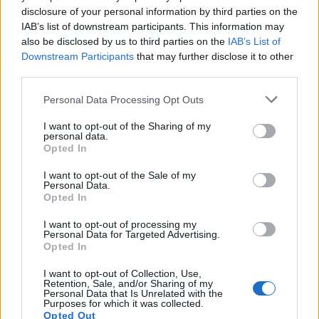
disclosure of your personal information by third parties on the
θνησιμότητα παραμένει ασυνήθιστα υψηλή
.
IAB’s list of downstream participants. This information may
also be disclosed by us to third parties on the
IAB’s List of
Σε επίπεδο ογκολογικών τύπων, ο καρκίνος του
Downstream Participants
that may further disclose it to other
πνεύμονα παραμένει ο βασικότερος
third parties.
«πρωταγωνιστής» της παγκόσμιας θνησιμότητας.
Personal Data Processing Opt Outs
Στον ανδρικό πληθυσμό, οι συχνότερες
I want to opt-out of the Sharing of my
διαγνώσεις αφορούν τον πνεύμονα, τον
personal data.
Opted In
προστάτη και το παχύ έντερο, ενώ στις γυναίκες
την πρωτοκαθεδρία έχουν ο καρκίνος του μαστού,
I want to opt-out of the Sale of my
Personal Data.
του πνεύμονα και του παχέος εντέρου.
Opted In
Οι ειδικοί της δημόσιας υγείας επισημαίνουν ότι
I want to opt-out of processing my
Personal Data for Targeted Advertising.
περίπου το 40% των περιπτώσεων θα μπορούσε
Opted In
να προληφθεί
. Παράγοντες όπως οι λοιμώξεις (ιός
I want to opt-out of Collection, Use,
HPV, ηπατίτιδες B και C, ελικοβακτηρίδιο του
Retention, Sale, and/or Sharing of my
Personal Data that Is Unrelated with the
πυλωρού), το κάπνισμα, η κατανάλωση αλκοόλ, η
Purposes for which it was collected.
Opted Out