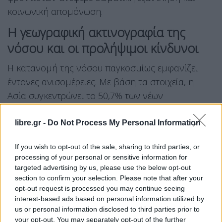
κοινωνική απομόνωση
.
Η γεωγραφική ακτινογραφία της
νόσου και οι προλήψιμοι κίνδυνοι
Η κατανομή της νόσου παγκοσμίως εμφανίζει
έντονες ανισομέρειες
. Με βάση τα στοιχεία, η
Ασία συγκεντρώνει το 50,7% των νέων
κρουσμάτων και το 56,5% των θανάτων, μέγεθος
που συνδέεται άμεσα με το πληθυσμιακό της
libre.gr -
Do Not Process My Personal Information
εκτόπισμα
. Από την άλλη πλευρά, η Ευρώπη
If you wish to opt-out of the sale, sharing to third parties, or
σηκώνει ένα δυσανάλογα μεγάλο βάρος: αν και
processing of your personal or sensitive information for
φιλοξενεί μόλις το 9% του παγκόσμιου
targeted advertising by us, please use the below opt-out
πληθυσμού, καταγράφει το 21% των διαγνώσεων
section to confirm your selection. Please note that after your
opt-out request is processed you may continue seeing
και το 20% των θανάτων διεθνώς
. Αντίθετα, στην
interest-based ads based on personal information utilized by
Αφρική και σε ορισμένα τμήματα της Ασίας, τα
us or personal information disclosed to third parties prior to
ποσοστά εμφάνισης είναι χαμηλότερα, αλλά η
your opt-out. You may separately opt-out of the further