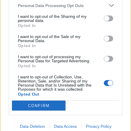
μετατρέπονται σε απτά οφέλη για τους πολίτες. Η
Personal Data Processing Opt Outs
συγκεκριμένη δράση συνδυάζει την κοινωνική
I want to opt-out of the Sharing of my
personal data.
στήριξη με την ενεργειακή αναβάθμιση των
Opted In
κατοικιών, αξιοποιώντας σύγχρονες και
I want to opt-out of the Sale of my
αποδοτικές λύσεις που βελτιώνουν την
Personal Data.
Opted In
καθημερινότητα των πολιτών και ενισχύουν την
ανθεκτικότητα της Αθήνας».
I want to opt-out of processing my
Personal Data for Targeted Advertising.
Opted In
Δικαίωμα υποβολής αίτησης έχουν φυσικά
I want to opt-out of Collection, Use,
πρόσωπα που είναι δημότες του Δήμου
Retention, Sale, and/or Sharing of my
Personal Data that Is Unrelated with the
Αθηναίων,
κατοικούν μόνιμα στον Δήμο
Purposes for which it was collected.
Αθηναίων και πληρούν τα κοινωνικά και
Opted Out
οικονομικά κριτήρια της πρόσκλησης. Οι αιτήσεις
CONFIRM
υποβάλλονται αποκλειστικά ηλεκτρονικά έως και
την Κυριακή 19 Ιουλίου 2026, μέσω της
πλατφόρμας
https://klimatistika.cityofathens.gr/
Data Deletion
Data Access
Privacy Policy