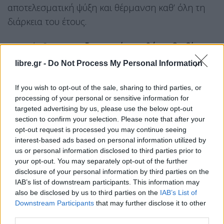
αποτελεσματική ψύξη και θέρμανση καθ’ όλη τη
διάρκεια του έτους.
«Η πρόσβαση σε
αξιοπρεπείς συνθήκες διαβίωσης
δεν μπορεί να αποτελεί προνόμιο. Με τη διάθεση
libre.gr -
Do Not Process My Personal Information
των πρώτων 100 κλιματιστικών, στηρίζουμε
συμπολίτες μας, που δοκιμάζονται από την
If you wish to opt-out of the sale, sharing to third parties, or
processing of your personal or sensitive information for
ενεργειακή φτώχεια, μειώνουμε το ενεργειακό
targeted advertising by us, please use the below opt-out
τους κόστος και θωρακίζουμε την πόλη απέναντι
section to confirm your selection. Please note that after your
στις επιπτώσεις της κλιματικής κρίσης», δήλωσε ο
opt-out request is processed you may continue seeing
interest-based ads based on personal information utilized by
δήμαρχος
Χάρης Δούκας
και πρόσθεσε: «Η
us or personal information disclosed to third parties prior to
κοινωνική πολιτική και η πράσινη μετάβαση
your opt-out. You may separately opt-out of the further
μπορούν και πρέπει να προχωρούν μαζί».
disclosure of your personal information by third parties on the
IAB’s list of downstream participants. This information may
Από την πλευρά του, ο πρόεδρος της
also be disclosed by us to third parties on the
IAB’s List of
Downstream Participants
that may further disclose it to other
Αναπτυξιακής Αθήνας Βαγγέλης Μαρινάκης
,
third parties.
τόνισε: «Στόχος μας είναι οι ευρωπαϊκοί πόροι να