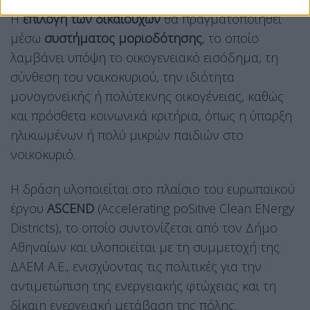
Η
επιλογή των δικαιούχων
θα πραγματοποιηθεί
μέσω
συστήματος μοριοδότησης
, το οποίο
λαμβάνει υπόψη το οικογενειακό εισόδημα, τη
σύνθεση του νοικοκυριού, την ιδιότητα
μονογονεϊκής ή πολύτεκνης οικογένειας, καθώς
και πρόσθετα κοινωνικά κριτήρια, όπως η ύπαρξη
ηλικιωμένων ή πολύ μικρών παιδιών στο
νοικοκυριό.
Η δράση υλοποιείται στο πλαίσιο του ευρωπαϊκού
έργου
ASCEND
(Accelerating poSitive Clean ENergy
Districts), το οποίο συντονίζεται από τον Δήμο
Αθηναίων και υλοποιείται με τη συμμετοχή της
ΔΑΕΜ Α.Ε., ενισχύοντας τις πολιτικές για την
αντιμετώπιση της ενεργειακής φτώχειας και τη
δίκαιη ενεργειακή μετάβαση της πόλης.