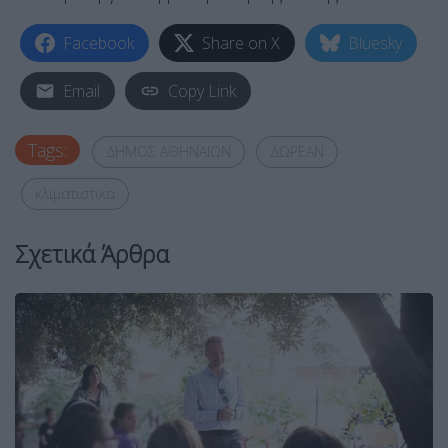
Facebook
Share on X
Bluesky
Email
Copy Link
Tags:
ΔΗΜΟΣ ΑΘΗΝΑΙΩΝ
ΔΩΡΕΑΝ
κλιματιστικα
Σχετικά Άρθρα