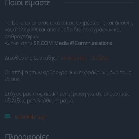
Ποιοι είμαστε
Το Libre είναι ένας ιστότοπος ενημέρωσης και άποψης
και στελεχώνεται από ομάδα δημοσιογράφων και
αρθρογράφων.
Ανήκει στην
SP COM Media @Communcations
.
Διευθυντής Σύνταξης:
Παναγιώτης Ι. Δρίβας
.
Οι απόψεις των αρθρογράφων εκφράζουν μόνο τους
ίδιους.
Στόχος μας η σφαιρική ενημέρωση για τις σημαντικές
εξελίξεις με “ελεύθερη” ματιά.
info@libre.gr
Πληροφορίες