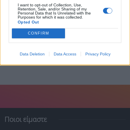
I want to opt-out of Collection, Use,
Retention, Sale, and/or Sharing of my
Personal Data that Is Unrelated with the
Purposes for which it was collected.
Opted Out
Παπαδρόσος: Το παρασκήνιο της αποχώρησης
CONFIRM
του από...
29 Απριλίου, 2026
Data Deletion
Data Access
Privacy Policy
Ποιοι είμαστε