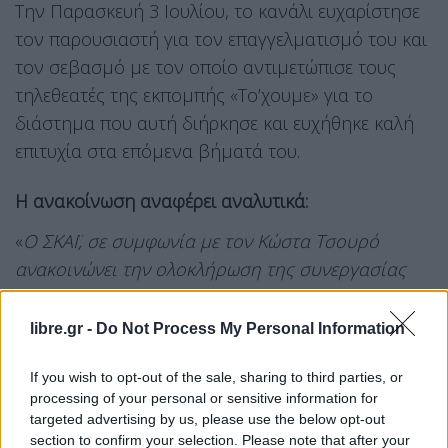
Την Παρασκευή 3 Ιουλίου, το κανάλι ευχαρίστησε
τον παρουσιαστή για τον επαγγελματισμό του και
τον σεβασμό με τον οποίο αντιμετώπισε τους
τηλεθεατές της εκπομπής «Το’χουμε» για το
διάστημα που αυτή διήρκησε και ευχήθηκε καλή
επιτυχία στα επόμενα βήματά του.
Η ανακοίνωση αναφέρει αναλυτικά:
«
Ο ΣΚΑΪ, σε συμφωνία με τον Κώστα Τσουρό
ανακοινώνει την ολοκλήρωση
της συνεργασίας
τους. Ο γνωστός δημοσιογράφος και
παρουσιαστής υπηρέτησε την εκπομπή ΤΟ
libre.gr -
Do Not Process My Personal Information
‘ΧΟΥΜΕ! με υποδειγματικό επαγγελματισμό και
If you wish to opt-out of the sale, sharing to third parties, or
σεβασμό στους τηλεθεατές. Ο ΣΚΑΪ τον ευχαριστεί
processing of your personal or sensitive information for
και του εύχεται καλή επιτυχία στα επόμενα
targeted advertising by us, please use the below opt-out
επαγγελματικά του σχέδια
section to confirm your selection. Please note that after your