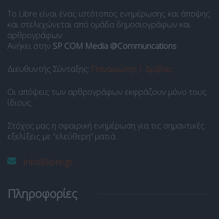
Το Libre είναι ένας ιστότοπος ενημέρωσης και άποψης
και στελεχώνεται από ομάδα δημοσιογράφων και
αρθρογράφων.
Ανήκει στην
SP COM Media @Communcations
.
Διευθυντής Σύνταξης:
Παναγιώτης Ι. Δρίβας
.
Οι απόψεις των αρθρογράφων εκφράζουν μόνο τους
ίδιους.
Στόχος μας η σφαιρική ενημέρωση για τις σημαντικές
εξελίξεις με “ελεύθερη” ματιά.
info@libre.gr
Πληροφορίες