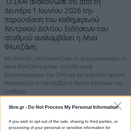
Ο
ΣΚΑΪ
ανακοίνωσε ότι από τη
Δευτέρα 1 Ιουνίου 2026 την
παρουσίαση του καθημερινού
Κεντρικού Δελτίου Ειδήσεων του
σταθμού αναλαμβάνει η
Λένα
Φλυτζάνη.
Με σπουδές στη Νομική και τη Δημοσιογραφία, η
Λένα Φλυτζάνη ανήκει στη νέα γενιά
δημοσιογράφων του ΣΚΑΪ και τα τελευταία χρόνια
παρουσιάζει το μεσημβρινό δελτίο ειδήσεων του
σταθμού.
Στην παρουσίαση του Κεντρικού Δελτίου
libre.gr -
Do Not Process My Personal Information
Ειδήσεων του Σαββατοκύριακου συνεχίζει
η
Χριστίνα Βίδου.
If you wish to opt-out of the sale, sharing to third parties, or
processing of your personal or sensitive information for