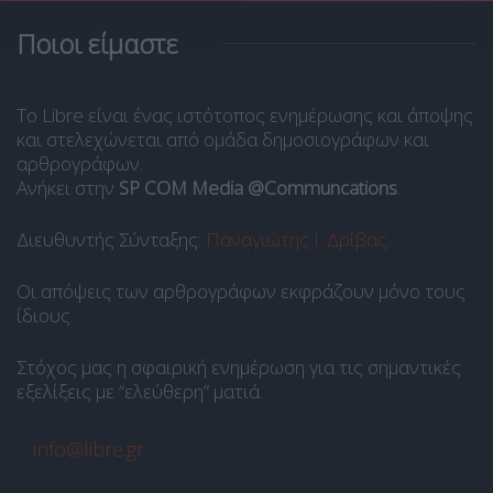
Ποιοι είμαστε
Το Libre είναι ένας ιστότοπος ενημέρωσης και άποψης
και στελεχώνεται από ομάδα δημοσιογράφων και
αρθρογράφων.
Ανήκει στην
SP COM Media @Communcations
.
Διευθυντής Σύνταξης:
Παναγιώτης Ι. Δρίβας
.
Οι απόψεις των αρθρογράφων εκφράζουν μόνο τους
ίδιους.
Στόχος μας η σφαιρική ενημέρωση για τις σημαντικές
εξελίξεις με “ελεύθερη” ματιά.
info@libre.gr