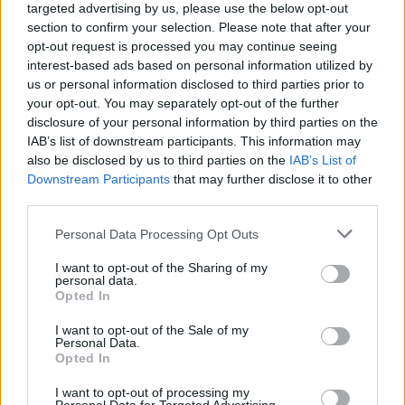
Ο ΣΚΑΪ εύχεται στη Λένα Φλυτζάνη κάθε επιτυχία
targeted advertising by us, please use the below opt-out
section to confirm your selection. Please note that after your
στα νέα της καθήκοντα, όπως αναφέρει
opt-out request is processed you may continue seeing
χαρακτηριστικά στην ανακοίνωσή του.
interest-based ads based on personal information utilized by
us or personal information disclosed to third parties prior to
Facebook
Share on X
Bluesky
your opt-out. You may separately opt-out of the further
disclosure of your personal information by third parties on the
IAB’s list of downstream participants. This information may
Email
Copy Link
also be disclosed by us to third parties on the
IAB’s List of
Downstream Participants
that may further disclose it to other
Tags:
third parties.
ΣΚΑΪ
Personal Data Processing Opt Outs
Σχετικά Άρθρα
I want to opt-out of the Sharing of my
personal data.
Opted In
I want to opt-out of the Sale of my
Personal Data.
Opted In
I want to opt-out of processing my