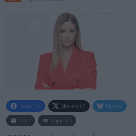
Facebook
Share on X
Bluesky
Email
Copy Link