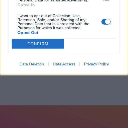
Personal Data for Targeted Advertising.
Opted In
I want to opt-out of Collection, Use,
Retention, Sale, and/or Sharing of my
Personal Data that Is Unrelated with the
Purposes for which it was collected.
Βαρουφάκης: “Όχι” σε συμμετοχή στο ντοκιμαντέρ
Opted Out
του...
CONFIRM
4 Μαΐου, 2026
Data Deletion
Data Access
Privacy Policy