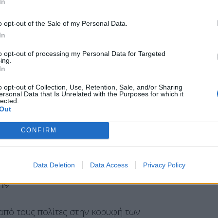
In
o opt-out of the Sale of my Personal Data.
In
άση να συγκρίνουν σε πραγματικό χρόνο τις
to opt-out of processing my Personal Data for Targeted
τα και στο
Μέγαρο Μαξίμου
εκτιμούν ότι η
ing.
In
ίσχυρο ψηφιακό ελεγκτικό εργαλείο στα χέρια
οποριακά εργαλεία ελέγχου και διαφάνειας,
o opt-out of Collection, Use, Retention, Sale, and/or Sharing
ersonal Data that Is Unrelated with the Purposes for which it
 πραγματική δύναμη επιλογής για τον
lected.
Out
CONFIRM
και όχι, αλλά θα δώσει δύναμη στον
 πραγματικά ποιο σούπερ μάρκετ ή ποιο
Data Deletion
Data Access
Privacy Policy
ην καλύτερη τιμή»,
τόνισε χθες μιλώντας σε
ης
.
ι από τους πολίτες στην κορυφή των