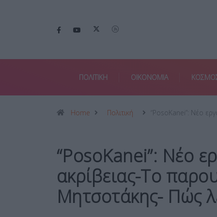
ΠΟΛΙΤΙΚΗ
ΟΙΚΟΝΟΜΙΑ
ΚΟΣΜΟ
Home
Πολιτική
“PosoKanei”: Νέο ερ
“PosoKanei”: Νέο ερ
ακρίβειας-Το παρου
Μητσοτάκης- Πώς λ