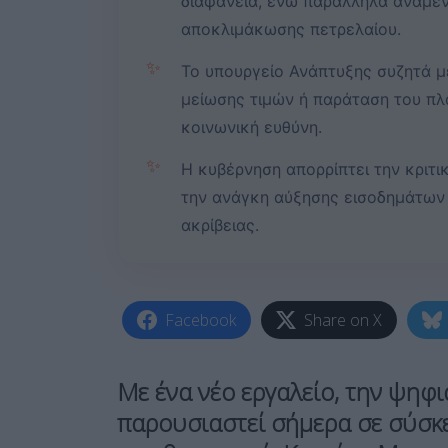
διαφάνεια, ενώ παράλληλα αναμέν
αποκλιμάκωσης πετρελαίου.
✨
Το υπουργείο Ανάπτυξης συζητά μ
μείωσης τιμών ή παράταση του πλ
κοινωνική ευθύνη.
✨
Η κυβέρνηση απορρίπτει την κριτι
την ανάγκη αύξησης εισοδημάτων 
ακρίβειας.
Facebook
Share on X
Με ένα νέο εργαλείο, την ψηφ
παρουσιαστεί σήμερα σε σύσκ