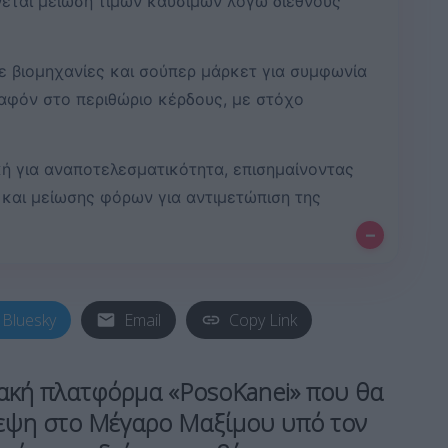
εται μείωση τιμών καυσίμων λόγω διεθνούς
ε βιομηχανίες και σούπερ μάρκετ για συμφωνία
αφόν στο περιθώριο κέρδους, με στόχο
κή για αναποτελεσματικότητα, επισημαίνοντας
και μείωσης φόρων για αντιμετώπιση της
–
Bluesky
Email
Copy Link
ιακή πλατφόρμα «PosoKanei» που θα
εψη στο Μέγαρο Μαξίμου υπό τον