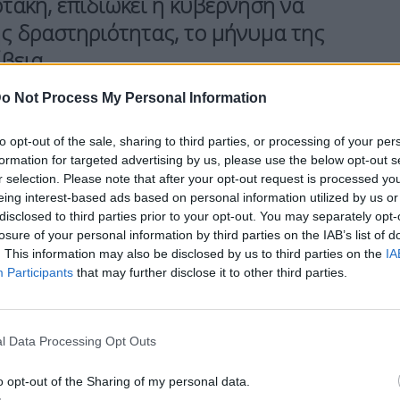
άκη, επιδιώκει η κυβέρνηση να
ής δραστηριότητας, το μήνυμα της
βεια.
o Not Process My Personal Information
to opt-out of the sale, sharing to third parties, or processing of your per
formation for targeted advertising by us, please use the below opt-out s
r selection. Please note that after your opt-out request is processed y
eing interest-based ads based on personal information utilized by us or
κριμένη ψηφιακή πλατφόρμα θα δώσει τη
disclosed to third parties prior to your opt-out. You may separately opt-
ούν να συγκρίνουν σε πραγματικό χρόνο τιμές,
losure of your personal information by third parties on the IAB’s list of
. This information may also be disclosed by us to third parties on the
IA
ου νοικοκυριού» και να μπορούν να βρίσκουν
Participants
that may further disclose it to other third parties.
 καλύτερη τιμή για το προϊόν το οποίο
l Data Processing Opt Outs
ορούμε να βλέπουμε πόσο κάνουν τα
 να μπορούμε με αυτόν τον τρόπο να πιέσουμε
o opt-out of the Sharing of my personal data.
ήκες πραγματικού ανταγωνισμού».