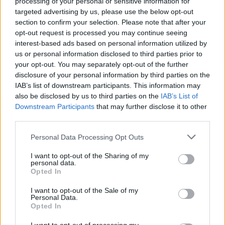
processing of your personal or sensitive information for
targeted advertising by us, please use the below opt-out
section to confirm your selection. Please note that after your
opt-out request is processed you may continue seeing
Εκείνο που δεν θα έβλεπαν είναι οι
interest-based ads based on personal information utilized by
αφίσες προβολής της εκδήλωσης, όπως
us or personal information disclosed to third parties prior to
your opt-out. You may separately opt-out of the further
αδιάλλειπτα συνέβαινε για πάνω από
disclosure of your personal information by third parties on the
δέκα χρόνια. Πότε στο παρελθόν
IAB’s list of downstream participants. This information may
απορρίφθηκε το σχετικό αίτημα από την
also be disclosed by us to third parties on the
IAB’s List of
Downstream Participants
that may further disclose it to other
ΣΤΑΣΥ; Το 2013- κρατήστε το. Όλως
third parties.
τυχαίως, και το ΕΣΡ είχε απορρίψει τότε
το αίτημα προβολής του σχετικού
Personal Data Processing Opt Outs
διαφημιστικού σποτ.
I want to opt-out of the Sharing of my
personal data.
Opted In
I want to opt-out of the Sale of my
Έγινε λιγότερο φιλελεύθερος και συμπεριληπτικός
Personal Data.
Opted In
ο πρωθυπουργός
από πέρυσι, πρόπερσι, από το
2024 που ψήφισε τον γάμο των ομόφυλων