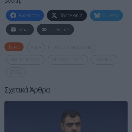
Βουλή.
Facebook
Share on X
Bluesky
Email
Copy Link
Tags:
Pride
ΓΑΜΟΣ ΟΜΟΦΥΛΩΝ
ΜΗΤΡΟΠΟΛΙΤΕΣ
ΟΡΘΟΛΟΓΙΣΜΟΣ
ΣΑΜΑΡΑΣ
ΣΤΑΣΥ
Σχετικά Άρθρα