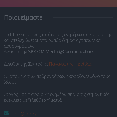
Ποιοι είμαστε
Το Libre είναι ένας ιστότοπος ενημέρωσης και άποψης
και στελεχώνεται από ομάδα δημοσιογράφων και
αρθρογράφων.
Ανήκει στην
SP COM Media @Communcations
.
Διευθυντής Σύνταξης:
Παναγιώτης Ι. Δρίβας
.
Οι απόψεις των αρθρογράφων εκφράζουν μόνο τους
ίδιους.
Στόχος μας η σφαιρική ενημέρωση για τις σημαντικές
εξελίξεις με “ελεύθερη” ματιά.
info@libre.gr