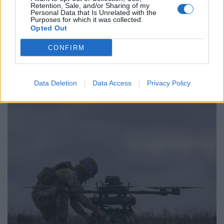
Email
Copy Link
Retention, Sale, and/or Sharing of my
Personal Data that Is Unrelated with the
Purposes for which it was collected.
Opted Out
Tags:
ΕΠΙΚΟΙΝΩΝΙΑ
ΖΕΛΕΝΣΚΙ
ΗΠΑ
CONFIRM
ΟΥΚΡΑΝΙΑ
ΠΟΥΤΙΝ
ΡΩΣΙΑ
ΤΡΑΜΠ
Σχετικά Άρθρα
Data Deletion
Data Access
Privacy Policy