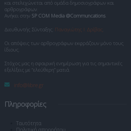
και στελεχώνεται από ομάδα δημοσιογράφων και
αρθρογράφων.
Ανήκει στην
SP COM Media @Communcations
.
Διευθυντής Σύνταξης:
Παναγιώτης Ι. Δρίβας
.
Οι απόψεις των αρθρογράφων εκφράζουν μόνο τους
ίδιους.
Στόχος μας η σφαιρική ενημέρωση για τις σημαντικές
εξελίξεις με “ελεύθερη” ματιά.
info@libre.gr
Πληροφορίες
Ταυτότητα
Πολιτική απορρήτου