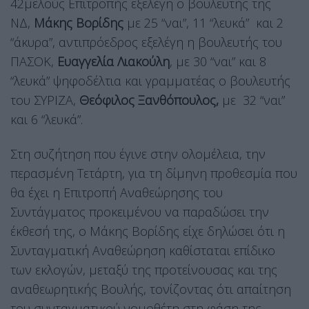
42μελούς Επιτροπής εξελέγη ο βουλευτής της
ΝΔ,
Μάκης Βορίδης
με 25 “ναι”, 11 “λευκά” και 2
“άκυρα”, αντιπρόεδρος εξελέγη η βουλευτής του
ΠΑΣΟΚ,
Ευαγγελία Λιακούλη
, με 30 “ναι” και 8
“λευκά” ψηφοδέλτια και γραμματέας ο βουλευτής
του ΣΥΡΙΖΑ,
Θεόφιλος Ξανθόπουλος,
με 32 “ναι”
και 6 “λευκά”.
Στη συζήτηση που έγινε στην ολομέλεια, την
περασμένη Τετάρτη, για τη δίμηνη προθεσμία που
θα έχει η Επιτροπή Αναθεώρησης του
Συντάγματος προκειμένου να παραδώσει την
έκθεσή της, ο Μάκης Βορίδης είχε δηλώσει ότι η
Συνταγματική Αναθεώρηση καθίσταται επίδικο
των εκλογών, μεταξύ της προτείνουσας και της
αναθεωρητικής Βουλής, τονίζοντας ότι απαίτηση
του συνταγματικού νομοθέτη στη φάση της