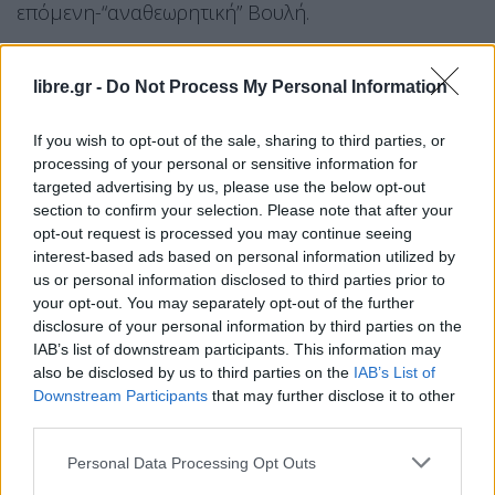
επόμενη-“αναθεωρητική” Βουλή.
Γι΄αυτό το λόγο άλλωστε τα κόμματα της
libre.gr -
Do Not Process My Personal Information
αντιπολίτευσης
δεν σκοπεύουν να συναινέσουν
στην παρούσα-“προτείνουσα” Βουλή στις
If you wish to opt-out of the sale, sharing to third parties, or
προτάσεις της ΝΔ δίνοντας πλειοψηφία 180
processing of your personal or sensitive information for
targeted advertising by us, please use the below opt-out
βουλευτών, ώστε η νέα Βουλή που θα προκύψει
section to confirm your selection. Please note that after your
μετά τις εκλογές να μην αναθεωρήσει με 151,
opt-out request is processed you may continue seeing
αλλά με 180.
interest-based ads based on personal information utilized by
us or personal information disclosed to third parties prior to
Μέλη της Επιτροπής που θα “τρέξουν” την
your opt-out. You may separately opt-out of the further
αναθεώρηση είναι:
disclosure of your personal information by third parties on the
IAB’s list of downstream participants. This information may
also be disclosed by us to third parties on the
IAB’s List of
– από την Κ.Ο. “ΝΕΑ ΔΗΜΟΚΡΑΤΙΑ”
Downstream Participants
that may further disclose it to other
third parties.
1. Αθανασίου Χαράλαμπος
2. Βλάχος Γεώργιος
Personal Data Processing Opt Outs
3. Βορίδης Μαυρουδής (Μάκης)