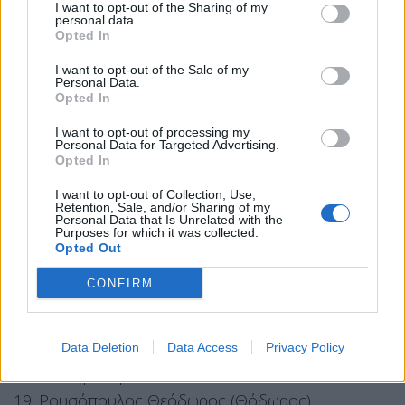
I want to opt-out of the Sharing of my
4. Καιρίδης Δημήτριος
personal data.
Opted In
5. Καππάτος Παναγής
6. Καράογλου Θεόδωρος
I want to opt-out of the Sale of my
Personal Data.
7. Κεφαλογιάννης Ιωάννης
Opted In
8. Κτιστάκης Ελευθέριος
I want to opt-out of processing my
9. Κωνσταντινίδης Ευστάθιος
Personal Data for Targeted Advertising.
Opted In
10. Κωτσός Γεώργιος
I want to opt-out of Collection, Use,
11. Μακρή Ζωή (Ζέττα)
Retention, Sale, and/or Sharing of my
Personal Data that Is Unrelated with the
12. Μάνη – Παπαδημητρίου Άννα
Purposes for which it was collected.
13. Μηταράκης Παναγιώτης (Νότης)
Opted Out
14. Μπακογιάννη Θεοδώρα (Ντόρα)
CONFIRM
15. Νικολακόπουλος Ανδρέας 16. Οικονόμου
Ιωάννης (Γιάννης)
17. Παναγιωτόπουλος Νικόλαος
Data Deletion
Data Access
Privacy Policy
18. Ράπτη Ζωή
19. Ρουσόπουλος Θεόδωρος (Θόδωρος)