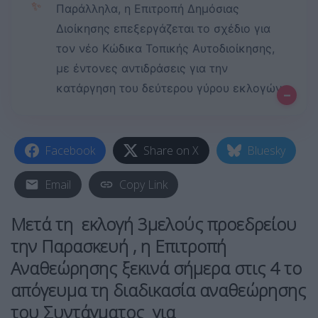
✨
Παράλληλα, η Επιτροπή Δημόσιας
Διοίκησης επεξεργάζεται το σχέδιο για
τον νέο Κώδικα Τοπικής Αυτοδιοίκησης,
με έντονες αντιδράσεις για την
κατάργηση του δεύτερου γύρου εκλογών.
–
Facebook
Share on X
Bluesky
Email
Copy Link
Μετά τη εκλογή 3μελούς προεδρείου
την Παρασκευή , η
Επιτροπή
Αναθεώρησης
ξεκινά σήμερα στις 4 το
απόγευμα τη διαδικασία αναθεώρησης
του Συντάγματος για