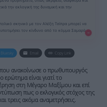
μένα προβλήματα, όπως ακρίβεια, διαφθορά και
κά την εκλογική της δυναμική και την
πολικό σκηνικό με τον Αλέξη Τσίπρα μπορεί να
 υποτιμήσει τον κίνδυνο από το κόμμα Σαμαρά.
–
Bluesky
Email
Copy Link
ς που ανακοίνωσε ο πρωθυπουργός
ο ερώτημα είναι γιατί το
έρηση στη Μέγαρο Μαξίμου και επί
ντύπωση πως ο εκλογικός στόχος της
αι τρεις ακόμα αναμετρήσεις.