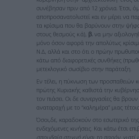
συνέβησαν πριν από 12 χρόνια. Έτσι, ό
αποπροσανατολιστεί και εν μέρει να πα
τα κρίσιμα που θα βαρύνουν στην ψήφο
στους θεσμούς κ.ά),
β.
να μην αξιολογηθ
μόνο όσον αφορά την απολύτως κρίσι
Ν.Δ, αλλά και στο ότι ο πρώην πρωθυπ
κάτω από διαφορετικές συνθήκες (πρω
μετεκλογικό σωσίβιο στην παράταξη.
Εν τέλει, η πύκνωση των προσπαθειών κ
πρώτης Κυριακής καθιστά την κυβέρνηση
τον πιάσει. Οι δε συνεργασίες θα βρου
αναταραχή με το “καλημέρα” μιας τέτοι
Όσοι,δε, καραδοκούν στο εσωτερικό της
ενδεχόμενες κινήσεις. Και κάτω έτσι επ
σπουδαία στιγμή είναι το παρόν, γιατ