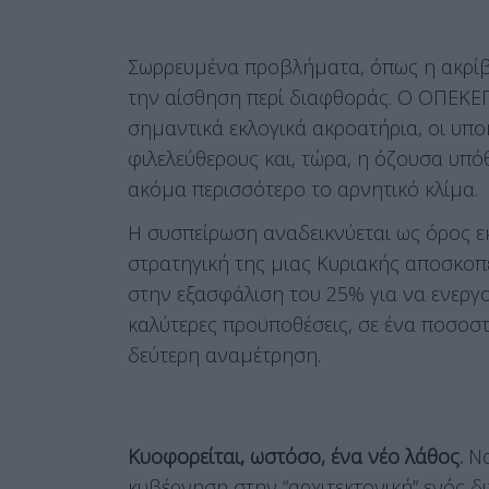
Σωρρευμένα προβλήματα, όπως η ακρίβε
την αίσθηση περί διαφθοράς. Ο ΟΠΕΚΕΠ
σημαντικά εκλογικά ακροατήρια, οι υπ
φιλελεύθερους και, τώρα, η όζουσα υπό
ακόμα περισσότερο το αρνητικό κλίμα.
Η συσπείρωση αναδεικνύεται ως όρος ε
στρατηγική της μιας Κυριακής αποσκοπε
στην εξασφάλιση του 25% για να ενεργο
καλύτερες προϋποθέσεις, σε ένα ποσοστ
δεύτερη αναμέτρηση.
Κυοφορείται, ωστόσο, ένα νέο λάθος.
Να
κυβέρνηση στην “αρχιτεκτονική” ενός δ