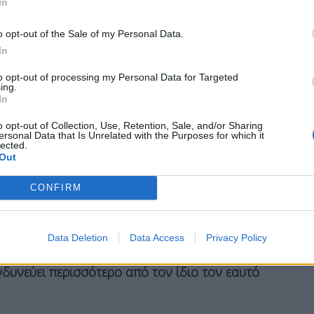
In
ν παγίδα της υπερβολικής αυτοπεποίθησης
άς αρχικά από το ΠΑΣΟΚ και, τώρα, από την
o opt-out of the Sale of my Personal Data.
α και υποτίμησαν την απόσταση από το
In
 μόνο προς τα κάτω και όχι (και) προς τα
to opt-out of processing my Personal Data for Targeted
πάνω.
ing.
In
o opt-out of Collection, Use, Retention, Sale, and/or Sharing
ersonal Data that Is Unrelated with the Purposes for which it
 ιδιότυπου ιδρυματισμού εξουσίας και τα
lected.
Out
ι του αφηγήματος πολιτικής κυριαρχίας που ναι
 ισχυρό, από την άλλη, όμως, τους απομάκρυνε
CONFIRM
εται εδώ και καιρό σε “σημείο βρασμού” λόγω
 επιλύονται.
Data Deletion
Data Access
Privacy Policy
ρο από την αξιωματική αντιπολίτευση και τα νέα
νδυνεύει περισσότερο από τον ίδιο τον εαυτό