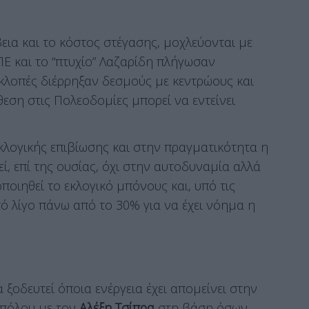
ια και το κόστος στέγασης, μοχλεύονται με
Ε και το “πτυχίο” Λαζαρίδη πλήγωσαν
οκλοπές διέρρηξαν δεσμούς με κεντρώους και
θεση στις Πολεοδομίες μπορεί να εντείνει
κλογικής επιβίωσης και στην πραγματικότητα η
ί, επί της ουσίας, όχι στην αυτοδυναμία αλλά
ποιηθεί το εκλογικό μπόνους και, υπό τις
ό λίγο πάνω από το 30% για να έχει νόημα η
 ξοδευτεί όποια ενέργεια έχει απομείνει στην
ιπόλου με τον
Αλέξη Τσίπρα
στη βάση όσων