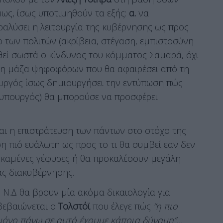
μως, ίσως υποτιμηθούν τα εξής:
α.
να
ραλύσει η λειτουργία της κυβέρνησης ως προς
 των πολιτών (ακρίβεια, στέγαση, εμπιστοσύνη
εί σωστά ο κίνδυνος του κόμματος Σαμαρά, όχι
μη μάζα ψηφοφόρων που θα αφαιρέσει από τη
ουργός ίσως δημιουργήσει την εντύπωση πώς
θυπουργός) θα μπορούσε να προσφέρει
αι η επιστράτευση των πάντων στο στόχο της
 πιό ευάλωτη ως προς το τι θα συμβεί εαν δεν
ν καμένες γέφυρες ή θα προκαλέσουν μεγάλη
ας διακυβέρνησης.
 Ν.Δ θα βρουν μία ακόμα δικαιολογία για
ιβεβαιώνεται ο
Τολστόϊ
που έλεγε πώς
“η πιο
ί μόνο πάνω σε αυτό έχουμε κάποια δύναμη”…