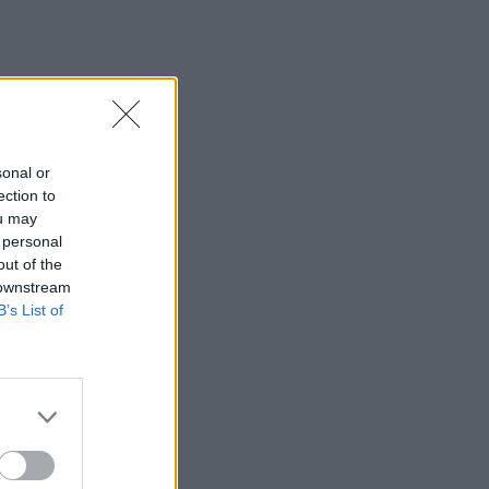
sonal or
ection to
ou may
 personal
out of the
 downstream
B’s List of