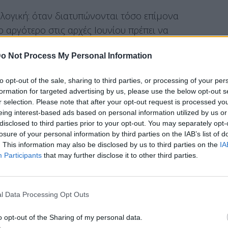
 λογική: όταν διατυπώνονται τόσο επίμονα
ο αργότερο στις αρχές Ιουνίου πρέπει να
ν ευρωπαϊκή προεδρία από την 1η Ιουλίου, η
o Not Process My Personal Information
μεύει το διακύβευμα της σταθερότητας.
οφόρων να βρίσκονται στην ζώνη των
to opt-out of the sale, sharing to third parties, or processing of your per
 μήνυμα δυσφορίας στην κυβέρνηση
formation for targeted advertising by us, please use the below opt-out s
υσπείρωση παρατείνεται.
r selection. Please note that after your opt-out request is processed y
eing interest-based ads based on personal information utilized by us or
disclosed to third parties prior to your opt-out. You may separately opt-
losure of your personal information by third parties on the IAB’s list of
. This information may also be disclosed by us to third parties on the
IA
τητα- να ιδρύσει νέο κόμμα ο
Αντώνης Σαμαράς
Participants
that may further disclose it to other third parties.
ι μέχρις ώρας επίμονα κάθε έκφραση στήριξης
ύουν.
l Data Processing Opt Outs
o opt-out of the Sharing of my personal data.