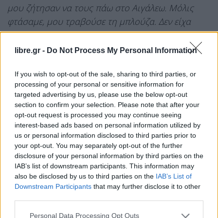
μου ζήτησαν να τους πάω στο Αιγάλεω. Μόλις
φτάσαμε, μου τραβούσε τη μπλούζα. Δεν είχα
καταλάβει ότι μου είχε βάλει το μαχαίρι στον
λαιμό και όταν γύρισα τον είδα να με απειλεί»
,
libre.gr -
Do Not Process My Personal Information
ανέφερε.
If you wish to opt-out of the sale, sharing to third parties, or
Σύμφωνα με τον ίδιο, ο δράστης κρατούσε το
processing of your personal or sensitive information for
μαχαίρι στον λαιμό του και απαιτούσε τα χρήματα
targeted advertising by us, please use the below opt-out
section to confirm your selection. Please note that after your
από τις εισπράξεις του δρομολογίου.
opt-out request is processed you may continue seeing
interest-based ads based on personal information utilized by
us or personal information disclosed to third parties prior to
your opt-out. You may separately opt-out of the further
«Με απείλησε ότι θα με σκοτώσει»
disclosure of your personal information by third parties on the
IAB’s list of downstream participants. This information may
Ο οδηγός προσπάθησε να αντιδράσει και να
also be disclosed by us to third parties on the
IAB’s List of
αποτρέψει τη ληστεία, ωστόσο οι απειλές που
Downstream Participants
that may further disclose it to other
third parties.
δέχθηκε τον ανάγκασαν να υποχωρήσει.
Personal Data Processing Opt Outs