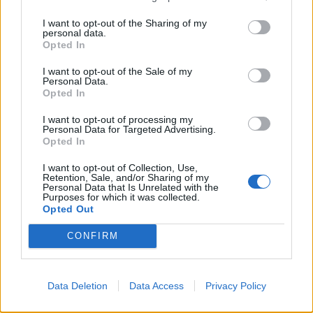
«Κάποια στιγμή αντιστάθηκα, αλλά μου είπε να
I want to opt-out of the Sharing of my
μην συνεχίσω γιατί θα με σκοτώσει. Μου πήρε και
personal data.
Opted In
το κινητό τηλέφωνο. Τελικά έβγαλα μόνος μου τα
χρήματα από την τσέπη και του τα έδωσα»,
I want to opt-out of the Sale of my
Personal Data.
περιέγραψε.
Opted In
Οι δύο ληστές κατάφεραν να αποσπάσουν
I want to opt-out of processing my
Personal Data for Targeted Advertising.
περίπου 500 ευρώ, καθώς και το κινητό τηλέφωνο
Opted In
του οδηγού, πριν εξαφανιστούν.
I want to opt-out of Collection, Use,
Retention, Sale, and/or Sharing of my
Personal Data that Is Unrelated with the
Purposes for which it was collected.
Opted Out
CONFIRM
Data Deletion
Data Access
Privacy Policy