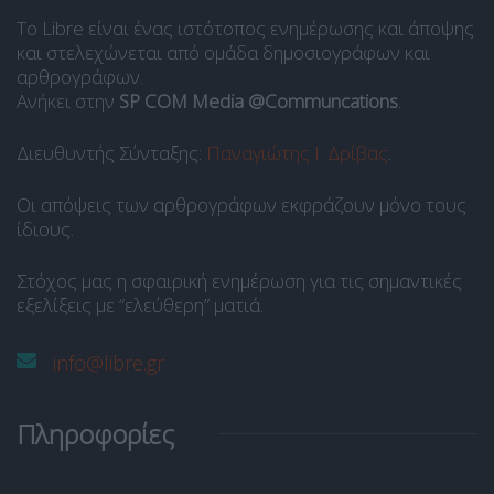
Το Libre είναι ένας ιστότοπος ενημέρωσης και άποψης
και στελεχώνεται από ομάδα δημοσιογράφων και
αρθρογράφων.
Ανήκει στην
SP COM Media @Communcations
.
Διευθυντής Σύνταξης:
Παναγιώτης Ι. Δρίβας
.
Οι απόψεις των αρθρογράφων εκφράζουν μόνο τους
ίδιους.
Στόχος μας η σφαιρική ενημέρωση για τις σημαντικές
εξελίξεις με “ελεύθερη” ματιά.
info@libre.gr
Πληροφορίες