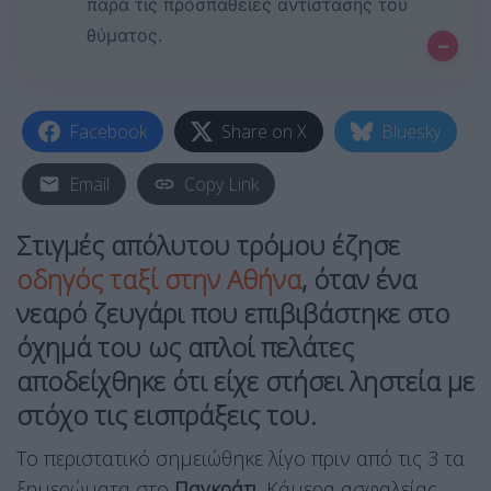
παρά τις προσπάθειες αντίστασης του
θύματος.
–
Facebook
Share on X
Bluesky
Email
Copy Link
Στιγμές απόλυτου τρόμου έζησε
οδηγός ταξί στην
Αθήνα
, όταν ένα
νεαρό ζευγάρι που επιβιβάστηκε στο
όχημά του ως απλοί πελάτες
αποδείχθηκε ότι είχε στήσει ληστεία με
στόχο τις εισπράξεις του.
Το περιστατικό σημειώθηκε λίγο πριν από τις 3 τα
ξημερώματα στο
Παγκράτι
. Κάμερα ασφαλείας