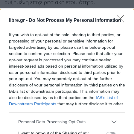
αυξημένη επιχειρησιακή ετοιμότητα,
πραγματοποιώντας συνεχείς ελέγχους και
προχωρώντας άμεσα στην απόδοση ευθυνών σε
libre.gr -
Do Not Process My Personal Information
περιπτώσεις παραβάσεων της ισχύουσας
νομοθεσίας.
If you wish to opt-out of the sale, sharing to third parties, or
processing of your personal or sensitive information for
targeted advertising by us, please use the below opt-out
section to confirm your selection. Please note that after your
opt-out request is processed you may continue seeing
interest-based ads based on personal information utilized by
us or personal information disclosed to third parties prior to
your opt-out. You may separately opt-out of the further
disclosure of your personal information by third parties on the
IAB’s list of downstream participants. This information may
also be disclosed by us to third parties on the
IAB’s List of
Downstream Participants
that may further disclose it to other
third parties.
Personal Data Processing Opt Outs
I want to opt-out of the Sharing of my