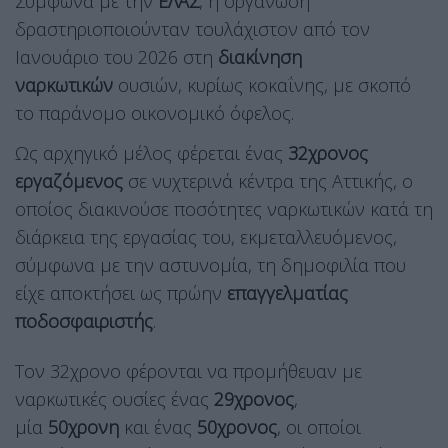
Σύμφωνα με την
ΕΛΑΣ
, η οργάνωση
δραστηριοποιούνταν τουλάχιστον από τον
Ιανουάριο του 2026 στη
διακίνηση
ναρκωτικών
ουσιών, κυρίως κοκαΐνης, με σκοπό
το παράνομο οικονομικό όφελος.
Ως αρχηγικό μέλος φέρεται ένας
32χρονος
εργαζόμενος
σε νυχτερινά κέντρα της Αττικής, ο
οποίος διακινούσε ποσότητες ναρκωτικών κατά τη
διάρκεια της εργασίας του, εκμεταλλευόμενος,
σύμφωνα με την αστυνομία, τη δημοφιλία που
είχε αποκτήσει ως πρώην
επαγγελματίας
ποδοσφαιριστής
.
Τον 32χρονο φέρονται να προμήθευαν με
ναρκωτικές ουσίες ένας
29χρονος
,
μία
50χρονη
και ένας
50χρονος
, οι οποίοι