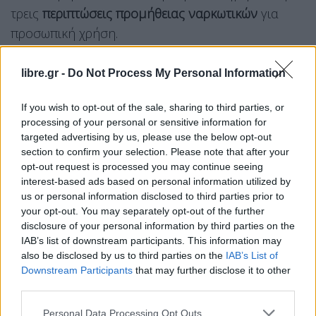
τρεις
περιπτώσεις προμήθειας ναρκωτικών
για
προσωπική χρήση.
Η ανακοίνωση της υπηρεσίας
libre.gr -
Do Not Process My Personal Information
Εσωτερικών Υποθέσεων
If you wish to opt-out of the sale, sharing to third parties, or
«Από την Υπηρεσία Εσωτερικών
Υποθέσεων
processing of your personal or sensitive information for
Σωμάτων Ασφαλείας
εξαρθρώθηκε εγκληματική
targeted advertising by us, please use the below opt-out
οργάνωση, τα μέλη της οποίας
section to confirm your selection. Please note that after your
opt-out request is processed you may continue seeing
δραστηριοποιούνταν στη διακίνηση ναρκωτικών
interest-based ads based on personal information utilized by
ουσιών, σε περιοχές της Αθήνας.
us or personal information disclosed to third parties prior to
your opt-out. You may separately opt-out of the further
Για την αποδόμηση της εγκληματικής οργάνωσης
disclosure of your personal information by third parties on the
πραγματοποιήθηκε πρωινές ώρες της Τετάρτης, 10
IAB’s list of downstream participants. This information may
also be disclosed by us to third parties on the
IAB’s List of
Ιουνίου 2026, σε περιοχές της Αττικής,
Downstream Participants
that may further disclose it to other
συντονισμένη αστυνομική επιχείρηση κατά την
third parties.
οποία συνελήφθησαν συνολικά -6- μέλη, μεταξύ
Personal Data Processing Opt Outs