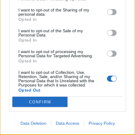
των οποίων
28χρονος αστυνομικός,
ενώ για την
υπόθεση κατηγορούνται ακόμη -24- άτομα,
I want to opt-out of the Sharing of my
personal data.
μεταξύ των οποίων και ένας Ειδικός Φρουρός.
Opted In
Ειδικότερα, στο πλαίσιο διερεύνησης
καταγγελίας
,
I want to opt-out of the Sale of my
Personal Data.
έπειτα από εμπεριστατωμένη έρευνα, με χρήση
Opted In
ειδικών ανακριτικών τεχνικών και ψηφιακών
I want to opt-out of processing my
μέσων, διακριβώθηκε η ύπαρξη εγκληματικής
Personal Data for Targeted Advertising.
Opted In
οργάνωσης, τα μέλη της οποίας, έχοντας
συγκεκριμένη υποδομή και διαρκή δράση,
I want to opt-out of Collection, Use,
Retention, Sale, and/or Sharing of my
τουλάχιστον από τον Ιανουάριο του 2026,
Personal Data that Is Unrelated with the
Purposes for which it was collected.
δραστηριοποιούνταν στη διακίνηση ναρκωτικών
Opted Out
ουσιών (κυρίως κοκαΐνης), με σκοπό την
CONFIRM
αποκόμιση παράνομου οικονομικού οφέλους.
Αρχηγικό μέλος ήταν
32χρονος, εργαζόμενος
σε
Data Deletion
Data Access
Privacy Policy
κέντρα νυχτερινής διασκέδασης της Αττικής, ο