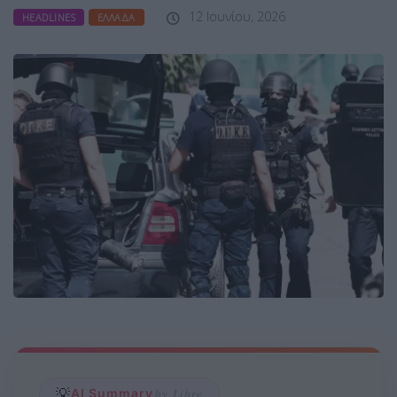
12 Ιουνίου, 2026
HEADLINES
ΕΛΛΆΔΑ
💡
AI Summary
by Libre