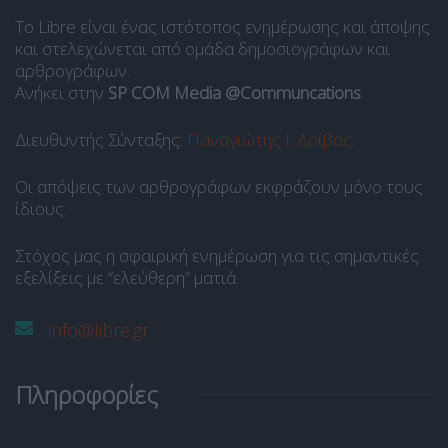
Το Libre είναι ένας ιστότοπος ενημέρωσης και άποψης
και στελεχώνεται από ομάδα δημοσιογράφων και
αρθρογράφων.
Ανήκει στην
SP COM Media @Communcations
.
Διευθυντής Σύνταξης:
Παναγιώτης Ι. Δρίβας
.
Οι απόψεις των αρθρογράφων εκφράζουν μόνο τους
ίδιους.
Στόχος μας η σφαιρική ενημέρωση για τις σημαντικές
εξελίξεις με “ελεύθερη” ματιά.
info@libre.gr
Πληροφορίες