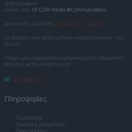
αρθρογράφων.
Ανήκει στην
SP COM Media @Communcations
.
Διευθυντής Σύνταξης:
Παναγιώτης Ι. Δρίβας
.
Οι απόψεις των αρθρογράφων εκφράζουν μόνο τους
ίδιους.
Στόχος μας η σφαιρική ενημέρωση για τις σημαντικές
εξελίξεις με “ελεύθερη” ματιά.
info@libre.gr
Πληροφορίες
Ταυτότητα
Πολιτική απορρήτου
Όροι χρήσης