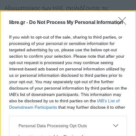
Αξιωματούχος των ΗΑΕ, σχολιάζοντας τις
πληροφορίες, δήλωσε ότι η εξωτερική πολιτική της
libre.gr -
Do Not Process My Personal Information
χώρας
επικεντρώνεται στη μείωση των εντάσεων
και στην προώθηση της σταθερότητας στην
If you wish to opt-out of the sale, sharing to third parties, or
περιοχή
, υπογραμμίζοντας τη στήριξη των
processing of your personal or sensitive information for
προσπαθειών για ειρήνη.
targeted advertising by us, please use the below opt-out
section to confirm your selection. Please note that after your
opt-out request is processed you may continue seeing
Σύμφωνα με τις ίδιες πηγές, σε αντάλλαγμα για
interest-based ads based on personal information utilized by
την οικονομική αυτή διευθέτηση,
το Ιράν
us or personal information disclosed to third parties prior to
δεσμεύεται να σταματήσει επιθέσεις με
your opt-out. You may separately opt-out of the further
disclosure of your personal information by third parties on the
πυραύλους και drones κατά των ΗΑΕ
, ενώ
IAB’s list of downstream participants. This information may
προβλέπεται και σταδιακή αποκατάσταση των
also be disclosed by us to third parties on the
IAB’s List of
διμερών σχέσεων, με συνεργασία σε θέματα
Downstream Participants
that may further disclose it to other
third parties.
πληροφοριών και οικονομίας.
Personal Data Processing Opt Outs
Η τελευταία γνωστή άμεση επίθεση του Ιράν κατά