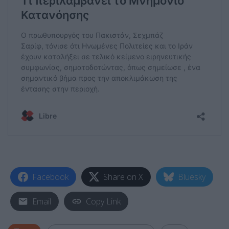
Facebook
Share on X
Bluesky
Email
Copy Link