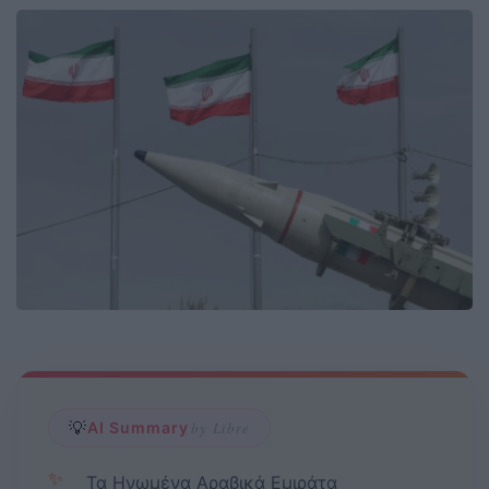
💡
AI Summary
by Libre
✨
Τα Ηνωμένα Αραβικά Εμιράτα