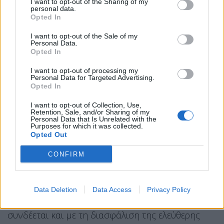
των ΗΑΕ καταγράφηκε στις 4 Μαΐου, όταν επλήγη
I want to opt-out of the Sharing of my
personal data.
το λιμάνι της Φουτζάιρα στον Κόλπο του Ομάν.
Opted In
I want to opt-out of the Sale of my
Οι διαπραγματεύσεις φαίνεται να επιταχύνθηκαν
Personal Data.
Opted In
μετά από επίσκεψη αξιωματούχων των Φρουρών
της Επανάστασης στο Αμπού Ντάμπι την
I want to opt-out of processing my
Personal Data for Targeted Advertising.
περασμένη εβδομάδα, ενώ ακολούθησαν επαφές
Opted In
Εμιρατινών αξιωματούχων στην Τεχεράνη για την
I want to opt-out of Collection, Use,
οριστικοποίηση των λεπτομερειών.
Retention, Sale, and/or Sharing of my
Personal Data that Is Unrelated with the
Purposes for which it was collected.
Η συμφωνία εξελίσσεται σε ένα σύνθετο
Opted Out
οικονομικό περιβάλλον, καθώς
το Ντουμπάι
CONFIRM
φιλοξενεί σημαντικά ιρανικά κεφάλαια
, πολλά από
τα οποία παραμένουν δεσμευμένα λόγω των
διεθνών κυρώσεων. Παράλληλα, η αποδέσμευση
Data Deletion
Data Access
Privacy Policy
παγωμένων ιρανικών περιουσιακών στοιχείων
συνδέεται και με τη διασφάλιση της ελεύθερης