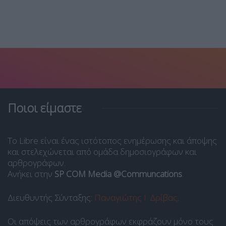
Ποιοι είμαστε
Το Libre είναι ένας ιστότοπος ενημέρωσης και άποψης
και στελεχώνεται από ομάδα δημοσιογράφων και
αρθρογράφων.
Ανήκει στην
SP COM Media @Communcations
.
Διευθυντής Σύνταξης:
Παναγιώτης Ι. Δρίβας
.
Οι απόψεις των αρθρογράφων εκφράζουν μόνο τους