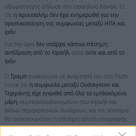
αξιωματούχος δήλωσε στο ισραηλινό Κανάλι 12
ότι
η Ιερουσαλήμ δεν έχει ενημερωθεί για την
οριστικοποίηση της συμφωνίας μεταξύ ΗΠΑ και
Ιράν
.
Για την ώρα
δεν υπάρχει κάποια επίσημη
αντίδραση από το Ισραήλ
, αλλά
ούτε και από το
Ιράν
.
Ο
Τραμπ
ανακοίνωσε σε ανάρτησή του στο Truth
Social ότι
η συμφωνία μεταξύ Ουάσιγκτον και
Τεχεράνης είχε εγκριθεί από όλα τα εμπλεκόμενα
μέρη
, συμπεριλαμβανομένου του Ισραήλ και
άλλων περιφερειακών δυνάμεων, και ότι σύντομα
θα ανακοινωνόταν η επίσημη τελετή υπογραφής.
Το Ιράν δεν έχει ακόμη επιβεβαιώσει
δημοσίως