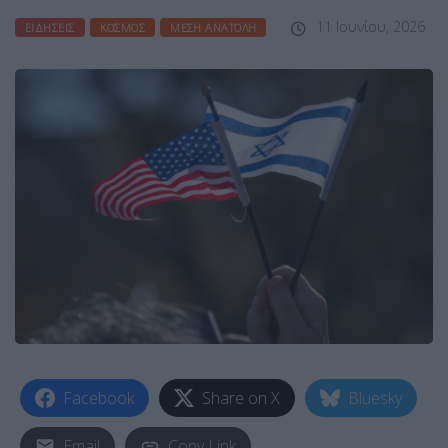
11 Ιουνίου, 2026
ΕΙΔΉΣΕΙΣ
ΚΌΣΜΟΣ
ΜΈΣΗ ΑΝΑΤΟΛΉ
Facebook
Share on X
Bluesky
Email
Copy Link