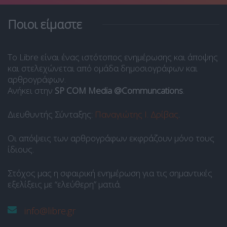
Ποιοι είμαστε
Το Libre είναι ένας ιστότοπος ενημέρωσης και άποψης
και στελεχώνεται από ομάδα δημοσιογράφων και
αρθρογράφων.
Ανήκει στην
SP COM Media @Communcations
.
Διευθυντής Σύνταξης:
Παναγιώτης Ι. Δρίβας
.
Οι απόψεις των αρθρογράφων εκφράζουν μόνο τους
ίδιους.
Στόχος μας η σφαιρική ενημέρωση για τις σημαντικές
εξελίξεις με “ελεύθερη” ματιά.
info@libre.gr