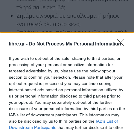
πληρώσαμε ακριβά;
Ζητάμε σιγουριά με αποτέλεσμα ή μήπως
ένα τυφλό άλμα στο κενό;
Επιλέγουμε την πολιτική της ευθύνης ή απλά
την καταγραφή μιας ανέξοδης εκτόνωσης;
libre.gr -
Do Not Process My Personal Information
Άμεση έναρξη περιοδειών – Νέα
If you wish to opt-out of the sale, sharing to third parties, or
στελέχη στα ψηφοδέλτια
processing of your personal or sensitive information for
targeted advertising by us, please use the below opt-out
Ο γαλάζιος προεκλογικός σχεδιασμός που αρχίζει
section to confirm your selection. Please note that after your
από σήμερα κιόλας να εξελίσσεται, προβλέπει:
opt-out request is processed you may continue seeing
interest-based ads based on personal information utilized by
Άμεση έναρξη περιοδειών σε ολόκληρη την
us or personal information disclosed to third parties prior to
your opt-out. You may separately opt-out of the further
χώρα, με τον ίδιο τον κ. Μητσοτάκη να ξεκινά
disclosure of your personal information by third parties on the
το προσεχές Σάββατο από την Ρόδο, ενώ οι
IAB’s list of downstream participants. This information may
“Πολιτικές Ακαδημίες” που θα διοργανώνει σε
also be disclosed by us to third parties on the
IAB’s List of
Downstream Participants
that may further disclose it to other
εβδομαδιαία βάση η Πειραιώς, ξεκινούν
third parties.