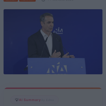
💡
AI Summary
by Libre