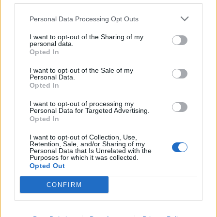
σήμερα από την Θεσσαλονίκη με συμμετοχή
υπουργών, βουλευτών και κομματικών
Personal Data Processing Opt Outs
στελεχών.
I want to opt-out of the Sharing of my
personal data.
Σύντομα θα αρχίσει και η σταδιακή
Opted In
ανακοίνωση νέων υποψηφίων στα
I want to opt-out of the Sale of my
ψηφοδέλτια της ΝΔ. Ο νέος γραμματέας,
Personal Data.
Opted In
Κώστας Κυρανάκης έδωσε μάλιστα στίγμα
και για το επιδιωκόμενο άνοιγμα στους
I want to opt-out of processing my
Personal Data for Targeted Advertising.
νέους μιλώντας για “ψηφοδέλτια που πρέπει
Opted In
να γεμίσουν με νέο αίμα, με νέα στελέχη που
I want to opt-out of Collection, Use,
θα πολιτευθούν για πρώτη φορά”. Όπως είπε
Retention, Sale, and/or Sharing of my
Personal Data that Is Unrelated with the
χαρακτηριστικά, “στην Ελλάδα του 2030, οι
Purposes for which it was collected.
Opted Out
30αρηδες θα είναι τα παιδιά που γεννήθηκαν
το 2000 και σε αυτούς πρέπει να δώσουμε
CONFIRM
τώρα την ευκαιρία να εκφράσουν και να
εκπροσωπήσουν τη δική τους γενιά μέσα