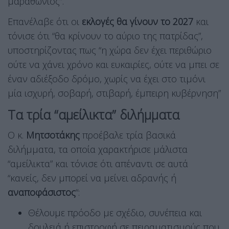
μαραθώνιος”.
Επανέλαβε ότι οι
εκλογές θα γίνουν το 2027
και
τόνισε ότι “θα κρίνουν το αύριο της πατρίδας”,
υποστηρίζοντας πως “η χώρα δεν έχει περιθώριο
ούτε να χάνει χρόνο και ευκαιρίες, ούτε να μπει σε
έναν αδιέξοδο δρόμο, χωρίς να έχει στο τιμόνι
μία ισχυρή, σοβαρή, στιβαρή, έμπειρη κυβέρνηση”
Τα τρία “αμείλικτα” διλήμματα
Ο κ.
Μητσοτάκης
προέβαλε τρία βασικά
διλήμματα, τα οποία χαρακτήρισε μάλιστα
“αμείλικτα” και τόνισε ότι απέναντι σε αυτά
“κανείς, δεν μπορεί να μείνει αδρανής ή
αναποφάσιστος
“:
Θέλουμε πρόοδο με σχέδιο, συνέπεια και
δουλειά ή επιστροφή σε πειραματισμούς που