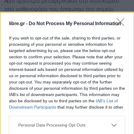
Λ
ίγο αργότερα μεταφέρθηκαν στο νοσοκομείο
από ασθενοφόρα που έσπευσαν στο σημείο.
Adana'da dolmuş sürücüsünün direksiyon başında
libre.gr -
Do Not Process My Personal Information
uyuması sonucu meydana gelen kazada, araç içinde
If you wish to opt-out of the sale, sharing to third parties, or
bulunan 7 kişi yaralandı.
pic.twitter.com/g6CeXUvrSh
processing of your personal or sensitive information for
targeted advertising by us, please use the below opt-out
— SİYAH SANCAK (@siyahsancakx)
June 10, 2026
section to confirm your selection. Please note that after your
opt-out request is processed you may continue seeing
Βίντεο από κάμερα ασφαλείας μέσα από το
interest-based ads based on personal information utilized by
λεωφορείο καταγράφει τη στιγμή που οδηγός
us or personal information disclosed to third parties prior to
your opt-out. You may separately opt-out of the further
κοιμάται στο τιμόνι, χάνει τον έλεγχο του
disclosure of your personal information by third parties on the
οχήματος και προσκρούει σε τοίχο.
Ο οδηγός του
IAB’s list of downstream participants. This information may
λεωφορείου συνελήφθη
. Οι Αρχές διεξάγουν
also be disclosed by us to third parties on the
IAB’s List of
Downstream Participants
that may further disclose it to other
έρευνα για το περιστατικό.
third parties.
Facebook
Share on X
Bluesky
Personal Data Processing Opt Outs