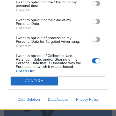
I want to opt-out of the Sharing of my
Email
Copy Link
personal data.
Opted In
Tags:
I want to opt-out of the Sale of my
λεωφορείο
Οδηγός
Τουρκία
Personal Data.
Opted In
ύπνος
I want to opt-out of processing my
Personal Data for Targeted Advertising.
Σχετικά Άρθρα
Opted In
I want to opt-out of Collection, Use,
Retention, Sale, and/or Sharing of my
Personal Data that Is Unrelated with the
Purposes for which it was collected.
Opted Out
CONFIRM
Data Deletion
Data Access
Privacy Policy