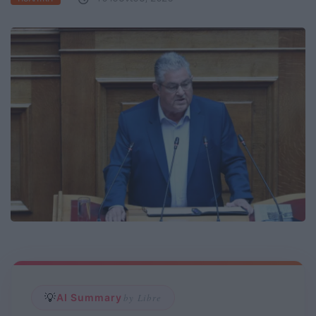
💡
AI Summary
by Libre