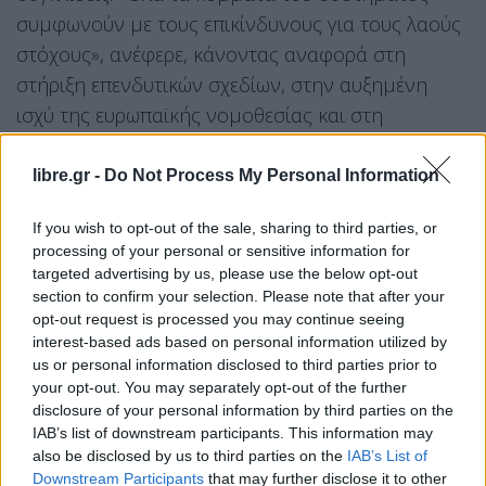
συμφωνούν με τους επικίνδυνους για τους λαούς
στόχους», ανέφερε, κάνοντας αναφορά στη
στήριξη επενδυτικών σχεδίων, στην αυξημένη
ισχύ της ευρωπαϊκής νομοθεσίας και στη
διατήρηση διατάξεων όπως η υπουργική
ασυλία. Στο πλαίσιο αυτό επανέφερε το αίτημα
libre.gr -
Do Not Process My Personal Information
του ΚΚΕ για κατάργηση του άρθρου 86 περί
If you wish to opt-out of the sale, sharing to third parties, or
ευθύνης υπουργών. «Οι υπουργοί πρέπει να
processing of your personal or sensitive information for
δικάζονται όπως όλοι οι Έλληνες πολίτες»,
targeted advertising by us, please use the below opt-out
υπογράμμισε.
section to confirm your selection. Please note that after your
opt-out request is processed you may continue seeing
Επίθεση για τον «δημοσιονομικό
interest-based ads based on personal information utilized by
us or personal information disclosed to third parties prior to
κόφτη»
your opt-out. You may separately opt-out of the further
disclosure of your personal information by third parties on the
Σημαντικό μέρος της ομιλίας του αφιερώθηκε στις
IAB’s list of downstream participants. This information may
κυβερνητικές προτάσεις για τη
δημοσιονομική
also be disclosed by us to third parties on the
IAB’s List of
λειτουργία του κράτους.
Downstream Participants
that may further disclose it to other