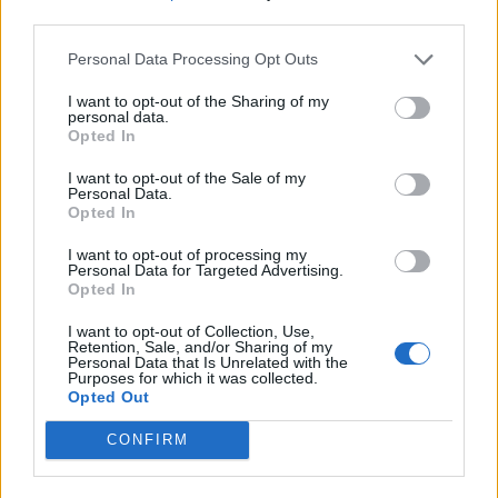
third parties.
Ο Δημήτρης Κουτσούμπας κατηγόρησε τη Νέα
Personal Data Processing Opt Outs
Δημοκρατία ότι επιχειρεί να συνταγματοποιήσει
έναν μόνιμο «κόφτη» κοινωνικών δαπανών μέσω
I want to opt-out of the Sharing of my
personal data.
της πρόβλεψης για «βιώσιμη δημοσιονομική
Opted In
λειτουργία», ενώ επέκρινε συνολικά τις πολιτικές
I want to opt-out of the Sale of my
που –όπως είπε– βασίζονται στις «αντοχές της
Personal Data.
Opted In
οικονομίας» και στα «ματωμένα
πλεονάσματα». «Όποιον ακούει ο λαός να μιλάει
I want to opt-out of processing my
Personal Data for Targeted Advertising.
για κοστολογημένες προτάσεις και προγράμματα
Opted In
να φεύγει μακριά», ανέφερε χαρακτηριστικά,
I want to opt-out of Collection, Use,
Retention, Sale, and/or Sharing of my
υποστηρίζοντας ότι πίσω από αυτές τις
Personal Data that Is Unrelated with the
Purposes for which it was collected.
διατυπώσεις κρύβεται η συνέχιση της λιτότητας.
Opted Out
«Καρυστιανού, Κωνσταντοπούλου ή
CONFIRM
όπως αλλιώς»