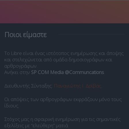
Ποιοι είμαστε
Το Libre είναι ένας ιστότοπος ενημέρωσης και άποψης
και στελεχώνεται από ομάδα δημοσιογράφων και
αρθρογράφων.
Ανήκει στην
SP COM Media @Communcations
.
Διευθυντής Σύνταξης:
Παναγιώτης Ι. Δρίβας
.
Οι απόψεις των αρθρογράφων εκφράζουν μόνο τους
ίδιους.
Στόχος μας η σφαιρική ενημέρωση για τις σημαντικές
εξελίξεις με “ελεύθερη” ματιά.