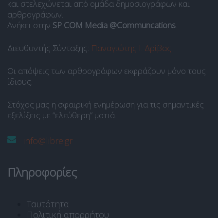
και στελεχώνεται από ομάδα δημοσιογράφων και
αρθρογράφων.
Ανήκει στην
SP COM Media @Communcations
.
Διευθυντής Σύνταξης:
Παναγιώτης Ι. Δρίβας
.
Οι απόψεις των αρθρογράφων εκφράζουν μόνο τους
ίδιους.
Στόχος μας η σφαιρική ενημέρωση για τις σημαντικές
εξελίξεις με “ελεύθερη” ματιά.
info@libre.gr
Πληροφορίες
Ταυτότητα
Πολιτική απορρήτου