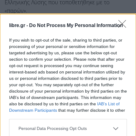
Ελληνικής Λύσης που τοποθετήθηκε με το
«παρών».
Η ψηφοφορία, επειδή διεξήχθη μέσω
libre.gr -
Do Not Process My Personal Information
ψηφοδελτίου από τους εισηγητές και αγορητές
των κομμάτων, η Πλεύση Ελευθερίας, εάν και
If you wish to opt-out of the sale, sharing to third parties, or
processing of your personal or sensitive information for
δήλωσε πως καταψηφίζει το νομοσχέδιο δεν
targeted advertising by us, please use the below opt-out
κατέθεσε το σχετικό ψηφοδέλτιο με την λήξη της
section to confirm your selection. Please note that after your
συνεδρίασης κάτι που αναμένεται να κάνει τις
opt-out request is processed you may continue seeing
interest-based ads based on personal information utilized by
επόμενες ώρες.
us or personal information disclosed to third parties prior to
your opt-out. You may separately opt-out of the further
disclosure of your personal information by third parties on the
IAB’s list of downstream participants. This information may
also be disclosed by us to third parties on the
IAB’s List of
Downstream Participants
that may further disclose it to other
third parties.
Personal Data Processing Opt Outs