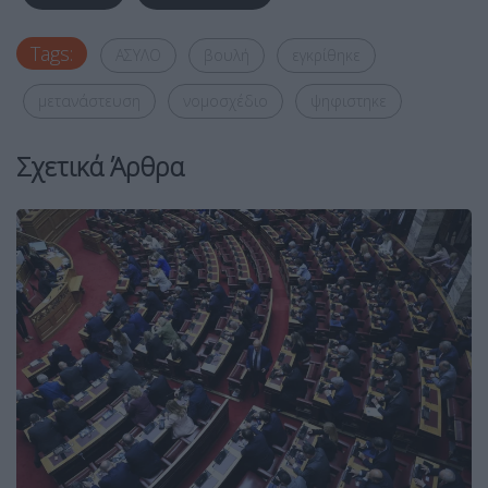
Tags:
ΑΣΥΛΟ
βουλή
εγκρίθηκε
μετανάστευση
νομοσχέδιο
ψηφιστηκε
Σχετικά Άρθρα