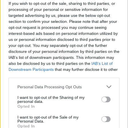
έχουμε ενημερωθεί από τον υπουργό Άμυνας της
If you wish to opt-out of the sale, sharing to third parties, or
processing of your personal or sensitive information for
Ελλάδας και της Ολλανδίας, καθώς και από την
targeted advertising by us, please use the below opt-out
υπουργό Άμυνας της Γαλλίας, ότι κατά τη
section to confirm your selection. Please note that after your
διάρκεια της επίσκεψής τους προς την Κύπρο για
opt-out request is processed you may continue seeing
interest-based ads based on personal information utilized by
να συμμετάσχουν στο Συμβούλιο Εξωτερικών
us or personal information disclosed to third parties prior to
Υποθέσεων που αφορά θέματα άμυνας, τα
your opt-out. You may separately opt-out of the further
αεροσκάφη που επέβαιναν δέχθηκαν παρεμβολές
disclosure of your personal information by third parties on the
IAB’s list of downstream participants. This information may
από το παράνομο αεροδρόμιο της Τύμπου
».
also be disclosed by us to third parties on the
IAB’s List of
Downstream Participants
that may further disclose it to other
Πρόσθεσε ότι στην περίπτωση του Έλληνα
third parties.
υπουργού Άμυνας,
Νίκου Δένδια,
υπήρξε και
Personal Data Processing Opt Outs
παρουσία τουρκικών μαχητικών αεροσκαφών
στην περιοχή.
I want to opt-out of the Sharing of my
personal data.
Opted In
«
Στην περίπτωση του υπουργού Άμυνας της
Ελλάδας, φαίνεται ότι και μαχητικά αεροσκάφη
I want to opt-out of the Sale of my
Personal Data.
της Τουρκίας από απόσταση πετούσαν
Opted In