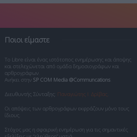
Ποιοι είμαστε
Το Libre είναι ένας ιστότοπος ενημέρωσης και άποψης
και στελεχώνεται από ομάδα δημοσιογράφων και
αρθρογράφων.
Ανήκει στην
SP COM Media @Communcations
.
Διευθυντής Σύνταξης:
Παναγιώτης Ι. Δρίβας
.
Οι απόψεις των αρθρογράφων εκφράζουν μόνο τους
ίδιους.
Στόχος μας η σφαιρική ενημέρωση για τις σημαντικές
εξελίξεις με “ελεύθερη” ματιά.