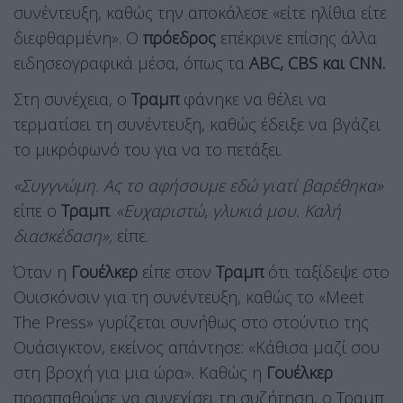
συνέντευξη, καθώς την αποκάλεσε «είτε ηλίθια είτε
διεφθαρμένη». Ο
πρόεδρος
επέκρινε επίσης άλλα
ειδησεογραφικά μέσα, όπως τα
ABC, CBS και CNN.
Στη συνέχεια, ο
Τραμπ
φάνηκε να θέλει να
τερματίσει τη συνέντευξη, καθώς έδειξε να βγάζει
το μικρόφωνό του για να το πετάξει.
«Συγγνώμη. Ας το αφήσουμε εδώ γιατί βαρέθηκα»
είπε ο
Τραμπ
.
«Ευχαριστώ, γλυκιά μου. Καλή
διασκέδαση»,
είπε.
Όταν η
Γουέλκερ
είπε στον
Τραμπ
ότι ταξίδεψε στο
Ουισκόνσιν για τη συνέντευξη, καθώς το «Meet
The Press» γυρίζεται συνήθως στο στούντιο της
Ουάσιγκτον, εκείνος απάντησε: «Κάθισα μαζί σου
στη βροχή για μια ώρα». Καθώς η
Γουέλκερ
προσπαθούσε να συνεχίσει τη συζήτηση, ο Τραμπ