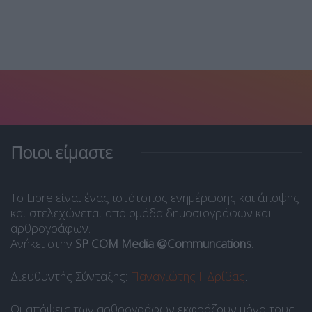
Ποιοι είμαστε
Το Libre είναι ένας ιστότοπος ενημέρωσης και άποψης
και στελεχώνεται από ομάδα δημοσιογράφων και
αρθρογράφων.
Ανήκει στην
SP COM Media @Communcations
.
Διευθυντής Σύνταξης:
Παναγιώτης Ι. Δρίβας
.
Οι απόψεις των αρθρογράφων εκφράζουν μόνο τους