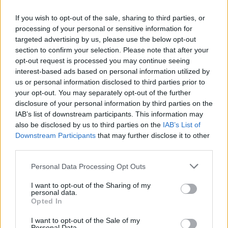
αποδεικτικά στοιχεία για να υποστηρίξει τους
ισχυρισμούς του και ο Αμερικανός πρόεδρος
If you wish to opt-out of the sale, sharing to third parties, or
processing of your personal or sensitive information for
απάντησε ότι «το μόνο που έχω να κάνω είναι να
targeted advertising by us, please use the below opt-out
κοιτάξω» και «ακούω τους ανθρώπους». Η
section to confirm your selection. Please note that after your
δημοσιογράφος
ζήτησε ξανά αποδεικτικά
opt-out request is processed you may continue seeing
interest-based ads based on personal information utilized by
στοιχεία και επανέλαβε ότι η τυπική διαδικασία
us or personal information disclosed to third parties prior to
που διαρκεί αρκετές ημέρες είναι
«ο τρόπος με τον
your opt-out. You may separately opt-out of the further
οποίο μετράνε τις ψήφους στην Καλιφόρνια».
disclosure of your personal information by third parties on the
IAB’s list of downstream participants. This information may
also be disclosed by us to third parties on the
IAB’s List of
Στη συνέχεια, ο
Τραμπ
αμφισβήτησε αν είναι
Downstream Participants
that may further disclose it to other
σωστό να γίνεται η καταμέτρηση των ψήφων
third parties.
πέντε ημέρες μετά την ημέρα των εκλογών και η
Personal Data Processing Opt Outs
Γουέλκερ ανέφερε ότι οι αξιωματούχοι της
πολιτείας προτρέπουν σε ταχεία καταμέτρηση,
I want to opt-out of the Sharing of my
personal data.
αλλά έχουν επισημάνει ότι η διαδικασία είναι
Opted In
αργή.
I want to opt-out of the Sale of my
Personal Data.