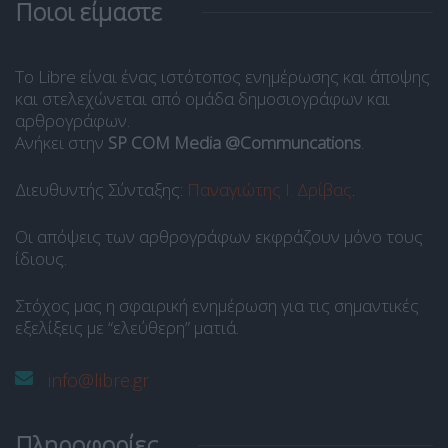
Ποιοι είμαστε
Το Libre είναι ένας ιστότοπος ενημέρωσης και άποψης
και στελεχώνεται από ομάδα δημοσιογράφων και
αρθρογράφων.
Ανήκει στην
SP COM Media @Communcations
.
Διευθυντής Σύνταξης:
Παναγιώτης Ι. Δρίβας
.
Οι απόψεις των αρθρογράφων εκφράζουν μόνο τους
ίδιους.
Στόχος μας η σφαιρική ενημέρωση για τις σημαντικές
εξελίξεις με “ελεύθερη” ματιά.
info@libre.gr
Πληροφορίες