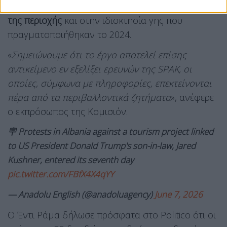
αμφιλεγόμενες αλλαγές στο καθεστώς προστασίας
της περιοχής
και στην ιδιοκτησία γης που
πραγματοποιήθηκαν το 2024.
«
Σημειώνουμε ότι το έργο αποτελεί επίσης
αντικείμενο εν εξελίξει ερευνών της SPAK, οι
οποίες, σύμφωνα με πληροφορίες, επεκτείνονται
πέρα από τα περιβαλλοντικά ζητήματα
», ανέφερε
ο εκπρόσωπος της Κομισιόν.
🪧 Protests in Albania against a tourism project linked
to US President Donald Trump's son-in-law, Jared
Kushner, entered its seventh day
pic.twitter.com/FBfX4X4qYY
— Anadolu English (@anadoluagency)
June 7, 2026
Ο Έντι Ράμα δήλωσε πρόσφατα στο Politico ότι οι