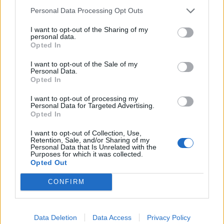
εκπρόσωπος.
Personal Data Processing Opt Outs
“Επανάσταση των Φλαμίνγκο”:
I want to opt-out of the Sharing of my
personal data.
Κλιμακώνονται οι διαδηλώσεις στην
Opted In
Αλβανία
I want to opt-out of the Sale of my
Personal Data.
Opted In
Οι κινητοποιήσεις, που έχουν λάβει την ονομασία
«
Επανάσταση των Φλαμίνγκο
» εξαιτίας των
I want to opt-out of processing my
Personal Data for Targeted Advertising.
φλαμίνγκο που ζουν στην προστατευόμενη
Opted In
περιοχή, κλιμακώθηκαν το Σαββατοκύριακο, με
I want to opt-out of Collection, Use,
ολοένα και περισσότερες φωνές να ζητούν την
Retention, Sale, and/or Sharing of my
Personal Data that Is Unrelated with the
παραίτηση του πρωθυπουργού της χώρας, Έντι
Purposes for which it was collected.
Opted Out
Ράμα.
CONFIRM
Παράλληλα, η Ειδική Εισαγγελία κατά της
Διαφθοράς και του Οργανωμένου Εγκλήματος της
Αλβανίας (SPAK) έχει ξεκινήσει
έρευνα για τις
Data Deletion
Data Access
Privacy Policy