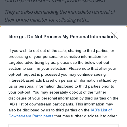
land to Jared Kushner’s elite private island wish.
They are also demanding the immediate removal of
their prime minister for colluding with…
pic.twitter.com/fbQK0oIB6D
libre.gr -
Do Not Process My Personal Information
— Shadow of Ezra (@ShadowofEzra)
June 7, 2026
Σύμφωνα με την Επιτροπή, ο υπουργός
If you wish to opt-out of the sale, sharing to third parties, or
processing of your personal or sensitive information for
Περιβάλλοντος της Αλβανίας, Σοφιάν Τζαουπάι,
targeted advertising by us, please use the below opt-out
ενημέρωσε τις Βρυξέλλες ότι
οι εργασίες για το
section to confirm your selection. Please note that after your
έργο έχουν προσωρινά ανασταλεί
και ότι θα
opt-out request is processed you may continue seeing
interest-based ads based on personal information utilized by
πραγματοποιηθεί μελέτη περιβαλλοντικών
us or personal information disclosed to third parties prior to
επιπτώσεων με τη συμμετοχή οργανώσεων της
your opt-out. You may separately opt-out of the further
κοινωνίας των πολιτών.
disclosure of your personal information by third parties on the
IAB’s list of downstream participants. This information may
«
Έχουμε ήδη εκφράσει στον υπουργό
also be disclosed by us to third parties on the
IAB’s List of
Downstream Participants
that may further disclose it to other
Περιβάλλοντος τις ανησυχίες μας σχετικά με
third parties.
πιθανές αδυναμίες του έργου
», σημείωσε ο