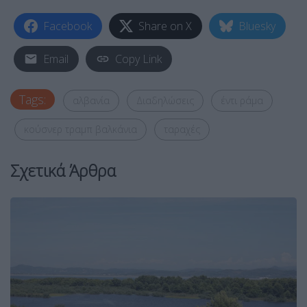
Facebook
Share on X
Bluesky
Email
Copy Link
Tags:
αλβανία
Διαδηλώσεις
έντι ράμα
κούσνερ τραμπ βαλκάνια
ταραχές
Σχετικά Άρθρα