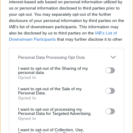
interest-based ads based on personal information utilized by
Παράλληλα, καταγράφηκε η παρουσία δύο
us or personal information disclosed to third parties prior to
αεροσκαφών
ναυτικής συνεργασίας ATR-72, δύο
your opt-out. You may separately opt-out of the further
μη επανδρωμένων αεροσκαφών (UAV) και ενός
disclosure of your personal information by third parties on the
IAB’s list of downstream participants. This information may
ελικοπτέρου.
also be disclosed by us to third parties on the
IAB’s List of
Downstream Participants
that may further disclose it to other
Σημειώθηκαν συνολικά οκτώ
παραβάσεις
των
third parties.
κανόνων εναέριας κυκλοφορίας στο FIR Αθηνών.
Από αυτές, δύο αποδόθηκαν στα τουρκικά
F-16,
Personal Data Processing Opt Outs
τρεις στα UAV, δύο στα ATR-72
και μία στο
I want to opt-out of the Sharing of my
personal data.
ελικόπτερο.
Opted In
Παράλληλα, καταγράφηκαν εννέα παραβιάσεις
I want to opt-out of the Sale of my
Personal Data.
του
Εθνικού Εναέριου Χώρου
, εκ των οποίων πέντε
Opted In
πραγματοποιήθηκαν από τα
F-16 και τέσσερις από
I want to opt-out of processing my
Personal Data for Targeted Advertising.
τα ATR-72.
Opted In
Σύμφωνα με το
ΓΕΕΘΑ
, κατά τη διάρκεια των
I want to opt-out of Collection, Use,