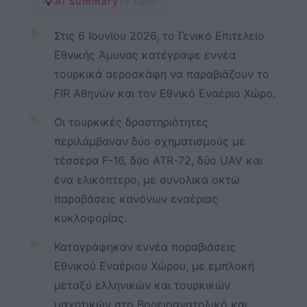
💡
AI Summary
by Libre
✨
Στις 6 Ιουνίου 2026, το Γενικό Επιτελείο
Εθνικής Άμυνας κατέγραψε εννέα
τουρκικά αεροσκάφη να παραβιάζουν το
FIR Αθηνών και τον Εθνικό Εναέριο Χώρο.
✨
Οι τουρκικές δραστηριότητες
περιλάμβαναν δύο σχηματισμούς με
τέσσερα F-16, δύο ATR-72, δύο UAV και
ένα ελικόπτερο, με συνολικά οκτώ
παραβάσεις κανόνων εναέριας
κυκλοφορίας.
✨
Καταγράφηκαν εννέα παραβιάσεις
Εθνικού Εναέριου Χώρου, με εμπλοκή
μεταξύ ελληνικών και τουρκικών
μαχητικών στο Βορειοανατολικό και