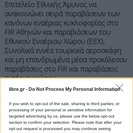
Επιτελείο Εθνικής Άμυνας να
ανακοινώνει σειρά παραβάσεων των
κανόνων εναέριας κυκλοφορίας στο
FIR Αθηνών και παραβιάσεων του
Εθνικού Εναέριου Χώρου (ΕΕΧ).
Συνολικά εννέα τουρκικά αεροσκάφη
και μη επανδρωμένα μέσα προκάλεσαν
παραβάσεις στο FIR και παραβάσεις
εναέριου χώρου.
Ειδικότερα, οι τουρκικές αεροπορικές
libre.gr -
Do Not Process My Personal Information
δραστηριότητες περιλάμβαναν δύο
If you wish to opt-out of the sale, sharing to third parties, or
σχηματισμούς αποτελούμενους από τέσσερα
processing of your personal or sensitive information for
συνολικά μαχητικά
F-16
, εκ των οποίων δύο ήταν
targeted advertising by us, please use the below opt-out
οπλισμένα.
section to confirm your selection. Please note that after your
opt-out request is processed you may continue seeing