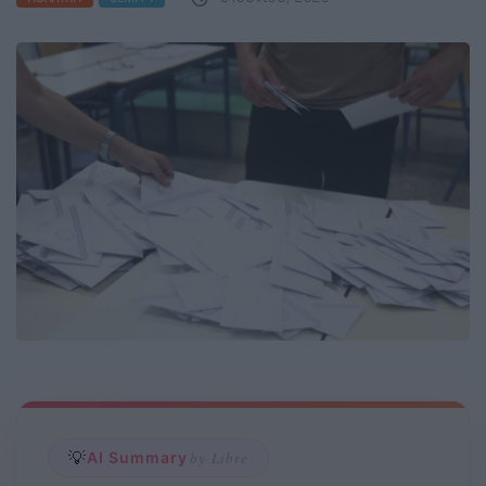
💡
AI Summary
by Libre