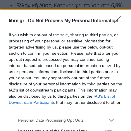
Ελληνική Λύση:
Καταγράφει πτώση στο
6,8%
(από 9,2%).
libre.gr -
Do Not Process My Personal Information
Πλεύση Ελευθερίας:
Υφίσταται ισχυρό
πλήγμα, πέφτοντας στο
5,4%
(από 9,5%).
If you wish to opt-out of the sale, sharing to third parties, or
Φωνή Λογικής:
Παρουσιάζει οριακή άνοδο
processing of your personal or sensitive information for
και κινείται στο
3,7%
(από 3,4%).
targeted advertising by us, please use the below opt-out
section to confirm your selection. Please note that after your
ΜέΡΑ25:
Παραμένει εκτός Βουλής με
2,1%
opt-out request is processed you may continue seeing
(από 2,9%).
interest-based ads based on personal information utilized by
ΣΥΡΙΖΑ:
Οδηγείται σε
ολοκληρωτική εκλογική
us or personal information disclosed to third parties prior to
your opt-out. You may separately opt-out of the further
εξαύλωση
, βυθιζόμενος στο
1,8%
(από 6,8%).
disclosure of your personal information by third parties on the
IAB’s list of downstream participants. This information may
also be disclosed by us to third parties on the
IAB’s List of
Downstream Participants
that may further disclose it to other
third parties.
Personal Data Processing Opt Outs