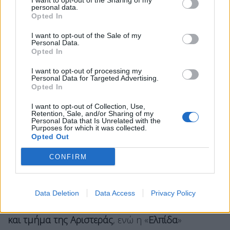
I want to opt-out of the Sharing of my
personal data.
Opted In
I want to opt-out of the Sale of my
Personal Data.
Opted In
I want to opt-out of processing my
Personal Data for Targeted Advertising.
Opted In
I want to opt-out of Collection, Use,
Retention, Sale, and/or Sharing of my
Personal Data that Is Unrelated with the
Purposes for which it was collected.
Opted Out
CONFIRM
Τα
ευρήματα της Marc
έρχονται να
επιβεβαιώσουν
όλες τις μετρήσεις της
εβδομάδας, δείχνοντας ότι
η ΕΛ.Α.Σ. απορροφά
Data Deletion
Data Access
Privacy Policy
σχεδόν ολοκληρωτικά τον εναπομείναντα ΣΥΡΙΖΑ
και τμήμα της Αριστεράς
, ενώ η «
Ελπίδα
»