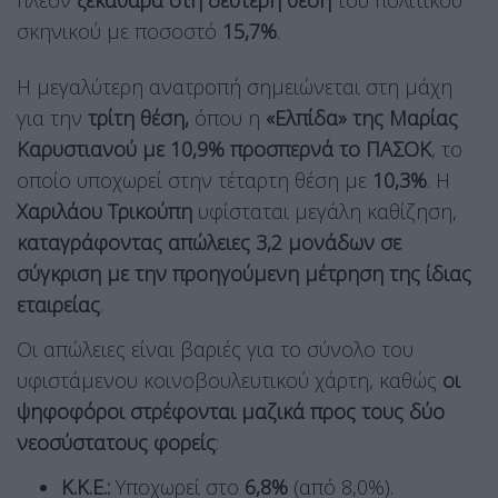
πλέον
ξεκάθαρα στη δεύτερη θέση
του πολιτικού
σκηνικού με ποσοστό
15,7%
.
Η μεγαλύτερη ανατροπή σημειώνεται στη μάχη
για την
τρίτη θέση,
όπου η
«Ελπίδα» της Μαρίας
Καρυστιανού με 10,9% προσπερνά το ΠΑΣΟΚ
, το
οποίο υποχωρεί στην τέταρτη θέση με
10,3%
. Η
Χαριλάου Τρικούπη
υφίσταται μεγάλη καθίζηση,
καταγράφοντας απώλειες 3,2 μονάδων σε
σύγκριση με την προηγούμενη μέτρηση της ίδιας
εταιρείας
.
Οι απώλειες είναι βαριές για το σύνολο του
υφιστάμενου κοινοβουλευτικού χάρτη, καθώς
οι
ψηφοφόροι στρέφονται μαζικά προς τους δύο
νεοσύστατους φορείς
:
Κ.Κ.Ε.:
Υποχωρεί στο
6,8%
(από 8,0%).