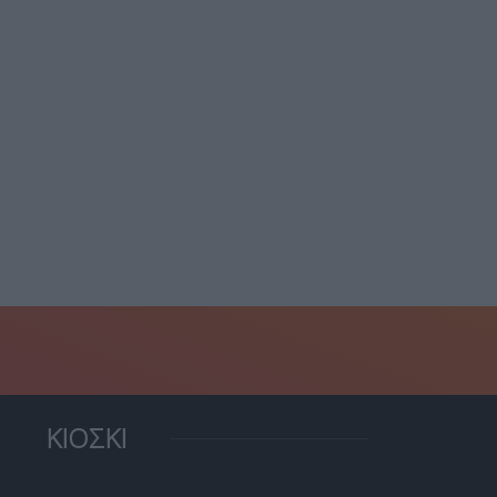
Θεσσαλονίκη: Στη φυλακ
σσαλονίκη: Κάθειρξη 7
64χρονος για
ών σε γιατρό για...
επαναλαμβανόμενη
ενδοοικογενειακή...
11 Ιουλίου, 2026
8 Ιουλίου, 2026
ΚΙΟΣΚΙ