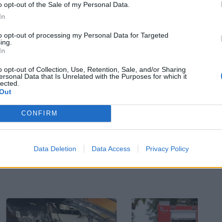
o opt-out of the Sale of my Personal Data.
In
πίσης και το
Χαμόγελο του Παιδιού, τ
ο οποίο
to opt-out of processing my Personal Data for Targeted
ing.
ο κέντρο της πόλης. Στις έρευνες συμμετέχουν
In
ικό σκάφος της
Ελληνικής Ομάδας Διάσωσης
,
o opt-out of Collection, Use, Retention, Sale, and/or Sharing
ersonal Data that Is Unrelated with the Purposes for which it
ιες έρευνες διά θαλλάσσης.
lected.
Out
Bluesky
Email
Copy Link
CONFIRM
αλονίκη
Data Deletion
Data Access
Privacy Policy