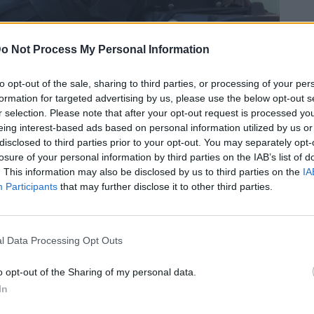
o Not Process My Personal Information
to opt-out of the sale, sharing to third parties, or processing of your per
formation for targeted advertising by us, please use the below opt-out s
r selection. Please note that after your opt-out request is processed y
eing interest-based ads based on personal information utilized by us or
disclosed to third parties prior to your opt-out. You may separately opt-
Bluesky
Email
Copy Link
losure of your personal information by third parties on the IAB’s list of
. This information may also be disclosed by us to third parties on the
IA
Participants
that may further disclose it to other third parties.
ην ώρα οι αρχές στη
Θεσσαλονίκη
,
πό το σπίτι της.
l Data Processing Opt Outs
ήλικο, περίπου στις 10 σήμερα (5/6) το
o opt-out of the Sharing of my personal data.
ρο της Θεσσαλονίκης,
χωρίς να δώσει κάποια
In
οτέλεσμα οι γονείς της να την αναζητήσουν.