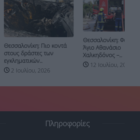
Θε
Θεσσαλονίκη: Φωτιά στον
ίκη: Πιο κοντά
ετ
Άγιο Αθανάσιο
άστες των
Χαλκηδόνος –...
κών...
12 Ιουλίου, 2026
ίου, 2026
Πληροφορίες