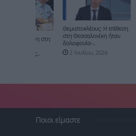
Θεμιστοκλέους: Η επίθεση
στη Θεσσαλονίκη ήταν
οΐδη στη
δολοφονία-...
Θεσσαλον
ο
στους δρ
2 Ιουλίου, 2026
νες...
εγκληματι
26
2 Ιουλ
Ποιοι είμαστε