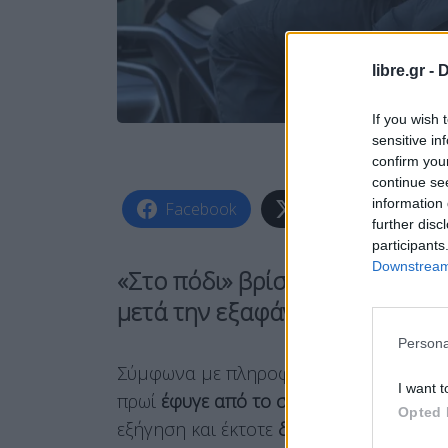
libre.gr -
D
If you wish 
sensitive in
confirm you
continue se
information 
Facebook
Share on X
further disc
participants
Downstream 
«Στο πόδι» βρίσκονται αυτή τ
μετά την εξαφάνιση 14χρονης α
Persona
Σύμφωνα με πληροφορίες της ΕΡΤ, το αν
I want t
πρωί
έφυγε από το σπίτι της, στο κέντ
Opted 
εξήγηση και έκτοτε
δεν επέστρεψε,
με απ