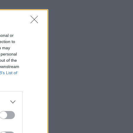
sonal or
ection to
ou may
 personal
out of the
 downstream
B’s List of