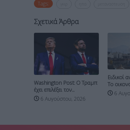
Tags:
γκιρ
ηπα
μεταναστευση
Σχετικά Άρθρα
Ειδικοί α
Washington Post: Ο Τραμπ
ν σε κράτη
Το οικονο
έχει επιλέξει τον...
τε...
6 Αυγο
6 Αυγούστου, 2026
 2026