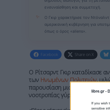
δημόσιος διάλογος για τη μετανάσ
ενσυναίσθηση και συμμετοχή.
✨
Ο Γκιρ χαρακτήρισε τον Ντόναλντ
αμερικανική κυβέρνηση για υποτι
όπως ο όρος «aliens».
Facebook
Share on X
Ο
Ρίτσαρντ Γκιρ
καταδίκασε αν
των
Ηνωμένων Πολιτειών
, μι
παρουσίαση μιας νέας πρωτοβ
libre.gr -
D
νοοτροπίας γύρω από το ζήτη
If you wish 
sensitive in
«Όλος ο κόσμος είναι ένας μετανάστης