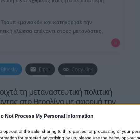
τευση είναι εχθρικός και ζητά περισσότερη
 Τραμπ «μανιακό» και κατηγόρησε την
μητική γλώσσα απέναντι στους μετανάστες,
–
Bluesky
Email
Copy Link
οιχτά τη μεταναστευτική πολιτική
λώντας στο Βερολίνο με αφορμή την
ουλίας που στοχεύει στην αλλαγή
o Not Process My Personal Information
μα της μετανάστευσης.
to opt-out of the sale, sharing to third parties, or processing of your per
formation for targeted advertising by us, please use the below opt-out s
, ένας πρόσφυγας»
, δήλωσε ο 76χρονος αστέρας