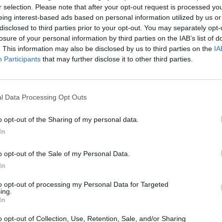
r selection. Please note that after your opt-out request is processed y
ουργία μιας συμμαχίας μεταξύ του ιδρύματός
eing interest-based ads based on personal information utilized by us or
ολής αφιερωμένης στις δημόσιες πολιτικές.
disclosed to third parties prior to your opt-out. You may separately opt-
losure of your personal information by third parties on the IAB’s list of
. This information may also be disclosed by us to third parties on the
IA
Participants
that may further disclose it to other third parties.
φυγες σαν να είναι διαφορετικοί από εμάς, σαν
ρώπων»,
πρόσθεσε ο ηθοποιός,
l Data Processing Opt Outs
ιο ανθρώπινη προσέγγιση στο θέμα.
o opt-out of the Sharing of my personal data.
έρνηση ότι αποκαλεί τους μετανάστες «aliens».
In
αι “aliens”. Ντρέπομαι βαθιά γι’ αυτό και θέλω
όρος έχει αποκτήσει υποτιμητική χροιά στις
o opt-out of the Sale of my Personal Data.
In
to opt-out of processing my Personal Data for Targeted
ing.
In
 Μετανάστευση»
o opt-out of Collection, Use, Retention, Sale, and/or Sharing