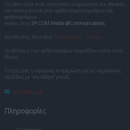
Το Libre είναι ένας ιστότοπος ενημέρωσης και άποψης
και στελεχώνεται από ομάδα δημοσιογράφων και
αρθρογράφων.
Ανήκει στην
SP COM Media @Communcations
.
Διευθυντής Σύνταξης:
Παναγιώτης Ι. Δρίβας
.
Οι απόψεις των αρθρογράφων εκφράζουν μόνο τους
ίδιους.
Στόχος μας η σφαιρική ενημέρωση για τις σημαντικές
εξελίξεις με “ελεύθερη” ματιά.
info@libre.gr
Πληροφορίες
Ταυτότητα