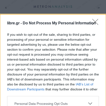
libre.gr -
Do Not Process My Personal Information
Καταλληλότερος ο Μητσοτάκης,
μεγαλύτερος αντίπαλος ο κανένας
If you wish to opt-out of the sale, sharing to third parties, or
processing of your personal or sensitive information for
Στο δείκτη της καταλληλότητας για την
targeted advertising by us, please use the below opt-out
section to confirm your selection. Please note that after your
πρωθυπουργία, ο Κυριάκος Μητσοτάκης διατηρεί
opt-out request is processed you may continue seeing
το προβάδισμά του, συγκεντρώνοντας το 28%
interest-based ads based on personal information utilized by
των προτιμήσεων και παρουσιάζοντας
us or personal information disclosed to third parties prior to
your opt-out. You may separately opt-out of the further
σταθερότητα καθ’ όλο το πρώτο πεντάμηνο του
disclosure of your personal information by third parties on the
2026.
IAB’s list of downstream participants. This information may
also be disclosed by us to third parties on the
IAB’s List of
Στη δεύτερη θέση βρίσκεται ο Αλέξης Τσίπρας με
Downstream Participants
that may further disclose it to other
14%. Στη συνέχεια ακολουθούν ο Νίκος
third parties.
Ανδρουλάκης και η Μαρία Καρυστιανού με 6%.
Personal Data Processing Opt Outs