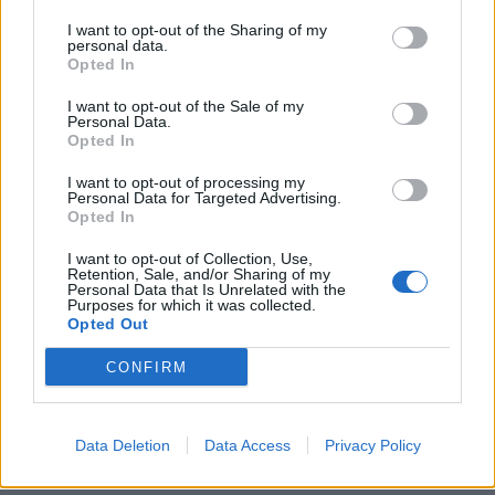
Στα αξιοσημείωτα ότι για μία ακόμα φορά η
I want to opt-out of the Sharing of my
επιλογή «Κανένας» παραμένει στο 27%.
personal data.
Opted In
I want to opt-out of the Sale of my
Personal Data.
Opted In
I want to opt-out of processing my
Personal Data for Targeted Advertising.
Opted In
I want to opt-out of Collection, Use,
Retention, Sale, and/or Sharing of my
Personal Data that Is Unrelated with the
Purposes for which it was collected.
Opted Out
CONFIRM
Από πού αντλούν ψήφους Τσίπρας
Data Deletion
Data Access
Privacy Policy
και Καρυστιανού