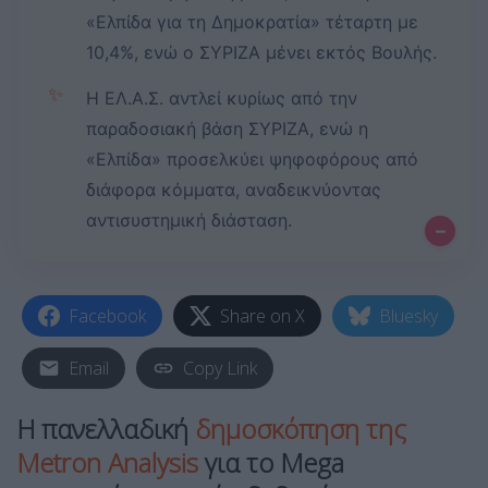
«Ελπίδα για τη Δημοκρατία» τέταρτη με
10,4%, ενώ ο ΣΥΡΙΖΑ μένει εκτός Βουλής.
✨
Η ΕΛ.Α.Σ. αντλεί κυρίως από την
παραδοσιακή βάση ΣΥΡΙΖΑ, ενώ η
«Ελπίδα» προσελκύει ψηφοφόρους από
διάφορα κόμματα, αναδεικνύοντας
αντισυστημική διάσταση.
–
Facebook
Share on X
Bluesky
Email
Copy Link
Η πανελλαδική
δημοσκόπηση της
Metron Analysis
για το Mega