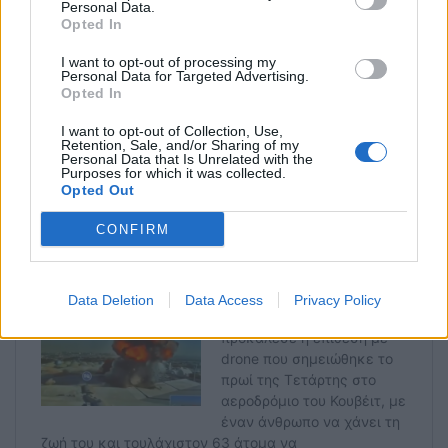
Personal Data.
Opted In
Η
συμφωνία εκεχειρίας εξαρτάται επίσης και από
I want to opt-out of processing my
«την εκκένωση» της ζώνης νότια του ποταμού
Personal Data for Targeted Advertising.
Opted In
Λιτάνι
, σε απόσταση περίπου 30 χιλιομέτρων
βόρεια των συνόρων με το Ισραήλ, από μέλη της
I want to opt-out of Collection, Use,
Retention, Sale, and/or Sharing of my
Χεζμπολάχ.
Personal Data that Is Unrelated with the
Purposes for which it was collected.
Opted Out
CONFIRM
Data Deletion
Data Access
Privacy Policy