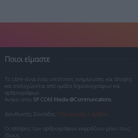
Ποιοι είμαστε
Το Libre είναι ένας ιστότοπος ενημέρωσης και άποψης
και στελεχώνεται από ομάδα δημοσιογράφων και
αρθρογράφων.
Ανήκει στην
SP COM Media @Communcations
.
Διευθυντής Σύνταξης:
Παναγιώτης Ι. Δρίβας
.
Οι απόψεις των αρθρογράφων εκφράζουν μόνο τους
ίδιους.