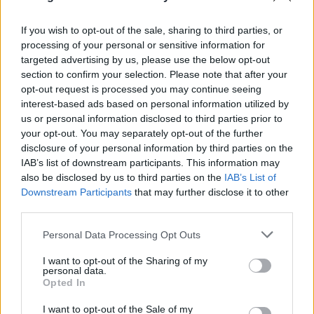
άνθρωποι σκοτώνονται, το βόρειο Ισραήλ δεν θα
είναι ασφαλές», είπε ο Ναΐμ Κάσεμ,
If you wish to opt-out of the sale, sharing to third parties, or
processing of your personal or sensitive information for
συμπληρώνοντας: «
Όσο το Ισραήλ παραμένει
targeted advertising by us, please use the below opt-out
στον Λίβανο, η αντίσταση θα συνεχιστεί
».
section to confirm your selection. Please note that after your
opt-out request is processed you may continue seeing
Χαρακτήρισε τη
συμφωνία Ισραήλ και Λιβάνου
interest-based ads based on personal information utilized by
us or personal information disclosed to third parties prior to
«μια συνθηκολόγηση και μια ήττα»,
καλώντας την
your opt-out. You may separately opt-out of the further
κυβέρνηση του Λιβάνου να «σταματήσει την
disclosure of your personal information by third parties on the
παρωδία και τον εξευτελισμό των
IAB’s list of downstream participants. This information may
also be disclosed by us to third parties on the
IAB’s List of
διαπραγματεύσεων» με το Ισραήλ.
Downstream Participants
that may further disclose it to other
third parties.
Ισραήλ και Λίβανος συμφώνησαν χθες (03/06) να
θέσουν σε εφαρμογή κατάπαυση του πυρός, η
Personal Data Processing Opt Outs
οποία εξαρτάται από την «
πλήρη παύση
» των
I want to opt-out of the Sharing of my
πυρών από τη
Χεζμπολάχ
, μετά το τέλος των
personal data.
Opted In
συνομιλιών που διεξήχθησαν στην Ουάσινγκτον
υπό την αιγίδα των ΗΠΑ.
I want to opt-out of the Sale of my