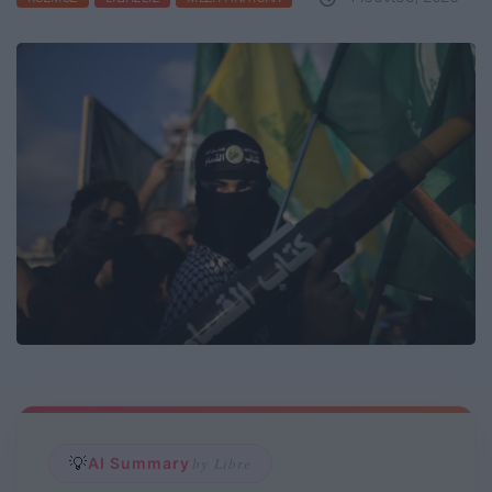
💡
AI Summary
by Libre