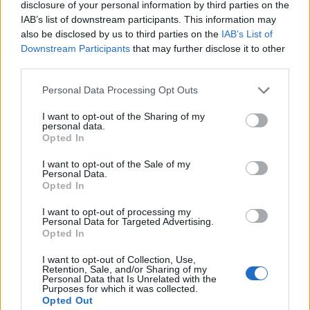
πετρελαίου και φυσικού αερίου, αντιστοιχούσαν
disclosure of your personal information by third parties on the
στο 93 % της συνολικής προσφοράς ενέργειας,
IAB’s list of downstream participants. This information may
also be disclosed by us to third parties on the
IAB’s List of
καθιστώντας την εξωτερική θέση της Ελλάδας
Downstream Participants
that may further disclose it to other
ιδιαίτερα ευάλωτη σε διαταραχές στις διεθνείς
third parties.
αγορές ενέργειας», αναφέρει η έκθεση.
Personal Data Processing Opt Outs
Ο ΟΟΣΑ αναφέρει ότι θα χρειαστεί
ισχυρή και
I want to opt-out of the Sharing of my
βιώσιμη ανάπτυξη
για να αυξηθεί το βιοτικό
personal data.
Opted In
επίπεδο με παράλληλη μείωση του χρέους.
I want to opt-out of the Sale of my
Η συνέχιση των προσπαθειών, προσθέτει, για τη
Personal Data.
Opted In
βελτίωση του ρυθμιστικού πλαισίου για τις
επιχειρήσεις
, η άρση των περιορισμών στην
I want to opt-out of processing my
Personal Data for Targeted Advertising.
παροχή υπηρεσιών από ελεύθερους επαγγελματίες
Opted In
και η επαναπροσαρμογή των πολιτικών της
I want to opt-out of Collection, Use,
αγοράς εργασίας προς την υψηλής ποιότητας
Retention, Sale, and/or Sharing of my
Personal Data that Is Unrelated with the
εκπαίδευση και συμβουλευτικές υπηρεσίες θα
Purposes for which it was collected.
Opted Out
ενίσχυαν τον ανταγωνισμό και τις επενδύσεις και