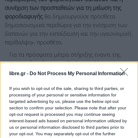
συνέχιση των προσπαθειών για τη μείωση της
φοροδιαφυγής
θα δημιουργούσε πρόσθετα
δημοσιονομικά περιθώρια για την ενίσχυση των
δαπανών για την εκπαίδευση και την υγειονομική
περίθαλψη», προσθέτει.
Για τα πρόσφατα μέτρα στήριξης έναντι της
ενεργειακής κρίσης
που έλαβε η κυβέρνηση, ο
ΟΟΣΑ σημειώνει ότι θα πρέπει να καταργηθούν
libre.gr -
Do Not Process My Personal Information
ταχέως καθώς θα μειώνεται η πίεση στις τιμές.
If you wish to opt-out of the sale, sharing to third parties, or
Ο Οργανισμός συνιστά περαιτέρω απλούστευση
processing of your personal or sensitive information for
targeted advertising by us, please use the below opt-out
των διαδικασιών αδειοδότησης για επενδύσεις σε
section to confirm your selection. Please note that after your
Ανανεώσιμες Πηγές Ενέργειας
καθώς θα συμβάλει
opt-out request is processed you may continue seeing
στη μείωση της εξάρτησης από τα ορυκτά
interest-based ads based on personal information utilized by
us or personal information disclosed to third parties prior to
καύσιμα. «Οι καθαρές εισαγωγές ενέργειας, ιδίως
your opt-out. You may separately opt-out of the further