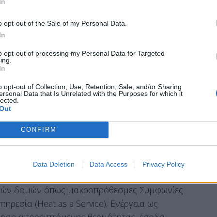
In
ς τομέας ενέργειας έχει συνεργαστεί με
ρετικούς τομείς: βιομηχανίες που
o opt-out of the Sale of my Personal Data.
 μέσης θερμοκρασίας, ενεργοβόρες βιομηχανίες
In
to opt-out of processing my Personal Data for Targeted
ing.
έντε μοντέλα που μπορούν να αναπαραχθούν
In
ολοκληρωμένα μοντέλα βιομηχανικών
o opt-out of Collection, Use, Retention, Sale, and/or Sharing
οινού τη ζήτηση, τις χαμηλές εκπομπές
ersonal Data that Is Unrelated with the Purposes for which it
lected.
.
Out
CONFIRM
τίο στηρίζει μακροπρόθεσμα την καθαρή
η όταν οι τιμές αυξάνονται, ένα τρίτο παρέχει
Data Deletion
Data Access
Privacy Policy
ράζονται υποδομές, ρίσκα και αξία
ικών δομών όπως μακροπρόθεσμες Συμφωνίες
ηρεσία (Heat as a Service), Ενέργεια ως
ρόφηση απορριπτόμενης θερμότητας, έσοδα