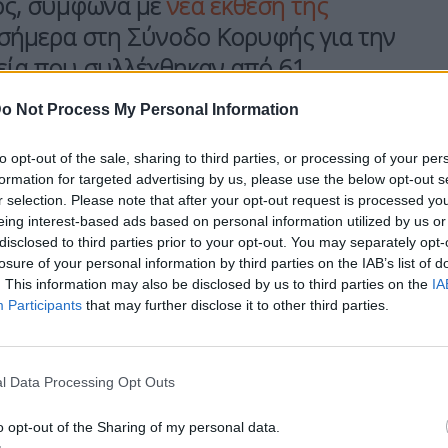
ος, σύμφωνα με
νέα έκθεση της
σήμερα στη Σύνοδο Κορυφής για την
χεία που συλλέχθηκαν από 61
έργα, η έκθεση προσδιορίζει τι
o Not Process My Personal Information
επιτυχημένο και τι καθυστερεί την
to opt-out of the sale, sharing to third parties, or processing of your per
formation for targeted advertising by us, please use the below opt-out s
r selection. Please note that after your opt-out request is processed y
ouples» – μια στρατηγική εξηλεκτρισμού που
eing interest-based ads based on personal information utilized by us or
disclosed to third parties prior to your opt-out. You may separately opt-
η στην ανταγωνιστικότητα ευθυγραμμίζοντας τα
losure of your personal information by third parties on the IAB’s list of
κτύων, τα επενδυτικά πλαίσια και την πολιτική.
. This information may also be disclosed by us to third parties on the
IA
Participants
that may further disclose it to other third parties.
 περισσότερο ως
βασική προϋπόθεση
για να
l Data Processing Opt Outs
ή στην παγκόσμια σκηνή, ωστόσο δεν
 Για να εντοπίσει βασικά εμπόδια και να
o opt-out of the Sharing of my personal data.