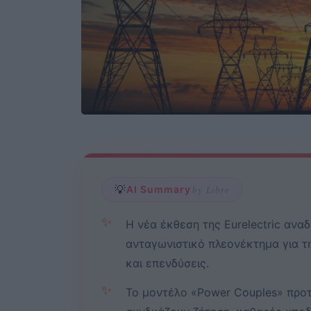
💡
AI Summary
by Libre
✨
Η νέα έκθεση της Eurelectric ανα
ανταγωνιστικό πλεονέκτημα για τ
και επενδύσεις.
✨
Το μοντέλο «Power Couples» προτ