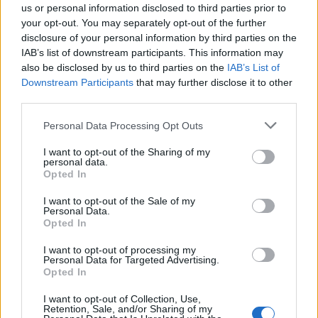
Η διαθεσιμότητα φόρτισης αποτελεί άλλον ένα
us or personal information disclosed to third parties prior to
λόγο ανησυχίας. Οι δημόσιοι φορτιστές
your opt-out. You may separately opt-out of the further
disclosure of your personal information by third parties on the
αυξήθηκαν κατά 30% το 2024, ξεπερνώντας τις
IAB’s list of downstream participants. This information may
820.000 μονάδες, αλλά πρέπει να αυξηθούν ακόμη
also be disclosed by us to third parties on the
IAB’s List of
γρηγορότερα για να επιτευχθεί ο στόχος της
Downstream Participants
that may further disclose it to other
third parties.
Επιτροπής για 3,5 εκατομμύρια έως το 2030. Αυτό
συνεπάγεται την εγκατάσταση 8.600 φορτιστών
Personal Data Processing Opt Outs
ανά εβδομάδα.
I want to opt-out of the Sharing of my
personal data.
«Προκειμένου οι καταναλωτές να αποκτήσουν
Opted In
ενεργό ρόλο στην ευελιξία, ολόκληρο το
I want to opt-out of the Sale of my
Personal Data.
οικοσύστημα της ηλεκτροκίνησης πρέπει να τους
Opted In
βοηθήσει να θεωρήσουν τα ηλεκτρικά αυτοκίνητα
I want to opt-out of processing my
ως κάτι περισσότερο από ένα απλό μέσο
Personal Data for Targeted Advertising.
Opted In
μεταφοράς από το σημείο Α στο Β. Οι εύκολες στη
χρήση προτάσεις έξυπνης φόρτισης με σαφή
I want to opt-out of Collection, Use,
Retention, Sale, and/or Sharing of my
οφέλη κόστους είναι σημαντικές για τη δέσμευση