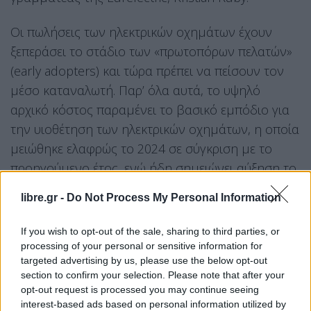
Οι πωλήσεις των ηλεκτρικών οχημάτων έχουν
ξεπεράσει το στάδιο των «πρωτοπόρων πελατών»
(early adopters) και τώρα πρέπει να πείσουν τον
μέσο καταναλωτή. Παρ’ όλα αυτά, το υψηλό
αρχικό κόστος παραμένει το βασικό εμπόδιο για
την υιοθέτηση των ηλεκτρικών οχημάτων, η οποία
μειώθηκε ελαφρώς το 2024 σε σύγκριση με το
προηγούμενο έτος, ενώ ήδη σημειώνει αύξηση το
2025. Από την άλλη πλευρά, χάρη στην ευελιξία, οι
libre.gr -
Do Not Process My Personal Information
καταναλωτές θα μπορούσαν να επωφεληθούν από
πολύ χαμηλότερο κόστος λειτουργίας, με
If you wish to opt-out of the sale, sharing to third parties, or
αποτέλεσμα το συνολικό κόστος ιδιοκτησίας των
processing of your personal or sensitive information for
targeted advertising by us, please use the below opt-out
ηλεκτρικών οχημάτων να είναι χαμηλότερο από
section to confirm your selection. Please note that after your
αυτό των συμβατικών αυτοκινήτων.
opt-out request is processed you may continue seeing
interest-based ads based on personal information utilized by