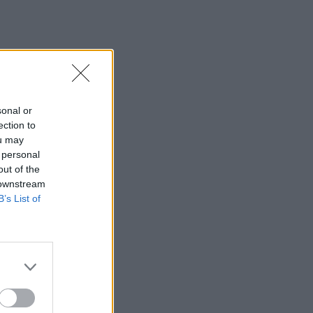
sonal or
ection to
ou may
 personal
out of the
 downstream
B’s List of