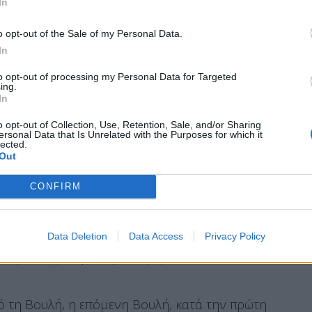
In
υ Συντάγματος (
Σύνταγμα
):
o opt-out of the Sale of my Personal Data.
In
νται σε αναθεώρηση, εκτός από εκείνες που
to opt-out of processing my Personal Data for Targeted
ing.
πολιτεύματος, ως Προεδρευόμενης
In
αι από τις διατάξεις των άρθρων 2
o opt-out of Collection, Use, Retention, Sale, and/or Sharing
 5 παράγραφοι 1 και 3, 13 παράγραφος 1 και 26.
ersonal Data that Is Unrelated with the Purposes for which it
lected.
Out
CONFIRM
τάγματος διαπιστώνεται με απόφαση της Βουλής
ενήντα τουλάχιστον βουλευτών, με πλειοψηφία
των μελών της σε δύο ψηφοφορίες που απέχουν
Data Deletion
Data Access
Privacy Policy
 την απόφαση αυτή καθορίζονται ειδικά οι
 τη Βουλή, η επόμενη Βουλή, κατά την πρώτη