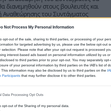
θα διανεμηθούν στους βουλευτές και
ή Αναθεώρησης του Συντάγματος
δρο της Βουλής, ο οποίος και θα
o Not Process My Personal Information
ν τους εκπροσώπους τους, αναλογικά
to opt-out of the sale, sharing to third parties, or processing of your per
formation for targeted advertising by us, please use the below opt-out s
r selection. Please note that after your opt-out request is processed y
eing interest-based ads based on personal information utilized by us or
disclosed to third parties prior to your opt-out. You may separately opt-
losure of your personal information by third parties on the IAB’s list of
. This information may also be disclosed by us to third parties on the
IA
Participants
that may further disclose it to other third parties.
ι η Επιτροπή Αναθεώρησης του Συντάγματος για
πόφαση θα λάβει η
Ολομέλεια
, μετά από σχετική
βοντας έτσι το “πράσινο φως” για την έναρξη
l Data Processing Opt Outs
ίζοντας παράλληλα και τον χρόνο εργασιών της
o opt-out of the Sharing of my personal data.