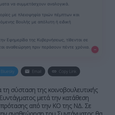
μματα να συμμετάσχουν αναλογικά.
ρίες με πλειοψηφία τριών πέμπτων και
όμενης Βουλής με απόλυτη ή ειδική
την Εφημερίδα της Κυβερνήσεως, τίθενται σε
ται αναθεώρηση πριν περάσουν πέντε χρόνια.
–
Bluesky
Email
Copy Link
α τη σύσταση της κοινοβουλευτικής
Συντάγματος μετά την κατάθεση
 πρότασης από την ΚΟ της ΝΔ. Σε
 την αναθεώρηση του Συντάγματος θα