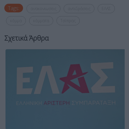
Tags:
ανακονιωσεις
αντιδράσεις
ΕΛΑΣ
κόμμα
κόμματα
Τσίπρας
Σχετικά Άρθρα