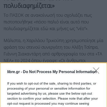
πολυδιαφημίζεται»
Το ΠΑΣΟΚ σε ανακοίνωσή του σχολιάζει πως
πιστοποιήθηκε «πόσο παλιό είναι αυτό που
πολυδιαφημίζεται εδώ και μήνες ως ”νέο”».
Μάλιστα, η Χαριλάου Τρικούπη χρησιμοποίησε μία
φράση του στενού συνεργάτη του Αλέξη Τσίπρα,
Γιάννη Σιακαντάρη από αρθρογραφία του στα «ΤΑ
ΝΕΑ» το 2024 όπου έγραφε: «Οι άνθρωποι
αλλάζουν, αλλά η ιστορία τους τούς ακολουθεί.
libre.gr -
Do Not Process My Personal Information
Αυτή δεν αλλάζει»
Αναλυτικά η ανακοίνωση του
If you wish to opt-out of the sale, sharing to third parties, or
processing of your personal or sensitive information for
ΠΑΣΟΚ για το νέο κόμμα Τσίπρα
targeted advertising by us, please use the below opt-out
section to confirm your selection. Please note that after your
Τα αποκαλυπτήρια του ιδιωτικού κόμματος
opt-out request is processed you may continue seeing