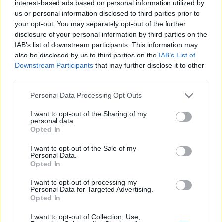
Τσίπρα με το όνομα ΕΛΑΣ, πιστοποίησαν πόσο
interest-based ads based on personal information utilized by
us or personal information disclosed to third parties prior to
παλιό είναι αυτό που πολυδιαφημίζεται εδώ και
your opt-out. You may separately opt-out of the further
μήνες ως ”νέο”.
disclosure of your personal information by third parties on the
IAB’s list of downstream participants. This information may
Ο κ. Τσίπρας που έφερε τα funds μολονότι
also be disclosed by us to third parties on the
IAB’s List of
Downstream Participants
that may further disclose it to other
υποσχόταν σεισάχθεια, με ποια αξιοπιστία θα
third parties.
ρυθμίσει τα «κόκκινα» δάνεια;
Personal Data Processing Opt Outs
Εκείνος που προτίμησε να μην βάλει φόρο στους
εφοπλιστές αλλά να κόψει συντάξεις όπως είπε ο
I want to opt-out of the Sharing of my
personal data.
Ζ.Κ. Γιούνκερ πρόσφατα και αφαίμαξε φορολογικά
Opted In
τη μεσαία τάξη, επιστήμονες, ελεύθερους
I want to opt-out of the Sale of my
Personal Data.
επαγγελματίες, με ποια αξιοπιστία θα εμπνεύσει
Opted In
ότι αυτή τη φορά εννοεί τη δίκαιη φορολογία;
I want to opt-out of processing my
Personal Data for Targeted Advertising.
Εκείνος που σφράγισε δύο φορές το 41% της Νέας
Opted In
Δημοκρατίας και υπέστη τη μεγαλύτερη ήττα
I want to opt-out of Collection, Use,