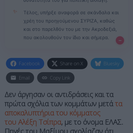
δυνατότητά του για πολιτική αλλαγή.
✨
Τέλος, υπήρξε αναφορά σε σκάνδαλα και
χρέη του προηγούμενου ΣΥΡΙΖΑ, καθώς
και στο παρελθόν του με την Ακροδεξιά,
που ακολουθούν τον ίδιο και σήμερα.
–
Facebook
Share on X
Bluesky
Email
Copy Link
Δεν άργησαν οι αντιδράσεις και τα
πρώτα σχόλια των κομμάτων μετά
τα
αποκαλυπτήρια του κόμματος
του Αλέξη Τσίπρα
, με το όνομα ΕΛΑΣ.
Πηγές του Μαξίμου σχολίαζαν ότι