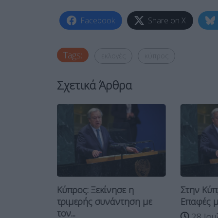
Facebook
Share on X
Tags:
εκλογές
κύπρος
Σχετικά Άρθρα
στο Ισραήλ:
Κύπρος: Ξεκίνησε η
Στην Κύπ
θέματα
τριμερής συνάντηση με
Επαφές με
τον...
28 Ιου
026