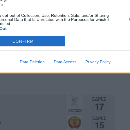
In
ς στο 90%, οι έδρες κατανέμονται ως εξής:
o opt-out of Collection, Use, Retention, Sale, and/or Sharing
ersonal Data that Is Unrelated with the Purposes for which it
lected.
Out
CONFIRM
Data Deletion
Data Access
Privacy Policy