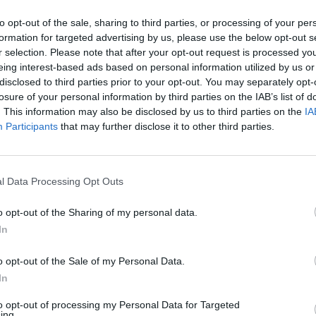
α μέχρι τώρα αποτελέσματα, η
ΕΔΕΚ
, η
ΔΗΠΑ
και
to opt-out of the sale, sharing to third parties, or processing of your per
formation for targeted advertising by us, please use the below opt-out s
r selection. Please note that after your opt-out request is processed y
οκρατικός Συναγερμός παραμένει πρώτη δύναμη
eing interest-based ads based on personal information utilized by us or
μενη Βουλή. Το ΑΚΕΛ ακολουθεί με 15 έδρες,
disclosed to third parties prior to your opt-out. You may separately opt-
κή του δύναμη.
losure of your personal information by third parties on the IAB’s list of
. This information may also be disclosed by us to third parties on the
IA
Participants
that may further disclose it to other third parties.
 8 έδρες, ενώ το ΕΛΑΜ ανεβαίνει στις 8,
l Data Processing Opt Outs
 του σε σχέση με τις 4 έδρες που είχε στην
o opt-out of the Sharing of my personal data.
In
ονται για πρώτη φορά με 4 έδρες το καθένα.
o opt-out of the Sale of my Personal Data.
In
to opt-out of processing my Personal Data for Targeted
ing.