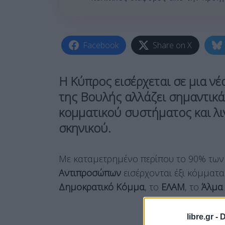
Facebook
Share on X
Η
Κύπρος
εισέρχεται σε μια ν
της
Βουλής
αλλάζει σημαντικά
κομματικού συστήματος
και λ
σκηνικού.
Με καταμετρημένο περίπου το 90% τω
Αντιπροσώπων
εισέρχονται έξι κόμματα
Δημοκρατικό Κόμμα
, το
ΕΛΑΜ
, το
Άλμα
libre.gr -
D