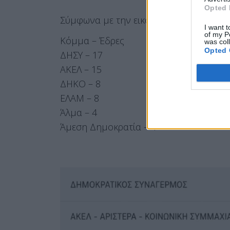
Opted 
Σύμφωνα με την εικόνα της καταμέτρηση
I want t
of my P
Κόμμα – Έδρες
was col
Opted 
ΔΗΣΥ – 17
ΑΚΕΛ – 15
ΔΗΚΟ – 8
ΕΛΑΜ – 8
Άλμα – 4
Άμεση Δημοκρατία – 4