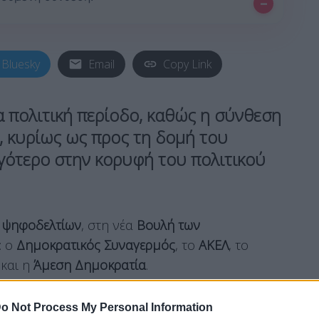
–
Bluesky
Email
Copy Link
έα
πολιτική περίοδο
, καθώς η σύνθεση
, κυρίως ως προς τη δομή του
ιγότερο στην κορυφή του πολιτικού
ν
ψηφοδελτίων
, στη νέα
Βουλή των
: ο
Δημοκρατικός Συναγερμός
, το
ΑΚΕΛ
, το
και η
Άμεση Δημοκρατία
.
o Not Process My Personal Information