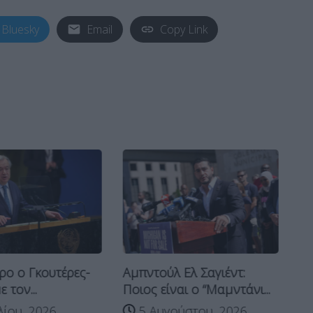
Bluesky
Email
Copy Link
Αμπντούλ Ελ Σαγιέντ:
ρο ο Γκουτέρες-
Ευ
Ποιος είναι ο “Μαμντάνι...
 τον...
Στ
5 Αυγούστου, 2026
λίου, 2026
με