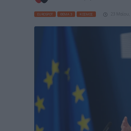
23 Μαΐου,
EUROSPOT
ΘΈΜΑ 3
ΚΌΣΜΟΣ