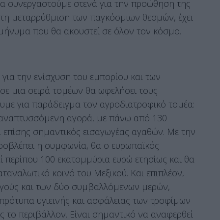
να συνεργαστούμε στενά για την προώθηση της
α τη μεταρρύθμιση των παγκόσμιων θεσμών, έχει
 μήνυμα που θα ακουστεί σε όλον τον κόσμο.
 για την ενίσχυση του εμπορίου και των
ε μια σειρά τομέων θα ωφελήσει τους
ρουμε για παράδειγμα τον αγροδιατροφικό τομέα:
ς αναπτυσσόμενη αγορά, με πάνω από 130
ι επίσης σημαντικός εισαγωγέας αγαθών. Με την
οβλέπει η συμφωνία, θα ο ευρωπαϊκός
ί περίπου 100 εκατομμύρια ευρώ ετησίως και θα
αταναλωτικό κοινό του Μεξικού. Και επιπλέον,
γωγούς και των δύο συμβαλλόμενων μερών,
πρότυπα υγιεινής και ασφάλειας των τροφίμων
ος το περιβάλλον. Είναι σημαντικό να αναφερθεί