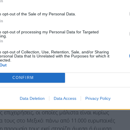
In
o opt-out of the Sale of my Personal Data.
In
to opt-out of processing my Personal Data for Targeted
το Μεξικό, που υπογράφηκε το 1997, υπήρξε
ing.
υ έχει συνάψει ποτέ η ΕΕ. Αυτή η ιστορική και
In
υμφωνία συνέβαλε στον τετραπλασιασμό του
o opt-out of Collection, Use, Retention, Sale, and/or Sharing
ersonal Data that Is Unrelated with the Purposes for which it
lected.
Out
με την πρόεδρο Κλαούντια Σέινμπαουμ, μια
συμφωνίας αυτής.
CONFIRM
Data Deletion
Data Access
Privacy Policy
 μεγαλύτερο εξαγωγικό προορισμό για το
 επιχειρήσεις, οι οποίες μάλιστα είναι κυρίως
τα τους στο Μεξικό: πάνω από 11.000 ευρωπαϊκές
 η παρουσία τους εκεί στηρίζει άμεσα ή έμμεσα