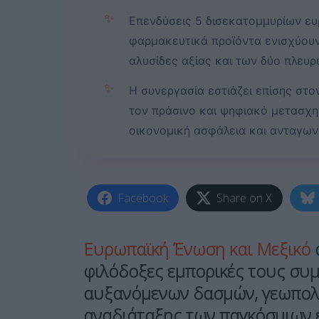
✨
Επενδύσεις 5 δισεκατομμυρίων ευ
φαρμακευτικά προϊόντα ενισχύουν 
αλυσίδες αξίας και των δύο πλευρ
✨
Η συνεργασία εστιάζει επίσης στο
τον πράσινο και ψηφιακό μετασχ
οικονομική ασφάλεια και ανταγων
Facebook
Share on X
Ευρωπαϊκή Ένωση
και Μεξικό
α
φιλόδοξες εμπορικές τους συμ
αυξανόμενων δασμών, γεωπολι
αναδιάταξης των παγκόσμιων 