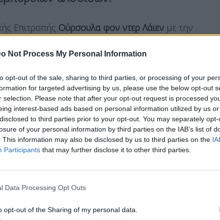
κής Επιτροπής
Ούρσουλα φον ντερ Λάιεν
με την
Βρυξέλλες και Πόλη του Μεξικού επιχειρούν
α αυξήσουν τις επενδύσεις και να εξασφαλίσουν
o Not Process My Personal Information
άλληλα υψηλά κοινωνικά και περιβαλλοντικά
to opt-out of the sale, sharing to third parties, or processing of your per
formation for targeted advertising by us, please use the below opt-out s
r selection. Please note that after your opt-out request is processed y
eing interest-based ads based on personal information utilized by us or
disclosed to third parties prior to your opt-out. You may separately opt-
ντερ Λάιεν, Προέδρου της Ευρωπαϊκής
losure of your personal information by third parties on the IAB’s list of
. This information may also be disclosed by us to third parties on the
IA
Participants
that may further disclose it to other third parties.
 αξιόπιστοι εταίροι εδώ και πολλές δεκαετίες.
πολιτικών εντάσεων, είναι απαραίτητο να
ς προσφέρεται για να δυναμώσουμε και να
l Data Processing Opt Outs
ε αυτό το πλαίσιο, η σύνοδος κορυφής ΕΕ-
o opt-out of the Sharing of my personal data.
ν εβδομάδα, είχε εξαιρετικά θετικά