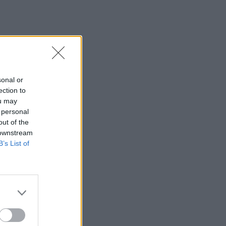
sonal or
ection to
ou may
 personal
out of the
 downstream
B’s List of