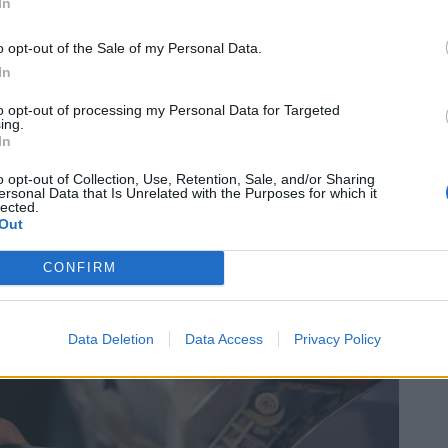
ν
τεχνολογία
για να αντλούν προσωπικές
In
ας με σκοπό το κέρδος.
o opt-out of the Sale of my Personal Data.
In
to opt-out of processing my Personal Data for Targeted
θησης μέσω αυτοκινήτων
ing.
In
o opt-out of Collection, Use, Retention, Sale, and/or Sharing
ersonal Data that Is Unrelated with the Purposes for which it
lected.
Out
CONFIRM
Data Deletion
Data Access
Privacy Policy