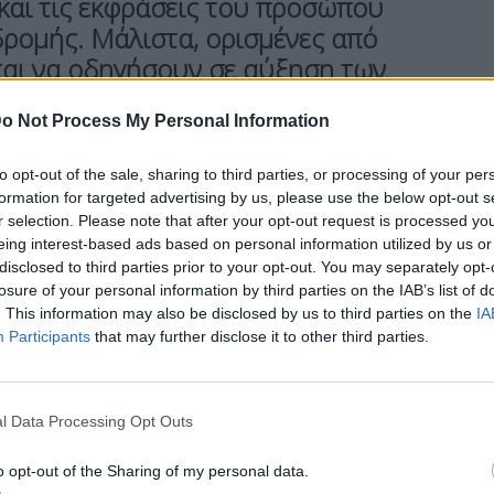
και τις
εκφράσεις του προσώπου
δρομής. Μάλιστα, ορισμένες από
ται να οδηγήσουν σε αύξηση των
o Not Process My Personal Information
 μπορεί να ακολουθήσει κανείς ώστε να
to opt-out of the sale, sharing to third parties, or processing of your per
 για εκείνον από το όχημά του.
formation for targeted advertising by us, please use the below opt-out s
r selection. Please note that after your opt-out request is processed y
eing interest-based ads based on personal information utilized by us or
disclosed to third parties prior to your opt-out. You may separately opt-
losure of your personal information by third parties on the IAB’s list of
ία λέει ο Τόμας
Ζέρμεν
σε άρθρο του στο bbc.
. This information may also be disclosed by us to third parties on the
IA
του παλιού οικογενειακού
Toyota
, ήταν μια
Participants
that may further disclose it to other third parties.
ούσα να απομακρυνθώ από το άγρυπνο βλέμμα
εξαρτησίας. Όμως, τα πράγματα έχουν αλλάξει
l Data Processing Opt Outs
 σε υπολογιστές με ρόδες, με τις μεγάλες
o opt-out of the Sharing of my personal data.