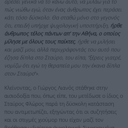
αρέσει γενικά να το κάνω αυτό, να μιλάω για το
πώς νιώθω εγώ, όταν ένας άνθρωπος έχει περάσει
κάτι τόσο δύσκολο. Θα σταθώ μόνο στο γεγονός
ότι, επειδή υπήρχε ψυχολογική υποστήριξη,
ήρθε
άνθρωπος τέλος πάντων απ’ την Αθήνα, ο οποίος
μίλησε με όλους τους παίκτες
, ήρθε να μιλήσει
και μαζί μου, αλλά περιγράφοντάς του αυτό που
έζησα δίπλα στο Σταύρο, του είπα, “ξέρεις γιατρέ,
νομίζω ότι εγώ τη θεραπεία μου την έκανα δίπλα
στον Σταύρο
“».
Κλείνοντας, ο Γιώργος Λιανός στάθηκε στην
αισιοδοξία που, όπως είπε, του μετέδωσε ο ίδιος ο
Σταύρος Φλώρος παρά τη δύσκολη κατάσταση
που αντιμετωπίζει, εξηγώντας ότι οι συζητήσεις
και οι στιγμές χιούμορ που είχαν μαζί τον
βοήθησαν ιδιαίτερα ψυχολογικά. Συγκεκριμένα