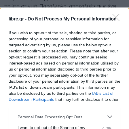
πρώτη στιγμή. Παράλληλα, αποκάλυψε πως έχει
συζητήσει και με τον ίδιο τον παίκτη για το πόσο
libre.gr -
Do Not Process My Personal Information
μικρός είναι σε ηλικία, τονίζοντας ότι κανείς δεν
θα έπρεπε να βιώσει μία τέτοια εμπειρία.
If you wish to opt-out of the sale, sharing to third parties, or
Συγκεκριμένα ανέφερε: «
Δεν ήμουν μόνο εγώ
processing of your personal or sensitive information for
targeted advertising by us, please use the below opt-out
δίπλα του, ήταν πολύς κόσμος. Και ξέρεις, δεν
section to confirm your selection. Please note that after your
θέλω ούτε credits να πάρω γι’ αυτό το πράγμα…
opt-out request is processed you may continue seeing
Αυτή την κουβέντα πάντως που είπατε, την έχω
interest-based ads based on personal information utilized by
us or personal information disclosed to third parties prior to
κάνει και με το Σταύρο.
Ξέρεις ότι θα μπορούσε
your opt-out. You may separately opt-out of the further
να είσαι γιος μου. Κανείς να μη βρεθεί σε αυτή τη
disclosure of your personal information by third parties on the
θέση.
Οι πρώτες πληροφορίες, επαναλαμβάνω,
IAB’s list of downstream participants. This information may
also be disclosed by us to third parties on the
IAB’s List of
που είχανε βγει, ήταν εντελώς λανθασμένες και
Downstream Participants
that may further disclose it to other
διαψεύστηκαν. Δεν είδα κάποιον να ιδρώνει το
third parties.
αυτί του, αλλά δεν θέλω ούτε εγώ να ρίξω ευθύνες.
Personal Data Processing Opt Outs
Αυτά έχουν πάρει το δρόμο της δικαιοσύνης. Και
από εκεί και πέρα, εκεί κρίνονται. Υπήρχε μία
I want to opt-out of the Sharing of my