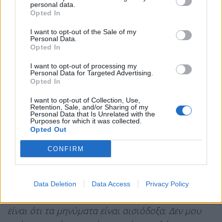
personal data.
μεγάλη παραφιλολογία σχετικά με το αν υπάρχει
Opted In
σημαδούρα».
I want to opt-out of the Sale of my
Personal Data.
Ο παρουσιαστής σημείωσε επίσης ότι η
Opted In
κατάσταση έχει πλέον μπει σε μία πιο σταθερή
I want to opt-out of processing my
πορεία, εξηγώντας ότι τα μηνύματα που λαμβάνει
Personal Data for Targeted Advertising.
Opted In
για την υγεία του Σταύρου Φλώρου είναι
αισιόδοξα. Παράλληλα, μίλησε για τη δική του
I want to opt-out of Collection, Use,
Retention, Sale, and/or Sharing of my
ψυχολογική διαχείριση μετά το περιστατικό,
Personal Data that Is Unrelated with the
Purposes for which it was collected.
αποκαλύπτοντας ότι ψυχολόγος συνομίλησε με
Opted Out
όλους τους παίκτες αλλά και με τον ίδιο. Όπως
CONFIRM
είπε: «
Καλά είμαι. Εντάξει, περάσαν οι μέρες,
μπήκε όλη αυτή η κατάσταση στον σωστό δρόμο.
Δεν μπορώ να πω πολλά πράγματα για το ιατρικό
Data Deletion
Data Access
Privacy Policy
θέμα του Σταύρου,
το μόνο που μπορώ να πω
είναι ότι τα μηνύματα είναι αισιόδοξα. Δεν μου