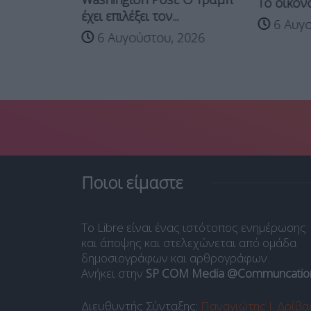
ν σε κράτη
Το οικονο
έχει επιλέξει τον...
τε...
6 Αυγο
6 Αυγούστου, 2026
 2026
Ποιοι είμαστε
Το Libre είναι ένας ιστότοπος ενημέρωσης
και άποψης και στελεχώνεται από ομάδα
δημοσιογράφων και αρθρογράφων.
Ανήκει στην
SP COM Media @Communcatio
Διευθυντής Σύνταξης:
Παναγιώτης Ι. Δρίβα