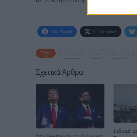
Facebook
Share on X
Tags:
βραζιλια
ηπα
λουλα
Σχετικά Άρθρα
Ειδικοί α
Washington Post: Ο Τραμπ