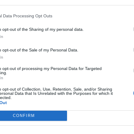
l Data Processing Opt Outs
στον πόλεμο με το Ιράν, διαφωνώ με την
o opt-out of the Sharing of my personal data.
αδικάζω τη γενοκτονία που γίνεται στην
In
ύλα σε μία συνέντευξή του, που δημοσιεύεται
o opt-out of the Sale of my Personal Data.
 Post.
In
to opt-out of processing my Personal Data for Targeted
ing.
In
τον Τραμπ δεν παρεμβαίνουν στη σχέση μου με
 επιθυμώ από αυτόν είναι να συμπεριφερθεί στη
o opt-out of Collection, Use, Retention, Sale, and/or Sharing
ersonal Data that Is Unrelated with the Purposes for which it
 είμαι ο δημοκρατικά εκλεγμένος πρόεδρος
lected.
Out
CONFIRM
του με τον Ντόναλντ Τραμπ θα βοηθήσει στην
στη χώρα του και στην πρόληψη επιβολής