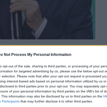
o Not Process My Personal Information
Bluesky
Email
Copy Link
to opt-out of the sale, sharing to third parties, or processing of your per
formation for targeted advertising by us, please use the below opt-out s
ε τον
Τραμπ
δεν παρεμβαίνουν στη
r selection. Please note that after your opt-out request is processed y
eing interest-based ads based on personal information utilized by us or
χηγού κράτους» δήλωσε ο πρόεδρος
disclosed to third parties prior to your opt-out. You may separately opt-
ύλα ντα Σίλβα, αισιόδοξος δήλωσε
losure of your personal information by third parties on the IAB’s list of
. This information may also be disclosed by us to third parties on the
IA
 τον Αμερικανό πρόεδρο θα
Participants
that may further disclose it to other third parties.
σεβασμό για τη δημοκρατία στη