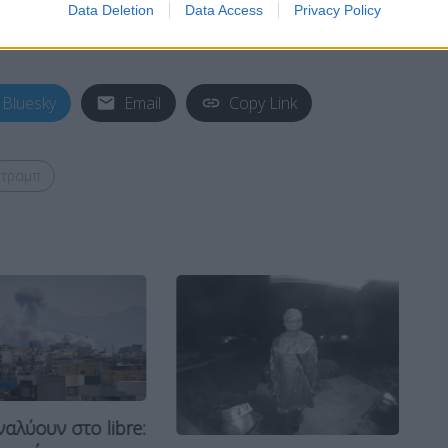
Data Deletion
Data Access
Privacy Policy
Bluesky
Email
Copy Link
τραμπ
ναλύουν στο libre:
“Β