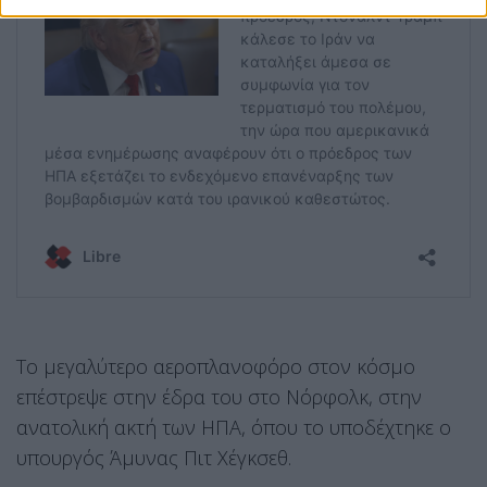
Το μεγαλύτερο αεροπλανοφόρο στον κόσμο
επέστρεψε στην έδρα του στο Νόρφολκ, στην
ανατολική ακτή των ΗΠΑ, όπου το υποδέχτηκε ο
υπουργός Άμυνας Πιτ Χέγκσεθ.