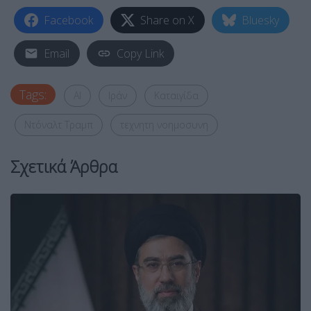
Facebook
Share on X
Bluesky
Email
Copy Link
Tags:
AI
Ιράν
Καταιγίδα
Ντόναλτ Τραμπ
τεχνητη νοημοσυνη
Σχετικά Άρθρα