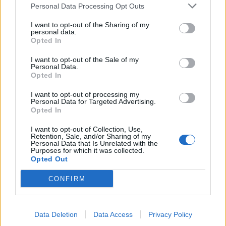
Το αεροπλανοφόρο Gerald Ford
Personal Data Processing Opt Outs
επέστρεψε στις ΗΠΑ
I want to opt-out of the Sharing of my
personal data.
Το USS Gerald R. Ford (CVN-78), το οποίο είχε
Opted In
αναπτυχθεί στη Μέση Ανατολή λίγο πριν από την
I want to opt-out of the Sale of my
έναρξη του πολέμου εναντίον του Ιράν, επέστρεψε
Personal Data.
Opted In
το Σάββατο στις ΗΠΑ,
ολοκληρώνοντας τη
μακροβιότερη αποστολή αμερικανικού
I want to opt-out of processing my
Personal Data for Targeted Advertising.
αεροπλανοφόρου στα χρονικά
, όπως ανακοίνωσε
Opted In
το Πεντάγωνο.
I want to opt-out of Collection, Use,
Retention, Sale, and/or Sharing of my
Personal Data that Is Unrelated with the
Purposes for which it was collected.
Opted Out
CONFIRM
Data Deletion
Data Access
Privacy Policy