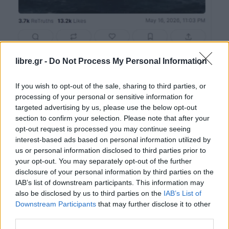
libre.gr -
Do Not Process My Personal Information
«Έχουν συμφέρον να καταλήξουν σε συμφωνία»,
If you wish to opt-out of the sale, sharing to third parties, or
processing of your personal or sensitive information for
δήλωσε στον γαλλικό τηλεοπτικό σταθμό BFMTV.
targeted advertising by us, please use the below opt-out
section to confirm your selection. Please note that after your
Τα ξημερώματα, με ανάρτησή του στο Truth
opt-out request is processed you may continue seeing
Social, ανέβασε μία φωτογραφία κατασκευασμένη
interest-based ads based on personal information utilized by
us or personal information disclosed to third parties prior to
με τεχνητή νοημοσύνη, όπου εμφανίζεται να
your opt-out. You may separately opt-out of the further
περιβάλλεται από πολεμικά πλοία εν μέσω
disclosure of your personal information by third parties on the
θαλασσοταραχής και καταιγίδας και τη λεζάντα να
IAB’s list of downstream participants. This information may
also be disclosed by us to third parties on the
IAB’s List of
γράφει το εξής μήνυμα: «Ήταν ήρεμα πριν τη
Downstream Participants
that may further disclose it to other
καταιγίδα».
third parties.