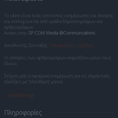
Το Libre είναι ένας ιστότοπος ενημέρωσης και άποψης
και στελεχώνεται από ομάδα δημοσιογράφων και
αρθρογράφων.
Ανήκει στην
SP COM Media @Communcations
.
Διευθυντής Σύνταξης:
Παναγιώτης Ι. Δρίβας
.
Οι απόψεις των αρθρογράφων εκφράζουν μόνο τους
ίδιους.
Στόχος μας η σφαιρική ενημέρωση για τις σημαντικές
εξελίξεις με “ελεύθερη” ματιά.
info@libre.gr
Πληροφορίες