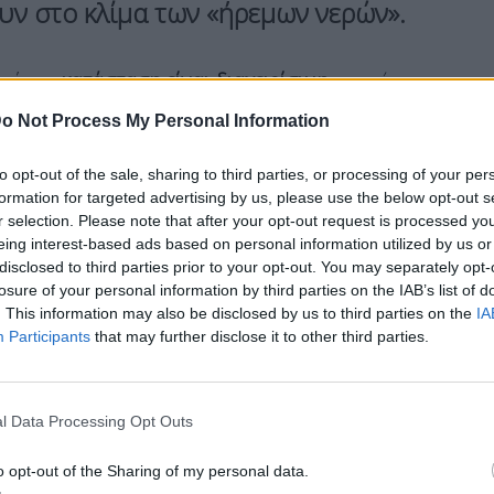
ουν στο κλίμα των «ήρεμων νερών».
ν ότι η
κατάσταση είναι διαχειρίσιμη
και
«έχουν
o Not Process My Personal Information
to opt-out of the sale, sharing to third parties, or processing of your per
formation for targeted advertising by us, please use the below opt-out s
r selection. Please note that after your opt-out request is processed y
eing interest-based ads based on personal information utilized by us or
disclosed to third parties prior to your opt-out. You may separately opt-
 με τον καθηγητή Κωνσταντίνο Φίλη στο
losure of your personal information by third parties on the IAB’s list of
υπουργός Εξωτερικών,
Γιώργος Γεραπετρίτης
,
. This information may also be disclosed by us to third parties on the
IA
Participants
that may further disclose it to other third parties.
ε μονομερής δραστηριότητα που επιδιώκει να
ίναι καταδικασμένη να αποτύχει».
βει μονομερώς μέτρα, τα οποία, σύμφωνα με το
l Data Processing Opt Outs
ύν σε πολυμερές ή διμερές επίπεδο, αυτά έχουν
o opt-out of the Sharing of my personal data.
θνή εφαρμογή» τόνισε χαρακτηριστικά,