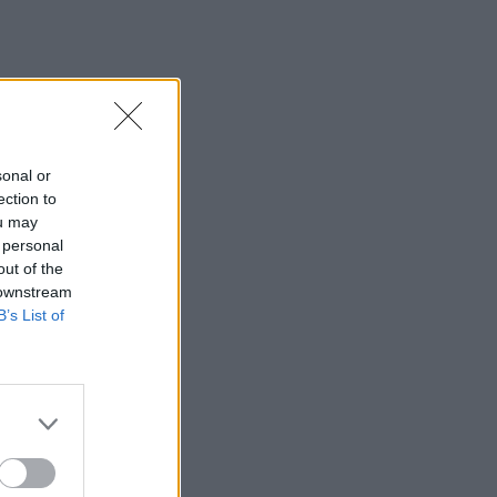
sonal or
ection to
ou may
 personal
out of the
 downstream
B’s List of