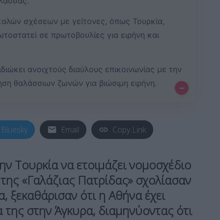
άλασσας.
 καλών σχέσεων με γείτονες, όπως Τουρκία,
ρωτοστατεί σε πρωτοβουλίες για ειρήνη και
ιδιώκει ανοιχτούς διαύλους επικοινωνίας με την
τηση θαλάσσιων ζωνών για βιώσιμη ειρήνη.
–
Bluesky
Email
Copy Link
ην Τουρκία να ετοιμάζει νομοσχέδιο
α της «Γαλάζιας Πατρίδας» σχολίασαν
α, ξεκαθάρισαν ότι η Αθήνα έχει
 της στην Άγκυρα, διαμηνύοντας ότι