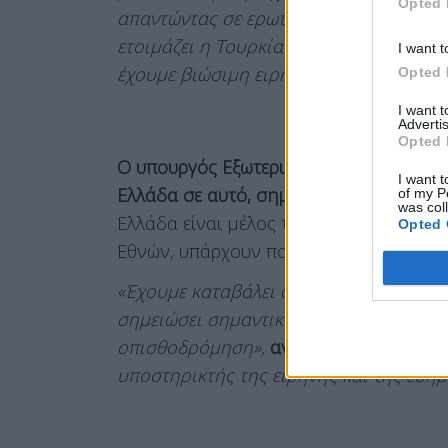
Opted 
απαντώντας σε ερωτήσεις σχετικά με δ
ετοιμάζει η Τουρκία και να συνδέεται μ
I want t
έχουμε βιώσιμη ειρήνη, πρέπει να συνε
Opted 
I want 
Advertis
Opted 
Ο υπουργός Εξωτερικών ανέφερε πως υπ
I want t
Ελλάδα σε αυτό, σημείωσε όμως πως πρ
of my P
was col
Ελλάδα είναι μέλος της Ευρωπαϊκής Έν
Opted 
Εθνών, υπάρχουν πολλά φόρα για να εκφ
«Έχουμε καταβάλει σημαντικές προσπάθε
σημειώσει σημαντική πρόοδο, και θα ή
οπισθοδρόμηση»,
ανέφερε
.
«Η Ελλάδα θ
υποστηρικτής της ειρήνης και της ευημ