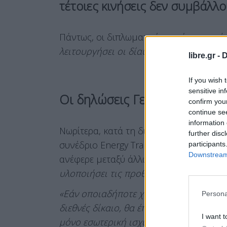
τέτοιες κινήσεις δεν συμβάλλ
Πάντως, οι διπλωματικές πηγές εκτιμού
λειτουργήσει οι δίαυλοι επικοινωνίας».
libre.gr -
D
If you wish 
sensitive in
Οι δηλώσεις Γεραπετρίτη
confirm you
continue se
information 
Νωρίτερα, κατά τη διάρκεια συζήτησης
further disc
συνέδριο Energy Transition Summit, ο 
participants
Downstream 
ανέφερε μεταξύ άλλων ότι
«οποιαδήποτ
υλοποιήσει τις προθέσεις μιας χώρας ε
«Εάν οποιαδήποτε χώρα επιλέξει να λά
Persona
διεθνές δίκαιο, θα έπρεπε να οργανωθο
I want t
μόνο εσωτερική ισχύ και δεν έχουν διε