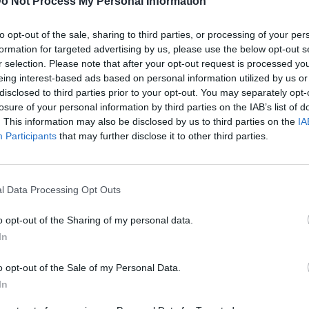
 επανέλαβε το μήνυμά του ότι η
o Not Process My Personal Information
για να αντιμετωπίσει μια νέα
to opt-out of the sale, sharing to third parties, or processing of your per
formation for targeted advertising by us, please use the below opt-out s
r selection. Please note that after your opt-out request is processed y
eing interest-based ads based on personal information utilized by us or
έχουν γίνει «πιο εχθρικές και απρόβλεπτες» και
disclosed to third parties prior to your opt-out. You may separately opt-
γγυηθούν την ασφάλειά μας»
.
losure of your personal information by third parties on the IAB’s list of
. This information may also be disclosed by us to third parties on the
IA
Participants
that may further disclose it to other third parties.
το
Politico
, έρχεται σε μια περίοδο που η Ευρώπη
ανάπτυξη και το διευρυνόμενο χάσμα
l Data Processing Opt Outs
τικής δύναμης.
Αυτές οι πιέσεις έχουν ενταθεί με
o opt-out of the Sharing of my personal data.
Ντόναλντ Τραμπ στην εξουσία, καθώς η
In
 στάση σε θέματα εμπορίου και ασφάλειας
.
o opt-out of the Sale of my Personal Data.
για την αναστροφή της οικονομικής παρακμής
In
ος έχει έκτοτε αυξηθεί στα 1,2 τρισεκατομμύρια