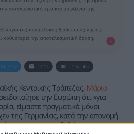
ενδύσεων στην τεχνητή νοημοσύνη, την άμυνα
 την ανταγωνιστικότητα και ασφάλεια της
ΕΕ λόγω της πολύπλοκης διαδικασίας λήψης
 καθυστερεί την αποτελεσματική δράση.
–
Bluesky
Email
Copy Link
ϊκής Κεντρικής Τράπεζας,
Μάριο
οειδοποίησε την Ευρώπη ότι «για
ρία, είμαστε πραγματικά μόνοι
αχεν της Γερμανίας, κατά την απονομή
μάγνου, για τη συμβολή του στην