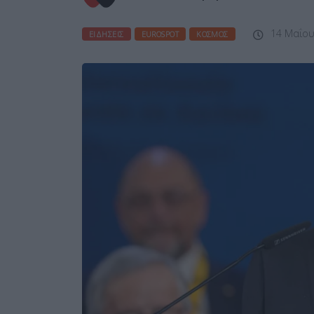
14 Μαΐου
ΕΙΔΉΣΕΙΣ
EUROSPOT
ΚΌΣΜΟΣ