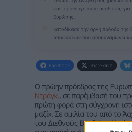
Τόνισε την ανάγκη αυξημένων επ
και τις ενεργειακές υποδομές για
Ευρώπης.
✨
Καταδίκασε την αργή πρόοδο της 
αποφάσεων που αποδυναμώνει και
Facebook
Share on X
Ο πρώην πρόεδρος της Ευρωπα
Ντράγκι
, σε παρέμβασή του πρ
πρώτη φορά στη σύγχρονη ιστο
μαζί». Σε ομιλία του από το Ά
του Διεθνούς Βραβείου Καρλο