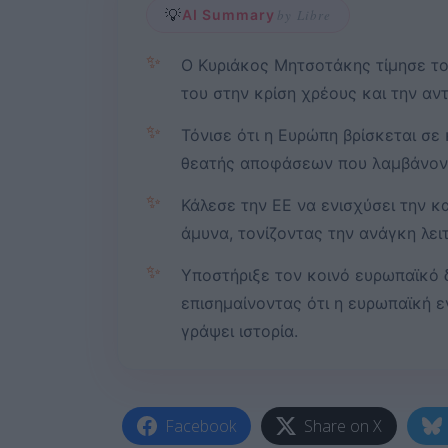
💡
AI Summary
by Libre
✨
Ο Κυριάκος Μητσοτάκης τίμησε το
του στην κρίση χρέους και την αν
✨
Τόνισε ότι η Ευρώπη βρίσκεται σε 
θεατής αποφάσεων που λαμβάνοντ
✨
Κάλεσε την ΕΕ να ενισχύσει την κ
άμυνα, τονίζοντας την ανάγκη λει
✨
Υποστήριξε τον κοινό ευρωπαϊκό 
επισημαίνοντας ότι η ευρωπαϊκή εν
γράψει ιστορία.
Facebook
Share on X