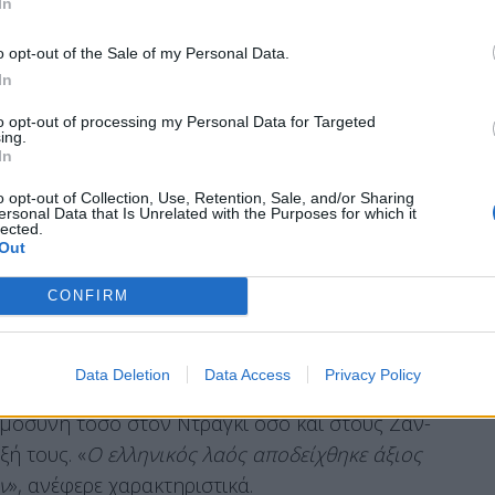
In
 πάνω απ’ όλα μια επιλογή
», την οποία έκαναν
o opt-out of the Sale of my Personal Data.
σσες και ιστορίες, παρά τις τραυματικές τους
In
to opt-out of processing my Personal Data for Targeted
αρακτήρισε «
έναν αληθινό Ευρωπαίο
»,
ing.
In
 πολιτικών υπήρξε πηγή έμπνευσης για το τι
ο συμφέρον. Ιδιαίτερη αναφορά έκανε στη
o opt-out of Collection, Use, Retention, Sale, and/or Sharing
ersonal Data that Is Unrelated with the Purposes for which it
πενθυμίζοντας την ιστορική δήλωση που
lected.
Out
 ΕΚΤ είναι έτοιμη να κάνει ό,τι χρειαστεί για να
CONFIRM
Data Deletion
Data Access
Privacy Policy
χώρα δεν υπέφερε περισσότερο από την Ελλάδα
ωμοσύνη τόσο στον Ντράγκι όσο και στους Ζαν-
ξή τους. «
Ο ελληνικός λαός αποδείχθηκε άξιος
ν
», ανέφερε χαρακτηριστικά.