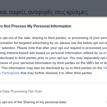
και σαφείς αναφορές στις κρίσιμες
ας, ο Κυριάκος
Μητσοτάκης
τίμησε
τή απονομής του
Βραβείου
o Not Process My Personal Information
ωθυπουργός μίλησε για μια Ευρώπη
to opt-out of the sale, sharing to third parties, or processing of your per
δοποιώντας ότι «
κινδυνεύει να μην
formation for targeted advertising by us, please use the below opt-out s
ντός της, αλλά παθητικός θεατής
r selection. Please note that after your opt-out request is processed y
eing interest-based ads based on personal information utilized by us or
αλλού
».
disclosed to third parties prior to your opt-out. You may separately opt-
losure of your personal information by third parties on the IAB’s list of
. This information may also be disclosed by us to third parties on the
IA
ν προέδρου της ΕΚΤ
στην κρίση χρέους,
Participants
that may further disclose it to other third parties.
ση ως
καθοριστική
για τη σωτηρία του ευρώ και
l Data Processing Opt Outs
o opt-out of the Sharing of my personal data.
τι «
η Ευρώπη δεν ήταν ποτέ ένα γεωγραφικό