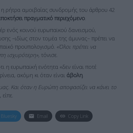
κή η ρήτρα αμοιβαίας συνδρομής του άρθρου 42
αποκτήσει πραγματικό περιεχόμενο
.
έρ ενός κοινού ευρωπαϊκού δανεισμού,
ωσης –ιδίως στον τομέα της άμυνας– πρέπει να
ωπαϊκό προϋπολογισμό.
«Όλοι πρέπει να
πη ισχυρότερη»,
τόνισε.
τι η ευρωπαϊκή ενότητα «δεν είναι ποτέ
κρίνεια, ακόμη κι όταν είναι
άβολη
.
ας. Και όταν η Ευρώπη αποφασίζει να κάνει το
, είπε.
Bluesky
Email
Copy Link