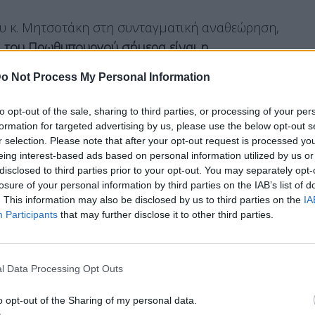
υ κ. Μητσοτάκη στη συνταγματική αναθεώρηση,
α του Πρωθυπουργού σήμερα είναι η
υ τυχοδιωκτισμού.
Αυτά που προκρίνει λέγοντας
o Not Process My Personal Information
άσει
».
to opt-out of the sale, sharing to third parties, or processing of your per
formation for targeted advertising by us, please use the below opt-out s
r selection. Please note that after your opt-out request is processed y
όμενος στο άρθρο 86
, επισήμανε ότι «επί της
eing interest-based ads based on personal information utilized by us or
αντόπουλου η κυβέρνηση έλεγε ότι πρέπει να
disclosed to third parties prior to your opt-out. You may separately opt-
losure of your personal information by third parties on the IAB’s list of
ι ανακριτές και ζητούσε fast track διαδικασία
. This information may also be disclosed by us to third parties on the
IA
θεσε ότι «τώρα, ενώ ακόμη και η κα Αραμπατζή
Participants
that may further disclose it to other third parties.
 ψηφίσουν τη σύσταση προανακριτικής
ηγορίες εις βάρος της είναι άδικες, η
86 και υποστηρίζει ότι οι βουλευτές πρέπει να
l Data Processing Opt Outs
αταψηφίσουν την πρόταση σύστασης. Η
o opt-out of the Sharing of my personal data.
στα παλιά της τα παπούτσια το αίτημα της