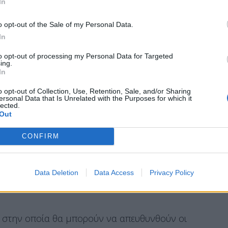
In
o opt-out of the Sale of my Personal Data.
ηση έφερε νόμο που το αντιστρατεύεται», έφερε
In
σχύοντας την πεποίθηση του ότι «δεν μπορεί
to opt-out of processing my Personal Data for Targeted
υργός που έχει παραβιάσει κάθε γράμμα του».
ing.
In
o opt-out of Collection, Use, Retention, Sale, and/or Sharing
ersonal Data that Is Unrelated with the Purposes for which it
«Αυτός που υπαναχώρησε ήταν ο κ.
lected.
Out
CONFIRM
 Μητσοτάκη περί υπαναχώρησης του Νίκου
ων Αρχών, ο κ. Τσουκαλάς υπογράμμισε
Data Deletion
Data Access
Privacy Policy
 Μητσοτάκης»
εξηγώντας πως «υπήρχαν τα 3/5
ρχή στην οποία θα μπορούν να απευθυνθούν οι