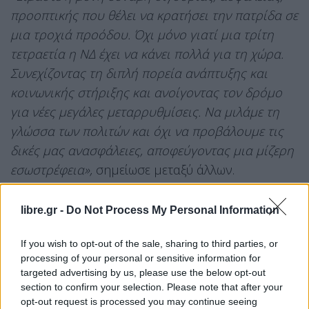
προοπτικής που θέλει να κρατήσει την πατρίδα σε
μια τροχιά προόδου. Όχι μόνο γιατί μια τρίτη
τετραετία η ΝΔ έχει να κάνει πολλά για τη χώρα.
Συνεχίζοντας τη διπλή πορεία ανάπτυξης και
κοινωνικής στήριξης και ανοίγοντας τον δρόμο
για νέες μεγάλες μεταρρυθμίσεις. Να μιλάμε τη
γλώσσα των πολιτών και όχι να προβάλουμε τις
δικές μας ανασφάλειες, αποφεύγοντας μια μίζερη
εσωστρέφεια»,
σημείωσε μεταξύ άλλων.
Στην πρόταση για τη
Συνταγματική Αναθεώρηση
libre.gr -
Do Not Process My Personal Information
αφορά 30 άρθρα του Συντάγματος και αποτελεί
σύνθεση εισηγήσεων του
πρωθυπουργού
και
If you wish to opt-out of the sale, sharing to third parties, or
processing of your personal or sensitive information for
προτάσεων βουλευτών, με περισσότερους από 50
targeted advertising by us, please use the below opt-out
να έχουν συμμετάσχει ενεργά στη διαδικασία.
section to confirm your selection. Please note that after your
opt-out request is processed you may continue seeing