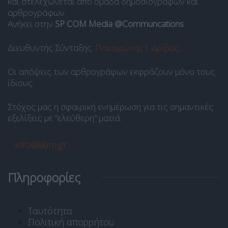
και στελεχώνεται από ομάδα δημοσιογράφων και
αρθρογράφων.
Ανήκει στην
SP COM Media @Communcations
.
Διευθυντής Σύνταξης:
Παναγιώτης Ι. Δρίβας
.
Οι απόψεις των αρθρογράφων εκφράζουν μόνο τους
ίδιους.
Στόχος μας η σφαιρική ενημέρωση για τις σημαντικές
εξελίξεις με “ελεύθερη” ματιά.
info@libre.gr
Πληροφορίες
Ταυτότητα
Πολιτική απορρήτου