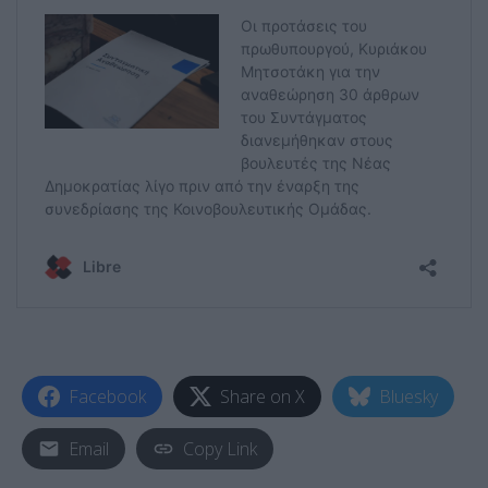
Facebook
Share on X
Bluesky
Email
Copy Link