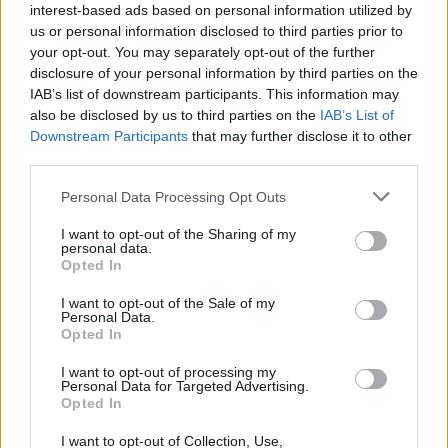
Ειδικότερα, όπως επισημαίνουν κυβερνητικοί
interest-based ads based on personal information utilized by
κύκλοι, η πρόταση συνταγματικής αναθεώρησης
us or personal information disclosed to third parties prior to
your opt-out. You may separately opt-out of the further
της Νέας Δημοκρατίας διαμορφώνεται στους εξής
disclosure of your personal information by third parties on the
άξονες:
IAB’s list of downstream participants. This information may
also be disclosed by us to third parties on the
IAB’s List of
Πρώτον, στον άξονα της
προστασίας των
Downstream Participants
that may further disclose it to other
δικαιωμάτων και των συλλογικών αγαθών
της
third parties.
νέας εποχής, με έμφαση στην αναγνώριση
Personal Data Processing Opt Outs
των προκλήσεων της τεχνητής νοημοσύνης,
την αναμόρφωση του πλαισίου της ανώτατης
I want to opt-out of the Sharing of my
personal data.
εκπαίδευσης, την κλιματική προστασία και τη
Opted In
διαγενεακή δικαιοσύνη.
I want to opt-out of the Sale of my
Δεύτερον, στον άξονα
της δημοκρατικής
Personal Data.
Opted In
συμμετοχής
, με έμφαση στη δημοκρατική
I want to opt-out of processing my
οργάνωση και λειτουργία των πολιτικών
Personal Data for Targeted Advertising.
κομμάτων, την επιστολική ψήφο και τη
Opted In
συνταγματική σύνδεση του εκλογικού
I want to opt-out of Collection, Use,