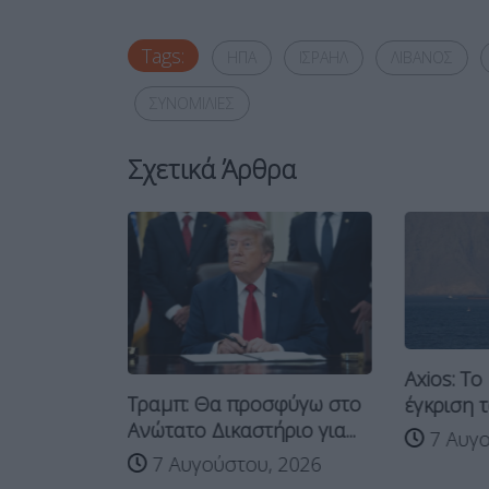
Tags:
ΗΠΑ
ΙΣΡΑΗΛ
ΛΙΒΑΝΟΣ
ΣΥΝΟΜΙΛΙΕΣ
Σχετικά Άρθρα
Axios: Το
Τραμπ: Θα προσφύγω στο
έγκριση τ
 χώρες να
Ανώτατο Δικαστήριο για...
7 Αυγο
...
7 Αυγούστου, 2026