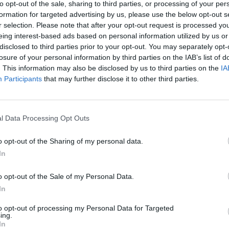
 Ισραήλ από τον Λίβανο, η
to opt-out of the sale, sharing to third parties, or processing of your per
τον Λίβανο και οι προσπάθειες
formation for targeted advertising by us, please use the below opt-out s
r selection. Please note that after your opt-out request is processed y
eing interest-based ads based on personal information utilized by us or
disclosed to third parties prior to your opt-out. You may separately opt-
losure of your personal information by third parties on the IAB’s list of
υ
δήλωσε την Πέμπτη ότι δεν υπάρχει «ασυλία»
. This information may also be disclosed by us to third parties on the
IA
α αφότου ο ισραηλινός στρατός στόχευσε έναν
Participants
that may further disclose it to other third parties.
 επίθεση στα νότια προάστια της Βηρυτού από
νο μήνα.
l Data Processing Opt Outs
o opt-out of the Sharing of my personal data.
ε τον διοικητή της επίλεκτης δύναμης
In
Ιράν οργάνωσης.
o opt-out of the Sale of my Personal Data.
ε ασυλία στη Βηρυτό. Λοιπόν, το διάβασε και
In
υ σε ανακοίνωσή του.
to opt-out of processing my Personal Data for Targeted
ing.
In