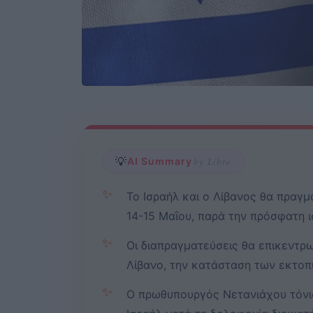
💡
AI Summary
by Libre
✨
Το Ισραήλ και ο Λίβανος θα πραγμ
14-15 Μαΐου, παρά την πρόσφατη ι
✨
Οι διαπραγματεύσεις θα επικεντρ
Λίβανο, την κατάσταση των εκτοπ
✨
Ο πρωθυπουργός Νετανιάχου τόνισ