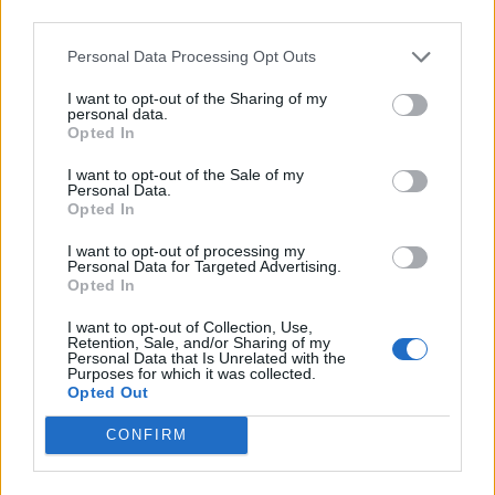
αξιολόγηση! Μέτρησε, όμως, περισσότερο η
third parties.
πολυφωνία της Ρεάλ με πέντε παίκτες να έχουν
Personal Data Processing Opt Outs
διψήφιο αριθμό πόντων (και έναν 9) καθώς και η
κυριαρχία στα ριμπάουντ (41-29)
I want to opt-out of the Sharing of my
personal data.
Opted In
Facebook
Share on X
Bluesky
I want to opt-out of the Sale of my
Personal Data.
Email
Copy Link
Opted In
I want to opt-out of processing my
Personal Data for Targeted Advertising.
Tags:
Νίκη
Πρόκριση
Ρεαλ
ΧΑΠΟΕΛ
Opted In
I want to opt-out of Collection, Use,
Σχετικά Άρθρα
Retention, Sale, and/or Sharing of my
Personal Data that Is Unrelated with the
Purposes for which it was collected.
Opted Out
CONFIRM