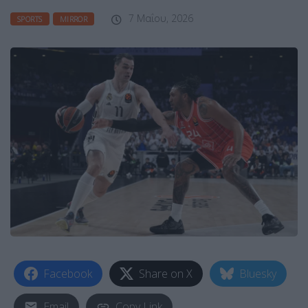
7 Μαΐου, 2026
SPORTS
MIRROR
Facebook
Share on X
Bluesky
Email
Copy Link