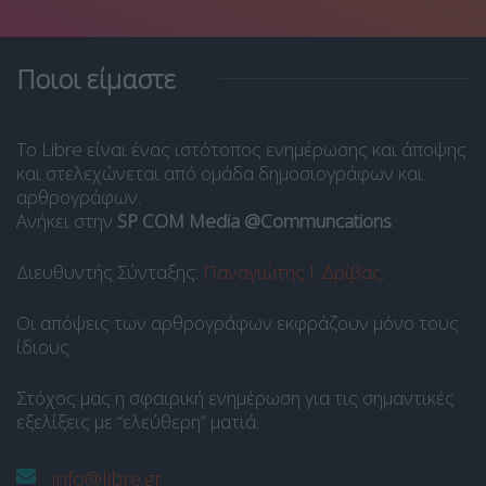
Ποιοι είμαστε
Το Libre είναι ένας ιστότοπος ενημέρωσης και άποψης
και στελεχώνεται από ομάδα δημοσιογράφων και
αρθρογράφων.
Ανήκει στην
SP COM Media @Communcations
.
Διευθυντής Σύνταξης:
Παναγιώτης Ι. Δρίβας
.
Οι απόψεις των αρθρογράφων εκφράζουν μόνο τους
ίδιους.
Στόχος μας η σφαιρική ενημέρωση για τις σημαντικές
εξελίξεις με “ελεύθερη” ματιά.
info@libre.gr