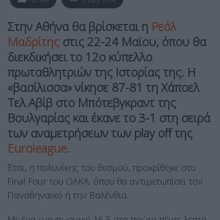
Στην Αθήνα θα βρίσκεται η
Ρεάλ
Μαδρίτης
στις 22-24 Μαϊου, όπου θα
διεκδικήσει το 12ο κύπελλο
πρωταθλητριών της Ιστορίας της. Η
«βασίλισσα» νίκησε 87-81 τη Χάποελ
Τελ Αβίβ στο Μπότεβγκραντ της
Βουλγαρίας και έκανε το 3-1 στη σειρά
των αναμετρήσεων των play off της
Euroleague
.
Έτσι, η πολυνίκης του θεσμού, προκρίθηκε στο
Final Four του ΟΑΚΑ, όπου θα αντιμετωπίσει τον
Παναθηναϊκό ή την Βαλένθια.
Με ένα εντυπωσιακό 16-5 στα πρώτα πέντε λεπτά