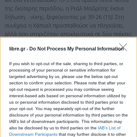
της δεύτερης περιόδου, η Ρεάλ Μαδρίτης έκανε
δήλωση… νίκης, ξεφεύγοντας με 39-26 (15΄). Στη
συνέχεια η Χάποελ προσπαθούσε να πλησιάσει,
αλλά όσο στηριζόταν αποκλειστικά σε δύο παίκτες
(Οτούρου, Μίτσιτς) κάτι τέτοιο δεν ήταν δυνατό.
libre.gr -
Do Not Process My Personal Information
Κι αυτό γιατί οι Ισπανοί έβρισκαν λύσεις από
παντού με επτά παίκτες να μοιράζονται το
If you wish to opt-out of the sale, sharing to third parties, or
processing of your personal or sensitive information for
σκοράρισμα! Με την έναρξη της τελευταίας
targeted advertising by us, please use the below opt-out
περιόδου,
ένα γρήγορο 5-0 της Ρεάλ εκτόξευσε τη
section to confirm your selection. Please note that after your
διαφορά στο +15 (68-53) μετατρέποντας το
opt-out request is processed you may continue seeing
interest-based ads based on personal information utilized by
υπόλοιπο σε τυπική διαδικασία.
us or personal information disclosed to third parties prior to
your opt-out. You may separately opt-out of the further
Εξωπραγματική εμφάνιση Μίτσιτς, που έκλεισε τη
disclosure of your personal information by third parties on the
σεζόν με… παραλίγο triple double (18π., 7ρ., 11ασ.)
IAB’s list of downstream participants. This information may
also be disclosed by us to third parties on the
IAB’s List of
ενώ τόσο αυτός όσο και ο Οτούρου είχαν 34 στην
Downstream Participants
that may further disclose it to other