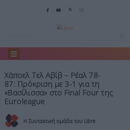
Home
Sports
Χάποελ Τελ Αβίβ…
Χάποελ Τελ Αβίβ – Ρέαλ 78-
87: Πρόκριση με 3-1 για τη
«Βασίλισσα» στο Final Four της
Euroleague
Η Συντακτική ομάδα του Libre