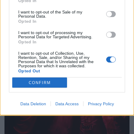
Opted In
25 Μαΐου, 2026
I want to opt-out of the Sale of my
Ο Γιάννης Αντετοκούνμπο βρέθηκε στην Ελλάδα
Personal Data.
και το «Telekom Center» για να παρακολουθήσει
Opted In
από κοντά τον τελικό ανάμεσα σε Ολυμπιακό και
I want to opt-out of processing my
Ρεάλ Μαδρίτης.
Personal Data for Targeted Advertising.
Opted In
ΠΕΡΙΣΣΌΤΕΡΑ ...
I want to opt-out of Collection, Use,
Retention, Sale, and/or Sharing of my
Personal Data that Is Unrelated with the
Purposes for which it was collected.
Opted Out
CONFIRM
Data Deletion
Data Access
Privacy Policy