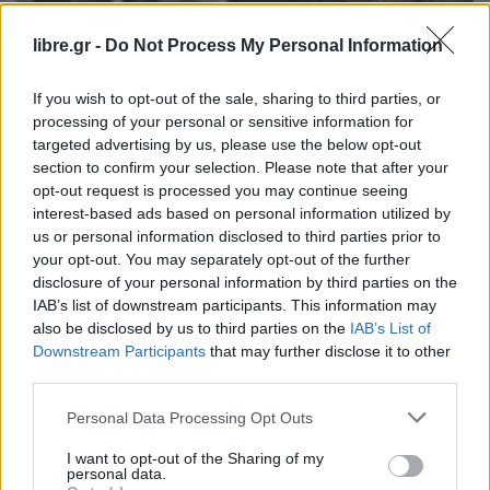
libre.gr -
Do Not Process My Personal Information
If you wish to opt-out of the sale, sharing to third parties, or
processing of your personal or sensitive information for
targeted advertising by us, please use the below opt-out
section to confirm your selection. Please note that after your
opt-out request is processed you may continue seeing
interest-based ads based on personal information utilized by
us or personal information disclosed to third parties prior to
your opt-out. You may separately opt-out of the further
disclosure of your personal information by third parties on the
SPORTS
ΘΈΜΑ 4
IAB’s list of downstream participants. This information may
Αντετοκούνμπο: Η Euroleague πρέπει
also be disclosed by us to third parties on the
IAB’s List of
Downstream Participants
that may further disclose it to other
να φέρνει κάθε χρόνο στην Αθήνα
third parties.
Personal Data Processing Opt Outs
I want to opt-out of the Sharing of my
personal data.
Η Συντακτική ομάδα του Libre